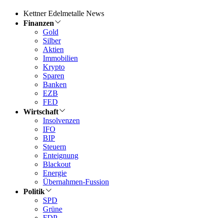
Kettner Edelmetalle News
Finanzen
Gold
Silber
Aktien
Immobilien
Krypto
Sparen
Banken
EZB
FED
Wirtschaft
Insolvenzen
IFO
BIP
Steuern
Enteignung
Blackout
Energie
Übernahmen-Fussion
Politik
SPD
Grüne
FDP