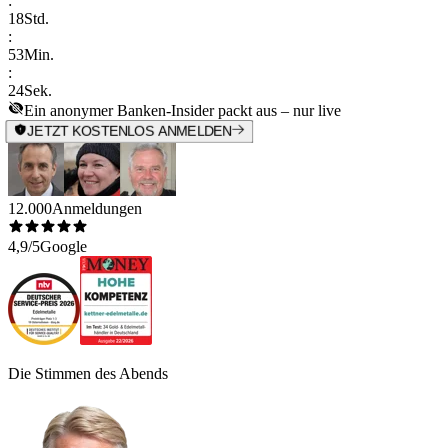
:
18
Std.
:
53
Min.
:
24
Sek.
Ein anonymer Banken-Insider packt aus – nur live
JETZT KOSTENLOS ANMELDEN
12.000
Anmeldungen
4,9/5
Google
Die Stimmen des Abends