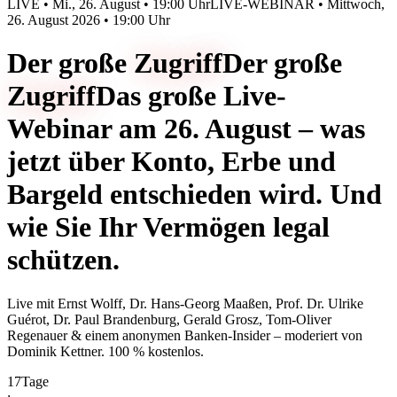
LIVE • Mi., 26. August • 19:00 Uhr
LIVE-WEBINAR • Mittwoch,
26. August 2026 • 19:00 Uhr
Der große
Zugriff
Der große
Zugriff
Das große Live-
Webinar am 26. August – was
jetzt über Konto, Erbe und
Bargeld entschieden wird. Und
wie Sie Ihr Vermögen legal
schützen.
Live mit
Ernst Wolff, Dr. Hans-Georg Maaßen, Prof. Dr. Ulrike
Guérot, Dr. Paul Brandenburg, Gerald Grosz, Tom-Oliver
Regenauer & einem anonymen Banken-Insider
– moderiert von
Dominik Kettner
.
100 % kostenlos.
17
Tage