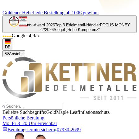
Goldener Hebel
Jede Bestellung ab 100€ gewinnt
ntv-Award 2026
Top 3 Edelmetall-Händler
FOCUS MONEY
22/2026
Siegel „Hohe Kompetenz“
Google: 4,9/5
DE
Ansicht
Beliebte Suchbegriffe:
Gold
Maple Leaf
Inflationsschutz
Persönliche Beratung
Mo–Fr 8–20 Uhr erreichbar
Beratungstermin sichern
07930-2699