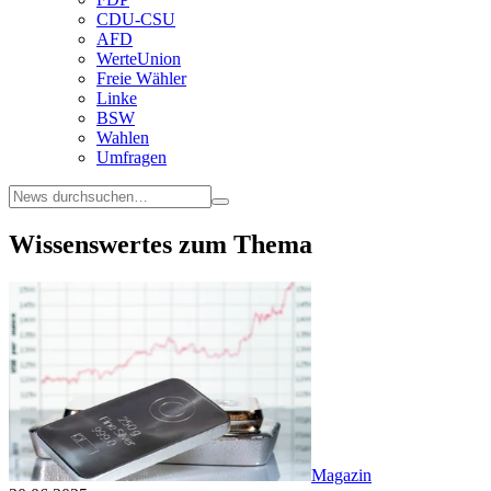
CDU-CSU
AFD
WerteUnion
Freie Wähler
Linke
BSW
Wahlen
Umfragen
Wissenswertes zum Thema
Magazin