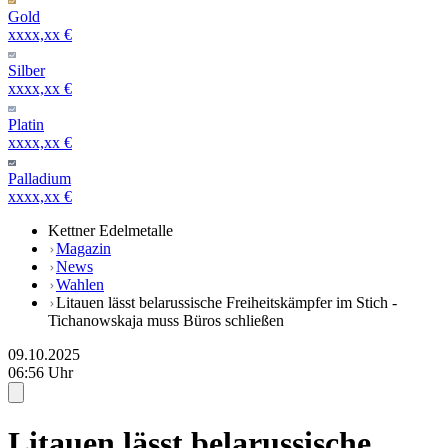
Gold
xxxx,xx €
Silber
xxxx,xx €
Platin
xxxx,xx €
Palladium
xxxx,xx €
Kettner Edelmetalle
Magazin
News
Wahlen
Litauen lässt belarussische Freiheitskämpfer im Stich -
Tichanowskaja muss Büros schließen
09.10.2025
06:56 Uhr
Litauen lässt belarussische