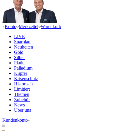
Konto
Merkzettel
Warenkorb
LIVE
Sparplan
Neuheiten
Gold
Silber
Platin
Palladium
Kupfer
Krisenschutz
Historisch
Limitiert
Themen
Zubehör
News
Über uns
Kundenkonto