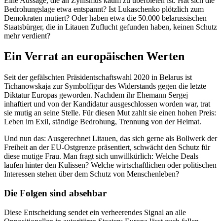
Eine Aussage, die an Zynismus kaum zu überbieten ist. Hat sich die
Bedrohungslage etwa entspannt? Ist Lukaschenko plötzlich zum
Demokraten mutiert? Oder haben etwa die 50.000 belarussischen
Staatsbürger, die in Litauen Zuflucht gefunden haben, keinen Schutz
mehr verdient?
Ein Verrat an europäischen Werten
Seit der gefälschten Präsidentschaftswahl 2020 in Belarus ist
Tichanowskaja zur Symbolfigur des Widerstands gegen die letzte
Diktatur Europas geworden. Nachdem ihr Ehemann Sergej
inhaftiert und von der Kandidatur ausgeschlossen worden war, trat
sie mutig an seine Stelle. Für diesen Mut zahlt sie einen hohen Preis:
Leben im Exil, ständige Bedrohung, Trennung von der Heimat.
Und nun das: Ausgerechnet Litauen, das sich gerne als Bollwerk der
Freiheit an der EU-Ostgrenze präsentiert, schwächt den Schutz für
diese mutige Frau. Man fragt sich unwillkürlich: Welche Deals
laufen hinter den Kulissen? Welche wirtschaftlichen oder politischen
Interessen stehen über dem Schutz von Menschenleben?
Die Folgen sind absehbar
Diese Entscheidung sendet ein verheerendes Signal an alle