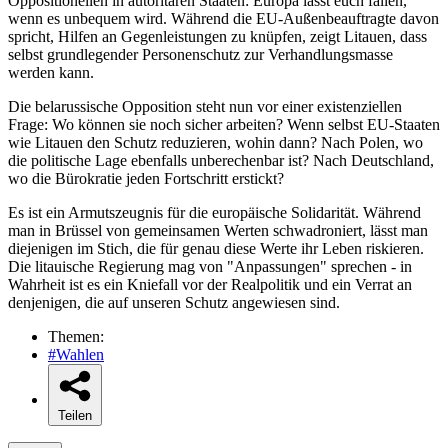
Oppositionellen in autoritären Staaten: Europa lässt euch fallen,
wenn es unbequem wird. Während die EU-Außenbeauftragte davon
spricht, Hilfen an Gegenleistungen zu knüpfen, zeigt Litauen, dass
selbst grundlegender Personenschutz zur Verhandlungsmasse
werden kann.
Die belarussische Opposition steht nun vor einer existenziellen
Frage: Wo können sie noch sicher arbeiten? Wenn selbst EU-Staaten
wie Litauen den Schutz reduzieren, wohin dann? Nach Polen, wo
die politische Lage ebenfalls unberechenbar ist? Nach Deutschland,
wo die Bürokratie jeden Fortschritt erstickt?
Es ist ein Armutszeugnis für die europäische Solidarität. Während
man in Brüssel von gemeinsamen Werten schwadroniert, lässt man
diejenigen im Stich, die für genau diese Werte ihr Leben riskieren.
Die litauische Regierung mag von "Anpassungen" sprechen - in
Wahrheit ist es ein Kniefall vor der Realpolitik und ein Verrat an
denjenigen, die auf unseren Schutz angewiesen sind.
Themen:
#Wahlen
Teilen