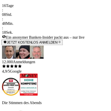
16
Tage
:
08
Std.
:
48
Min.
:
18
Sek.
Ein anonymer Banken-Insider packt aus – nur live
JETZT KOSTENLOS ANMELDEN
12.000
Anmeldungen
4,9/5
Google
Die Stimmen des Abends