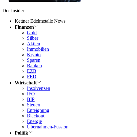
Der Insider
Kettner Edelmetalle News
Finanzen
Gold
Silber
Aktien
Immobilien
Krypto
Sparen
Banken
EZB
FED
Wirtschaft
Insolvenzen
IFO
BIP
Steuern
Enteignung
Blackout
Energie
Übernahmen-Fussion
Politik