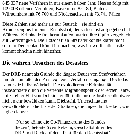
645.337 neue Verfahren in nur einem halben Jahr. Hessen folgt mit
109.008 offenen Verfahren, Bayern mit 82.180, Baden-
Württemberg mit 76.700 und Niedersachsen mit 73.741 Fällen.
Diese Zahlen sind mehr als nur Statistik – sie sind ein
Armutszeugnis für einen Rechtsstaat, der sich selbst aufgegeben hat.
Während Kriminelle frei herumlaufen, warten ihre Opfer vergeblich
auf Gerechtigkeit. Die Botschaft an Straftäter könnte klarer nicht
sein: In Deutschland könnt ihr machen, was ihr wollt – die Justiz
kommt ohnehin nicht hinterher.
Die wahren Ursachen des Desasters
Der DRB nennt als Gründe die längere Dauer von Strafverfahren
und den anhaltenden Anstieg neuer Verfahrenseingänge. Doch das
ist nur die halbe Wahrheit. Die explodierende Kriminalität,
insbesondere durch die verfehlte Migrationspolitik der letzten Jahre,
hat zu einer Flut von Delikten geführt, die unsere Justiz schlichtweg
nicht mehr bewältigen kann. Diebstahl, Unterschlagung,
Gewaltdelikte – die Liste der Straftaten, die ungesühnt bleiben, wird
täglich länger.
„Nur so könne die Co-Finanzierung des Bundes
fließen", betonte Sven Rebehn, Geschäftsführer des
DRB, mit Blick auf den „Pakt für den Rechtsstaat".