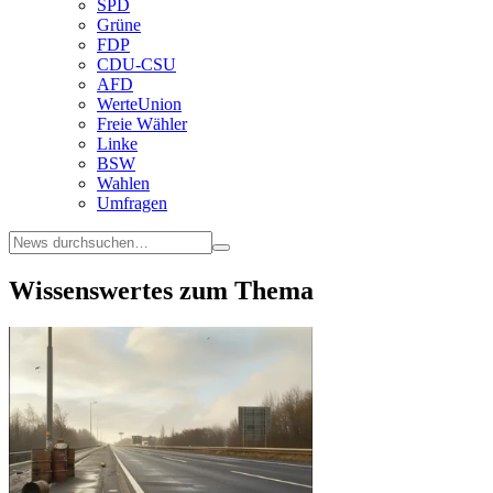
SPD
Grüne
FDP
CDU-CSU
AFD
WerteUnion
Freie Wähler
Linke
BSW
Wahlen
Umfragen
Wissenswertes zum Thema