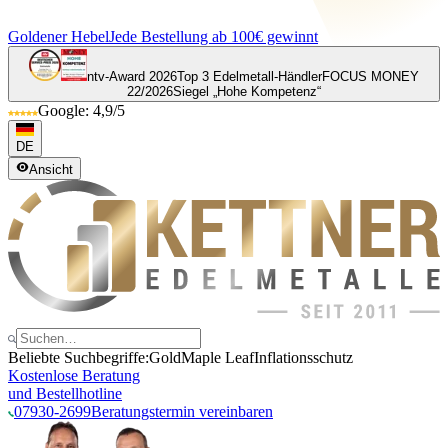
Goldener Hebel
Jede Bestellung ab 100€ gewinnt
ntv-Award 2026
Top 3 Edelmetall-Händler
FOCUS MONEY
22/2026
Siegel „Hohe Kompetenz“
Google: 4,9/5
DE
Ansicht
Beliebte Suchbegriffe:
Gold
Maple Leaf
Inflationsschutz
Kostenlose Beratung
und Bestellhotline
07930-2699
Beratungstermin vereinbaren