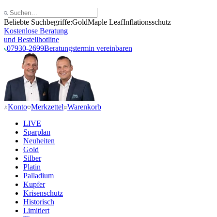
Beliebte Suchbegriffe:
Gold
Maple Leaf
Inflationsschutz
Kostenlose Beratung
und Bestellhotline
07930-2699
Beratungstermin vereinbaren
Konto
Merkzettel
Warenkorb
LIVE
Sparplan
Neuheiten
Gold
Silber
Platin
Palladium
Kupfer
Krisenschutz
Historisch
Limitiert