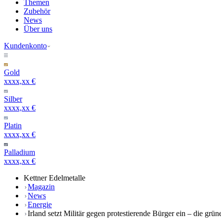
Themen
Zubehör
News
Über uns
Kundenkonto
Gold
xxxx,xx €
Silber
xxxx,xx €
Platin
xxxx,xx €
Palladium
xxxx,xx €
Kettner Edelmetalle
Magazin
News
Energie
Irland setzt Militär gegen protestierende Bürger ein – die grü