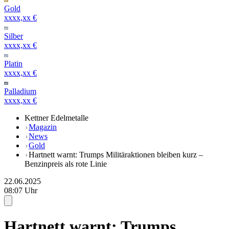
Gold
xxxx,xx €
Silber
xxxx,xx €
Platin
xxxx,xx €
Palladium
xxxx,xx €
Kettner Edelmetalle
Magazin
News
Gold
Hartnett warnt: Trumps Militäraktionen bleiben kurz –
Benzinpreis als rote Linie
22.06.2025
08:07 Uhr
Hartnett warnt: Trumps