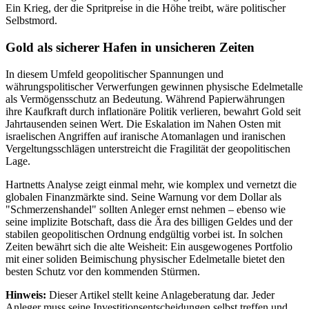
Ein Krieg, der die Spritpreise in die Höhe treibt, wäre politischer
Selbstmord.
Gold als sicherer Hafen in unsicheren Zeiten
In diesem Umfeld geopolitischer Spannungen und
währungspolitischer Verwerfungen gewinnen physische Edelmetalle
als Vermögensschutz an Bedeutung. Während Papierwährungen
ihre Kaufkraft durch inflationäre Politik verlieren, bewahrt Gold seit
Jahrtausenden seinen Wert. Die Eskalation im Nahen Osten mit
israelischen Angriffen auf iranische Atomanlagen und iranischen
Vergeltungsschlägen unterstreicht die Fragilität der geopolitischen
Lage.
Hartnetts Analyse zeigt einmal mehr, wie komplex und vernetzt die
globalen Finanzmärkte sind. Seine Warnung vor dem Dollar als
"Schmerzenshandel" sollten Anleger ernst nehmen – ebenso wie
seine implizite Botschaft, dass die Ära des billigen Geldes und der
stabilen geopolitischen Ordnung endgültig vorbei ist. In solchen
Zeiten bewährt sich die alte Weisheit: Ein ausgewogenes Portfolio
mit einer soliden Beimischung physischer Edelmetalle bietet den
besten Schutz vor den kommenden Stürmen.
Hinweis:
Dieser Artikel stellt keine Anlageberatung dar. Jeder
Anleger muss seine Investitionsentscheidungen selbst treffen und