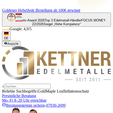
Goldener Hebel
Jede Bestellung ab 100€ gewinnt
ntv-Award 2026
Top 3 Edelmetall-Händler
FOCUS MONEY
22/2026
Siegel „Hohe Kompetenz“
Google: 4,9/5
DE
Ansicht
Beliebte Suchbegriffe:
Gold
Maple Leaf
Inflationsschutz
Persönliche Beratung
Mo–Fr 8–20 Uhr erreichbar
Beratungstermin sichern
07930-2699