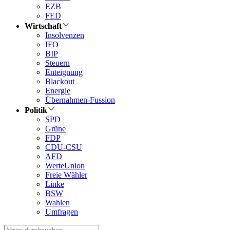
EZB
FED
Wirtschaft
Insolvenzen
IFO
BIP
Steuern
Enteignung
Blackout
Energie
Übernahmen-Fussion
Politik
SPD
Grüne
FDP
CDU-CSU
AFD
WerteUnion
Freie Wähler
Linke
BSW
Wahlen
Umfragen