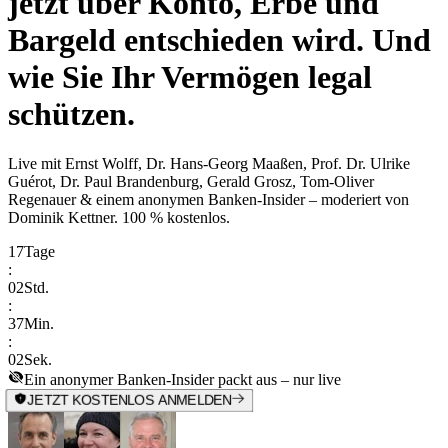
jetzt über Konto, Erbe und
Bargeld entschieden wird. Und
wie Sie Ihr Vermögen legal
schützen.
Live mit
Ernst Wolff, Dr. Hans-Georg Maaßen, Prof. Dr. Ulrike
Guérot, Dr. Paul Brandenburg, Gerald Grosz, Tom-Oliver
Regenauer & einem anonymen Banken-Insider
– moderiert von
Dominik Kettner
.
100 % kostenlos.
17
Tage
:
02
Std.
:
37
Min.
:
02
Sek.
Ein anonymer Banken-Insider packt aus – nur live
JETZT KOSTENLOS ANMELDEN