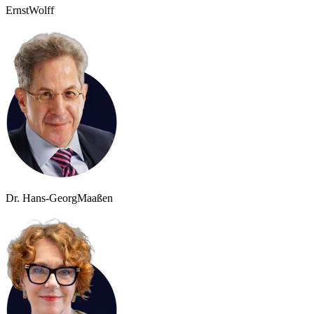
Ernst
Wolff
Dr. Hans-Georg
Maaßen