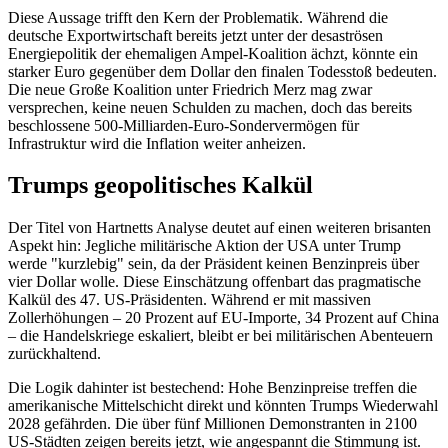
Diese Aussage trifft den Kern der Problematik. Während die
deutsche Exportwirtschaft bereits jetzt unter der desaströsen
Energiepolitik der ehemaligen Ampel-Koalition ächzt, könnte ein
starker Euro gegenüber dem Dollar den finalen Todesstoß bedeuten.
Die neue Große Koalition unter Friedrich Merz mag zwar
versprechen, keine neuen Schulden zu machen, doch das bereits
beschlossene 500-Milliarden-Euro-Sondervermögen für
Infrastruktur wird die Inflation weiter anheizen.
Trumps geopolitisches Kalkül
Der Titel von Hartnetts Analyse deutet auf einen weiteren brisanten
Aspekt hin: Jegliche militärische Aktion der USA unter Trump
werde "kurzlebig" sein, da der Präsident keinen Benzinpreis über
vier Dollar wolle. Diese Einschätzung offenbart das pragmatische
Kalkül des 47. US-Präsidenten. Während er mit massiven
Zollerhöhungen – 20 Prozent auf EU-Importe, 34 Prozent auf China
– die Handelskriege eskaliert, bleibt er bei militärischen Abenteuern
zurückhaltend.
Die Logik dahinter ist bestechend: Hohe Benzinpreise treffen die
amerikanische Mittelschicht direkt und könnten Trumps Wiederwahl
2028 gefährden. Die über fünf Millionen Demonstranten in 2100
US-Städten zeigen bereits jetzt, wie angespannt die Stimmung ist.