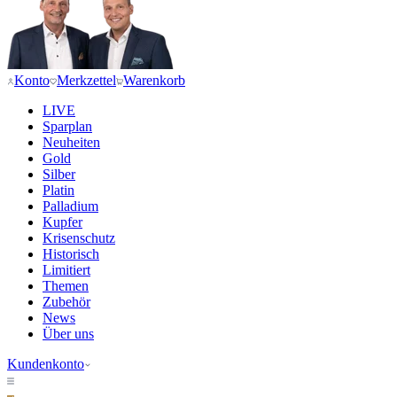
Konto
Merkzettel
Warenkorb
LIVE
Sparplan
Neuheiten
Gold
Silber
Platin
Palladium
Kupfer
Krisenschutz
Historisch
Limitiert
Themen
Zubehör
News
Über uns
Kundenkonto