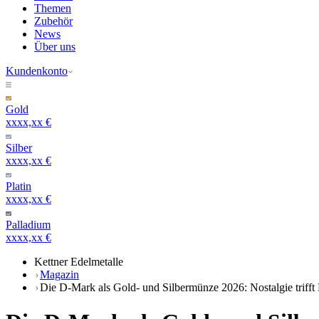
Themen
Zubehör
News
Über uns
Kundenkonto
Gold
xxxx,xx €
Silber
xxxx,xx €
Platin
xxxx,xx €
Palladium
xxxx,xx €
Kettner Edelmetalle
Magazin
Die D-Mark als Gold- und Silbermünze 2026: Nostalgie trifft 