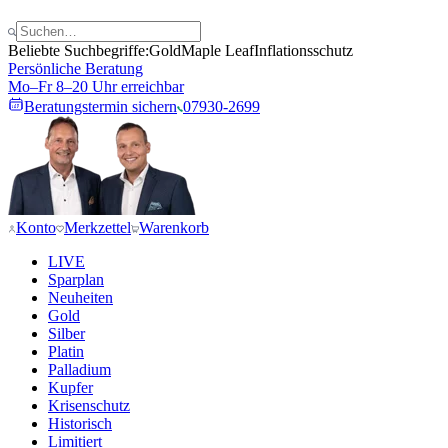
Beliebte Suchbegriffe:
Gold
Maple Leaf
Inflationsschutz
Persönliche Beratung
Mo–Fr 8–20 Uhr erreichbar
Beratungstermin sichern
07930-2699
Konto
Merkzettel
Warenkorb
LIVE
Sparplan
Neuheiten
Gold
Silber
Platin
Palladium
Kupfer
Krisenschutz
Historisch
Limitiert