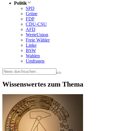
Politik
SPD
Grüne
FDP
CDU-CSU
AFD
WerteUnion
Freie Wähler
Linke
BSW
Wahlen
Umfragen
Wissenswertes zum Thema