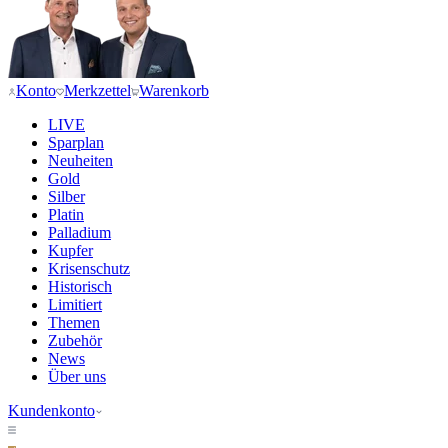
Konto
Merkzettel
Warenkorb
LIVE
Sparplan
Neuheiten
Gold
Silber
Platin
Palladium
Kupfer
Krisenschutz
Historisch
Limitiert
Themen
Zubehör
News
Über uns
Kundenkonto