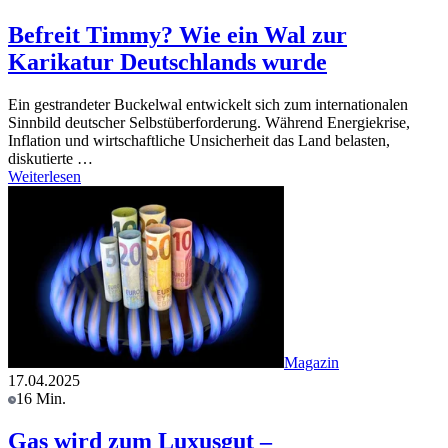
Befreit Timmy? Wie ein Wal zur
Karikatur Deutschlands wurde
Ein gestrandeter Buckelwal entwickelt sich zum internationalen
Sinnbild deutscher Selbstüberforderung. Während Energiekrise,
Inflation und wirtschaftliche Unsicherheit das Land belasten,
diskutierte …
Weiterlesen
Magazin
17.04.2025
16 Min.
Gas wird zum Luxusgut –