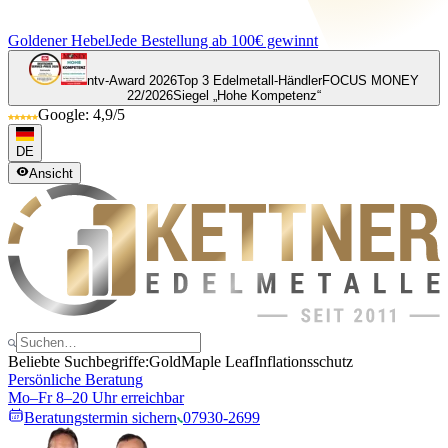
Goldener Hebel
Jede Bestellung ab 100€ gewinnt
ntv-Award 2026
Top 3 Edelmetall-Händler
FOCUS MONEY
22/2026
Siegel „Hohe Kompetenz“
Google: 4,9/5
DE
Ansicht
Beliebte Suchbegriffe:
Gold
Maple Leaf
Inflationsschutz
Persönliche Beratung
Mo–Fr 8–20 Uhr erreichbar
Beratungstermin sichern
07930-2699