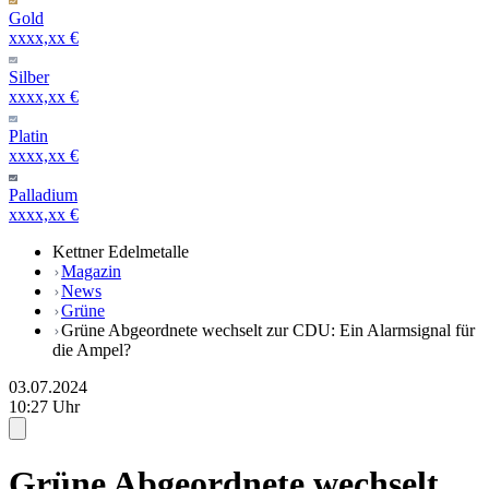
Gold
xxxx,xx €
Silber
xxxx,xx €
Platin
xxxx,xx €
Palladium
xxxx,xx €
Kettner Edelmetalle
Magazin
News
Grüne
Grüne Abgeordnete wechselt zur CDU: Ein Alarmsignal für
die Ampel?
03.07.2024
10:27 Uhr
Grüne Abgeordnete wechselt