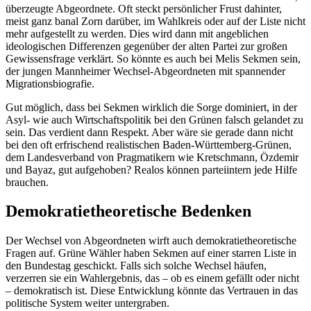
überzeugte Abgeordnete. Oft steckt persönlicher Frust dahinter,
meist ganz banal Zorn darüber, im Wahlkreis oder auf der Liste nicht
mehr aufgestellt zu werden. Dies wird dann mit angeblichen
ideologischen Differenzen gegenüber der alten Partei zur großen
Gewissensfrage verklärt. So könnte es auch bei Melis Sekmen sein,
der jungen Mannheimer Wechsel-Abgeordneten mit spannender
Migrationsbiografie.
Gut möglich, dass bei Sekmen wirklich die Sorge dominiert, in der
Asyl- wie auch Wirtschaftspolitik bei den Grünen falsch gelandet zu
sein. Das verdient dann Respekt. Aber wäre sie gerade dann nicht
bei den oft erfrischend realistischen Baden-Württemberg-Grünen,
dem Landesverband von Pragmatikern wie Kretschmann, Özdemir
und Bayaz, gut aufgehoben? Realos können parteiintern jede Hilfe
brauchen.
Demokratietheoretische Bedenken
Der Wechsel von Abgeordneten wirft auch demokratietheoretische
Fragen auf. Grüne Wähler haben Sekmen auf einer starren Liste in
den Bundestag geschickt. Falls sich solche Wechsel häufen,
verzerren sie ein Wahlergebnis, das – ob es einem gefällt oder nicht
– demokratisch ist. Diese Entwicklung könnte das Vertrauen in das
politische System weiter untergraben.