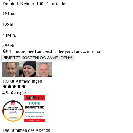
Dominik Kettner
.
100 % kostenlos.
16
Tage
:
12
Std.
:
44
Min.
:
48
Sek.
Ein anonymer Banken-Insider packt aus – nur live
JETZT KOSTENLOS ANMELDEN
12.000
Anmeldungen
4,9/5
Google
Die Stimmen des Abends