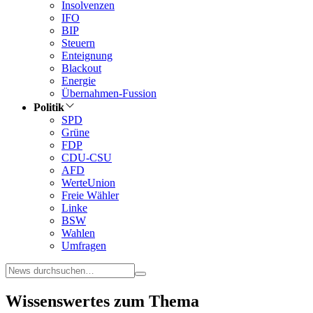
Insolvenzen
IFO
BIP
Steuern
Enteignung
Blackout
Energie
Übernahmen-Fussion
Politik
SPD
Grüne
FDP
CDU-CSU
AFD
WerteUnion
Freie Wähler
Linke
BSW
Wahlen
Umfragen
Wissenswertes zum Thema