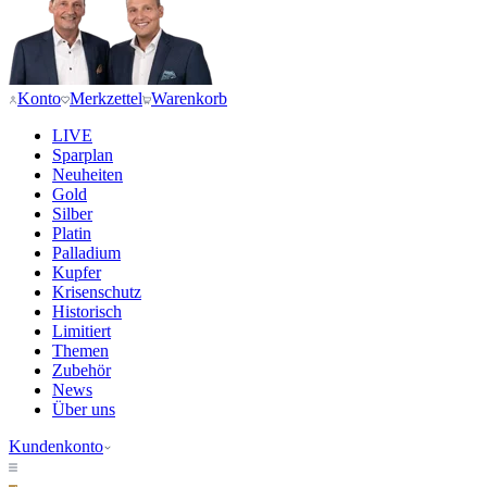
Konto
Merkzettel
Warenkorb
LIVE
Sparplan
Neuheiten
Gold
Silber
Platin
Palladium
Kupfer
Krisenschutz
Historisch
Limitiert
Themen
Zubehör
News
Über uns
Kundenkonto