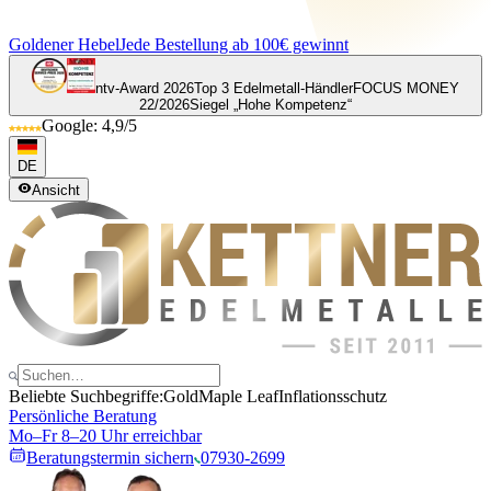
Goldener Hebel
Jede Bestellung ab 100€ gewinnt
ntv-Award 2026
Top 3 Edelmetall-Händler
FOCUS MONEY
22/2026
Siegel „Hohe Kompetenz“
Google: 4,9/5
DE
Ansicht
Beliebte Suchbegriffe:
Gold
Maple Leaf
Inflationsschutz
Persönliche Beratung
Mo–Fr 8–20 Uhr erreichbar
Beratungstermin sichern
07930-2699