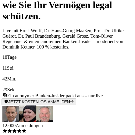
wie Sie Ihr Vermögen legal
schützen.
Live mit
Ernst Wolff, Dr. Hans-Georg Maaßen, Prof. Dr. Ulrike
Guérot, Dr. Paul Brandenburg, Gerald Grosz, Tom-Oliver
Regenauer & einem anonymen Banken-Insider
– moderiert von
Dominik Kettner
.
100 % kostenlos.
18
Tage
:
11
Std.
:
42
Min.
:
29
Sek.
Ein anonymer Banken-Insider packt aus – nur live
JETZT KOSTENLOS ANMELDEN
12.000
Anmeldungen