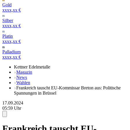
Gold
xxxx,xx €
Silber
xxxx,xx €
Platin
xxxx,xx €
Palladium
xxxx,xx €
Kettner Edelmetalle
Magazin
News
Wahlen
Frankreich tauscht EU-Kommissar Breton aus: Politische
Spannungen in Brüssel
17.09.2024
05:59 Uhr
Frankreich tauscht EU-