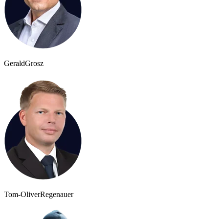
Gerald
Grosz
Tom-Oliver
Regenauer