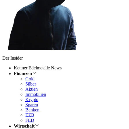
Der Insider
Kettner Edelmetalle News
Finanzen
Gold
Silber
Aktien
Immobilien
Krypto
Sparen
Banken
EZB
FED
Wirtschaft