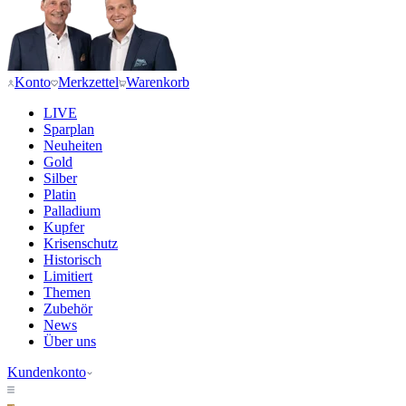
Konto
Merkzettel
Warenkorb
LIVE
Sparplan
Neuheiten
Gold
Silber
Platin
Palladium
Kupfer
Krisenschutz
Historisch
Limitiert
Themen
Zubehör
News
Über uns
Kundenkonto