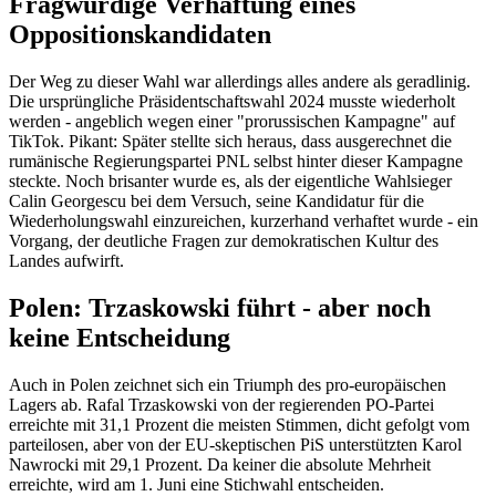
Fragwürdige Verhaftung eines
Oppositionskandidaten
Der Weg zu dieser Wahl war allerdings alles andere als geradlinig.
Die ursprüngliche Präsidentschaftswahl 2024 musste wiederholt
werden - angeblich wegen einer "prorussischen Kampagne" auf
TikTok. Pikant: Später stellte sich heraus, dass ausgerechnet die
rumänische Regierungspartei PNL selbst hinter dieser Kampagne
steckte. Noch brisanter wurde es, als der eigentliche Wahlsieger
Calin Georgescu bei dem Versuch, seine Kandidatur für die
Wiederholungswahl einzureichen, kurzerhand verhaftet wurde - ein
Vorgang, der deutliche Fragen zur demokratischen Kultur des
Landes aufwirft.
Polen: Trzaskowski führt - aber noch
keine Entscheidung
Auch in Polen zeichnet sich ein Triumph des pro-europäischen
Lagers ab. Rafal Trzaskowski von der regierenden PO-Partei
erreichte mit 31,1 Prozent die meisten Stimmen, dicht gefolgt vom
parteilosen, aber von der EU-skeptischen PiS unterstützten Karol
Nawrocki mit 29,1 Prozent. Da keiner die absolute Mehrheit
erreichte, wird am 1. Juni eine Stichwahl entscheiden.