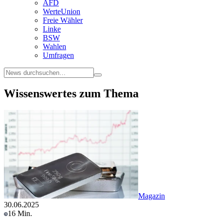
AFD
WerteUnion
Freie Wähler
Linke
BSW
Wahlen
Umfragen
Wissenswertes zum Thema
Magazin
30.06.2025
16 Min.