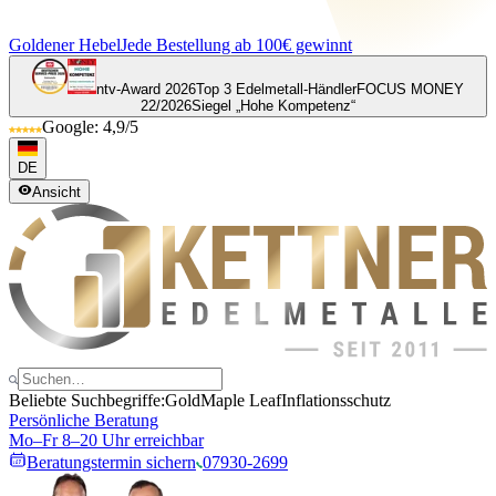
Goldener Hebel
Jede Bestellung ab 100€ gewinnt
ntv-Award 2026
Top 3 Edelmetall-Händler
FOCUS MONEY
22/2026
Siegel „Hohe Kompetenz“
Google: 4,9/5
DE
Ansicht
Beliebte Suchbegriffe:
Gold
Maple Leaf
Inflationsschutz
Persönliche Beratung
Mo–Fr 8–20 Uhr erreichbar
Beratungstermin sichern
07930-2699