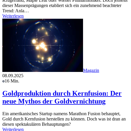
Krügerrand, Maple Leaf oder Wiener Philharmoniker. Doch jenseits
dieser Massenprägungen etabliert sich ein zunehmend beachteter
Trend: Anla…
Weiterlesen
Magazin
08.09.2025
16 Min.
Goldproduktion durch Kernfusion: Der
neue Mythos der Goldvernichtung
Ein amerikanisches Startup namens Marathon Fusion behauptet,
Gold durch Kernfusion herstellen zu können. Doch was ist dran an
diesen spektakulären Behauptungen?
Weiterlesen