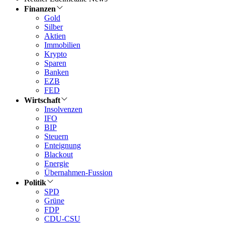
Finanzen
Gold
Silber
Aktien
Immobilien
Krypto
Sparen
Banken
EZB
FED
Wirtschaft
Insolvenzen
IFO
BIP
Steuern
Enteignung
Blackout
Energie
Übernahmen-Fussion
Politik
SPD
Grüne
FDP
CDU-CSU