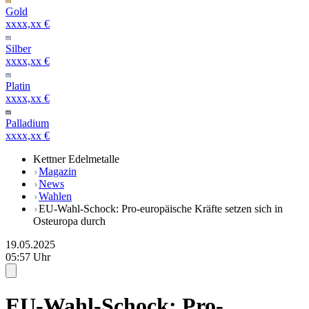
Gold
xxxx,xx €
Silber
xxxx,xx €
Platin
xxxx,xx €
Palladium
xxxx,xx €
Kettner Edelmetalle
Magazin
News
Wahlen
EU-Wahl-Schock: Pro-europäische Kräfte setzen sich in
Osteuropa durch
19.05.2025
05:57 Uhr
EU-Wahl-Schock: Pro-