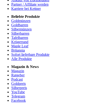
Ankauf von Edelmetallen
Partner / Affiliate werden
Karriere bei Kettner
Beliebte Produkte
Goldmünzen
Goldbarren
Silbermünzen
Silberbarren
Tafelbarren
Krügerrand
Maple Leaf
Britannia
Sofort lieferbare Produkte
Alle Produkte
Magazin & News
Magazin
Ratgeber
Podcast
Goldpreis
Silberpreis
YouTube
Telegram
Facebook