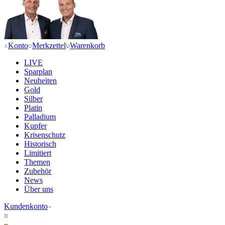
Konto
Merkzettel
Warenkorb
LIVE
Sparplan
Neuheiten
Gold
Silber
Platin
Palladium
Kupfer
Krisenschutz
Historisch
Limitiert
Themen
Zubehör
News
Über uns
Kundenkonto