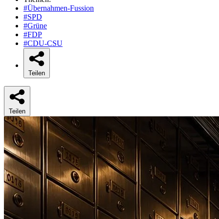
#Übernahmen-Fussion
#SPD
#Grüne
#FDP
#CDU-CSU
Teilen
Teilen