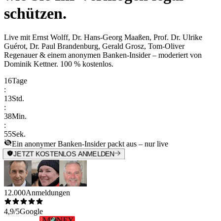
schützen.
Live mit
Ernst Wolff, Dr. Hans-Georg Maaßen, Prof. Dr. Ulrike
Guérot, Dr. Paul Brandenburg, Gerald Grosz, Tom-Oliver
Regenauer & einem anonymen Banken-Insider
– moderiert von
Dominik Kettner
.
100 % kostenlos.
16
Tage
:
13
Std.
:
38
Min.
:
55
Sek.
Ein anonymer Banken-Insider packt aus – nur live
JETZT KOSTENLOS ANMELDEN
12.000
Anmeldungen
4,9/5
Google