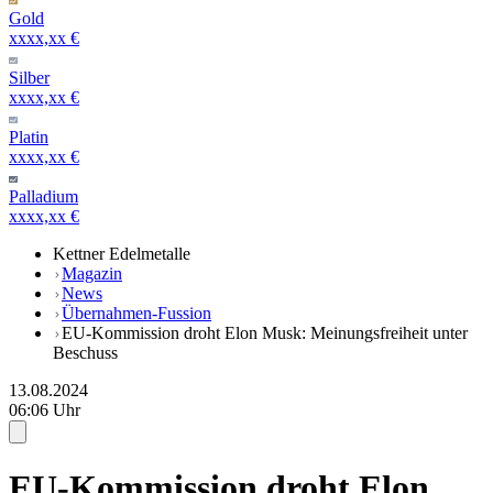
Gold
xxxx,xx €
Silber
xxxx,xx €
Platin
xxxx,xx €
Palladium
xxxx,xx €
Kettner Edelmetalle
Magazin
News
Übernahmen-Fussion
EU-Kommission droht Elon Musk: Meinungsfreiheit unter
Beschuss
13.08.2024
06:06 Uhr
EU-Kommission droht Elon