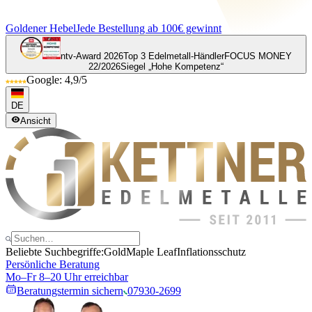
Goldener Hebel
Jede Bestellung ab 100€ gewinnt
ntv-Award 2026
Top 3 Edelmetall-Händler
FOCUS MONEY
22/2026
Siegel „Hohe Kompetenz“
Google: 4,9/5
DE
Ansicht
Beliebte Suchbegriffe:
Gold
Maple Leaf
Inflationsschutz
Persönliche Beratung
Mo–Fr 8–20 Uhr erreichbar
Beratungstermin sichern
07930-2699