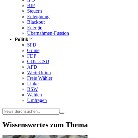
BIP
Steuern
Enteignung
Blackout
Energie
Übernahmen-Fussion
Politik
SPD
Grüne
FDP
CDU-CSU
AFD
WerteUnion
Freie Wähler
Linke
BSW
Wahlen
Umfragen
Wissenswertes zum Thema