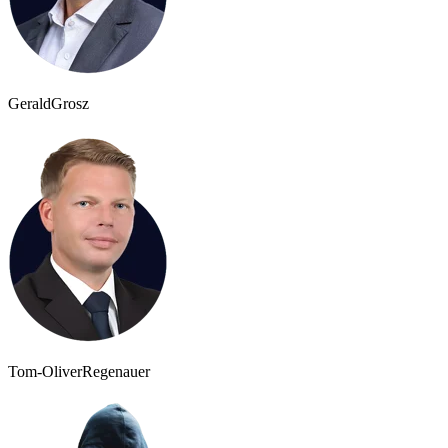
Gerald
Grosz
Tom-Oliver
Regenauer