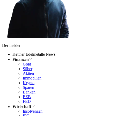
Der Insider
Kettner Edelmetalle News
Finanzen
Gold
Silber
Aktien
Immobilien
Krypto
Sparen
Banken
EZB
FED
Wirtschaft
Insolvenzen
IFO