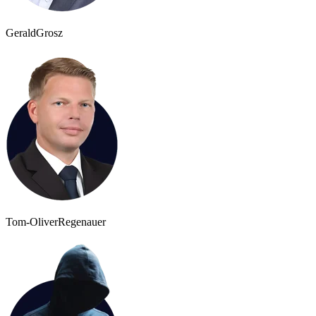
Gerald
Grosz
Tom-Oliver
Regenauer