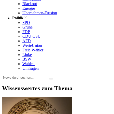
Blackout
Energie
Übernahmen-Fussion
Politik
SPD
Grüne
FDP
CDU-CSU
AFD
WerteUnion
Freie Wähler
Linke
BSW
Wahlen
Umfragen
Wissenswertes zum Thema