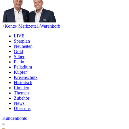
Konto
Merkzettel
Warenkorb
LIVE
Sparplan
Neuheiten
Gold
Silber
Platin
Palladium
Kupfer
Krisenschutz
Historisch
Limitiert
Themen
Zubehör
News
Über uns
Kundenkonto