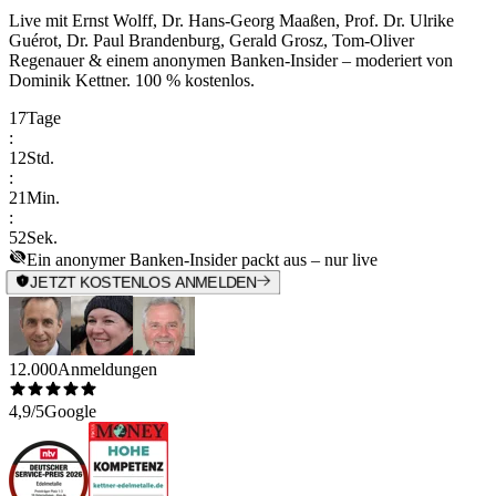
Live mit
Ernst Wolff, Dr. Hans-Georg Maaßen, Prof. Dr. Ulrike
Guérot, Dr. Paul Brandenburg, Gerald Grosz, Tom-Oliver
Regenauer & einem anonymen Banken-Insider
– moderiert von
Dominik Kettner
.
100 % kostenlos.
17
Tage
:
12
Std.
:
21
Min.
:
52
Sek.
Ein anonymer Banken-Insider packt aus – nur live
JETZT KOSTENLOS ANMELDEN
12.000
Anmeldungen
4,9/5
Google