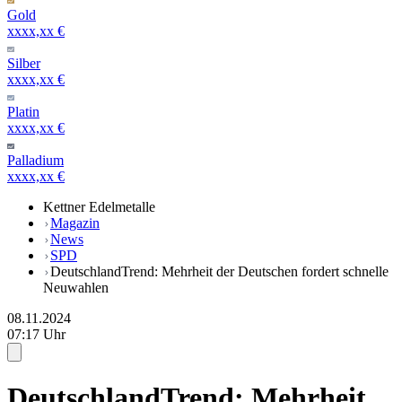
Gold
xxxx,xx €
Silber
xxxx,xx €
Platin
xxxx,xx €
Palladium
xxxx,xx €
Kettner Edelmetalle
Magazin
News
SPD
DeutschlandTrend: Mehrheit der Deutschen fordert schnelle
Neuwahlen
08.11.2024
07:17 Uhr
DeutschlandTrend: Mehrheit