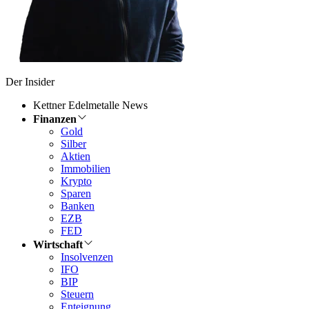
Der Insider
Kettner Edelmetalle News
Finanzen
Gold
Silber
Aktien
Immobilien
Krypto
Sparen
Banken
EZB
FED
Wirtschaft
Insolvenzen
IFO
BIP
Steuern
Enteignung