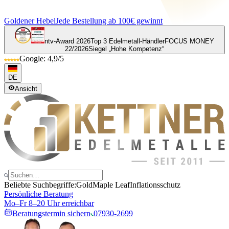
Goldener Hebel
Jede Bestellung ab 100€ gewinnt
ntv-Award 2026
Top 3 Edelmetall-Händler
FOCUS MONEY
22/2026
Siegel „Hohe Kompetenz“
Google: 4,9/5
DE
Ansicht
Beliebte Suchbegriffe:
Gold
Maple Leaf
Inflationsschutz
Persönliche Beratung
Mo–Fr 8–20 Uhr erreichbar
Beratungstermin sichern
07930-2699