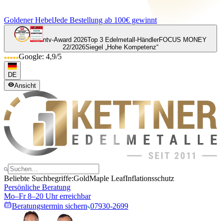
Goldener Hebel
Jede Bestellung ab 100€ gewinnt
ntv-Award 2026
Top 3 Edelmetall-Händler
FOCUS MONEY
22/2026
Siegel „Hohe Kompetenz“
Google: 4,9/5
DE
Ansicht
Beliebte Suchbegriffe:
Gold
Maple Leaf
Inflationsschutz
Persönliche Beratung
Mo–Fr 8–20 Uhr erreichbar
Beratungstermin sichern
07930-2699