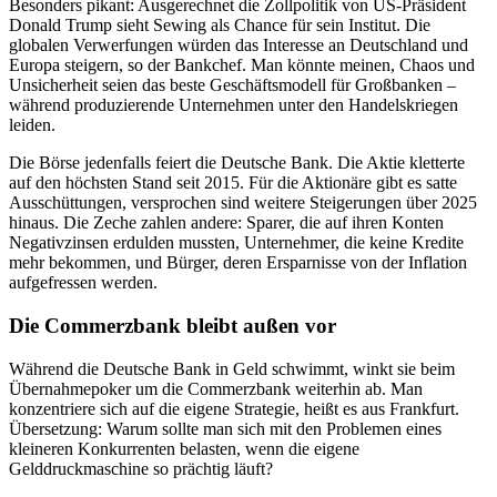
Besonders pikant: Ausgerechnet die Zollpolitik von US-Präsident
Donald Trump sieht Sewing als Chance für sein Institut. Die
globalen Verwerfungen würden das Interesse an Deutschland und
Europa steigern, so der Bankchef. Man könnte meinen, Chaos und
Unsicherheit seien das beste Geschäftsmodell für Großbanken –
während produzierende Unternehmen unter den Handelskriegen
leiden.
Die Börse jedenfalls feiert die Deutsche Bank. Die Aktie kletterte
auf den höchsten Stand seit 2015. Für die Aktionäre gibt es satte
Ausschüttungen, versprochen sind weitere Steigerungen über 2025
hinaus. Die Zeche zahlen andere: Sparer, die auf ihren Konten
Negativzinsen erdulden mussten, Unternehmer, die keine Kredite
mehr bekommen, und Bürger, deren Ersparnisse von der Inflation
aufgefressen werden.
Die Commerzbank bleibt außen vor
Während die Deutsche Bank in Geld schwimmt, winkt sie beim
Übernahmepoker um die Commerzbank weiterhin ab. Man
konzentriere sich auf die eigene Strategie, heißt es aus Frankfurt.
Übersetzung: Warum sollte man sich mit den Problemen eines
kleineren Konkurrenten belasten, wenn die eigene
Gelddruckmaschine so prächtig läuft?