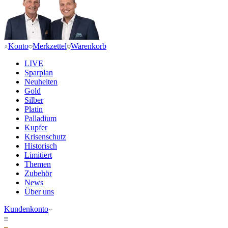
Konto
Merkzettel
Warenkorb
LIVE
Sparplan
Neuheiten
Gold
Silber
Platin
Palladium
Kupfer
Krisenschutz
Historisch
Limitiert
Themen
Zubehör
News
Über uns
Kundenkonto