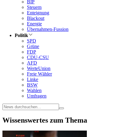
BIP
Steuern
Enteignung
Blackout
Energie
Übernahmen-Fussion
Politik
SPD
Grüne
FDP
CDU-CSU
AFD
WerteUnion
Freie Wähler
Linke
BSW
Wahlen
Umfragen
Wissenswertes zum Thema