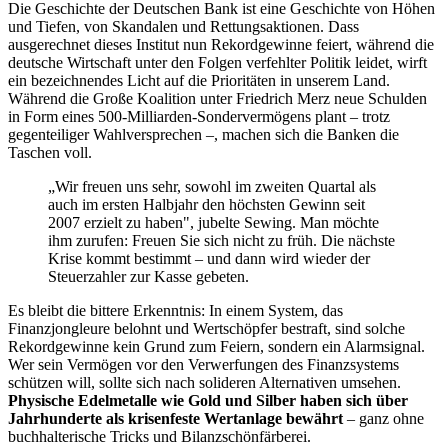
Die Geschichte der Deutschen Bank ist eine Geschichte von Höhen
und Tiefen, von Skandalen und Rettungsaktionen. Dass
ausgerechnet dieses Institut nun Rekordgewinne feiert, während die
deutsche Wirtschaft unter den Folgen verfehlter Politik leidet, wirft
ein bezeichnendes Licht auf die Prioritäten in unserem Land.
Während die Große Koalition unter Friedrich Merz neue Schulden
in Form eines 500-Milliarden-Sondervermögens plant – trotz
gegenteiliger Wahlversprechen –, machen sich die Banken die
Taschen voll.
„Wir freuen uns sehr, sowohl im zweiten Quartal als
auch im ersten Halbjahr den höchsten Gewinn seit
2007 erzielt zu haben", jubelte Sewing. Man möchte
ihm zurufen: Freuen Sie sich nicht zu früh. Die nächste
Krise kommt bestimmt – und dann wird wieder der
Steuerzahler zur Kasse gebeten.
Es bleibt die bittere Erkenntnis: In einem System, das
Finanzjongleure belohnt und Wertschöpfer bestraft, sind solche
Rekordgewinne kein Grund zum Feiern, sondern ein Alarmsignal.
Wer sein Vermögen vor den Verwerfungen des Finanzsystems
schützen will, sollte sich nach solideren Alternativen umsehen.
Physische Edelmetalle wie Gold und Silber haben sich über
Jahrhunderte als krisenfeste Wertanlage bewährt
– ganz ohne
buchhalterische Tricks und Bilanzschönfärberei.