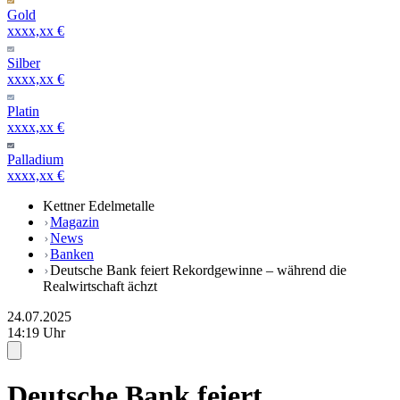
Gold
xxxx,xx €
Silber
xxxx,xx €
Platin
xxxx,xx €
Palladium
xxxx,xx €
Kettner Edelmetalle
Magazin
News
Banken
Deutsche Bank feiert Rekordgewinne – während die
Realwirtschaft ächzt
24.07.2025
14:19 Uhr
Deutsche Bank feiert