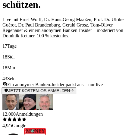
schützen.
Live mit
Ernst Wolff, Dr. Hans-Georg Maaßen, Prof. Dr. Ulrike
Guérot, Dr. Paul Brandenburg, Gerald Grosz, Tom-Oliver
Regenauer & einem anonymen Banken-Insider
– moderiert von
Dominik Kettner
.
100 % kostenlos.
17
Tage
:
18
Std.
:
18
Min.
:
43
Sek.
Ein anonymer Banken-Insider packt aus – nur live
JETZT KOSTENLOS ANMELDEN
12.000
Anmeldungen
4,9/5
Google