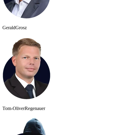
Gerald
Grosz
Tom-Oliver
Regenauer