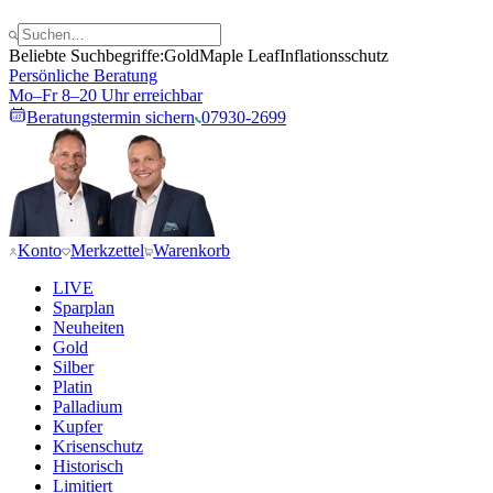
Beliebte Suchbegriffe:
Gold
Maple Leaf
Inflationsschutz
Persönliche Beratung
Mo–Fr 8–20 Uhr erreichbar
Beratungstermin sichern
07930-2699
Konto
Merkzettel
Warenkorb
LIVE
Sparplan
Neuheiten
Gold
Silber
Platin
Palladium
Kupfer
Krisenschutz
Historisch
Limitiert