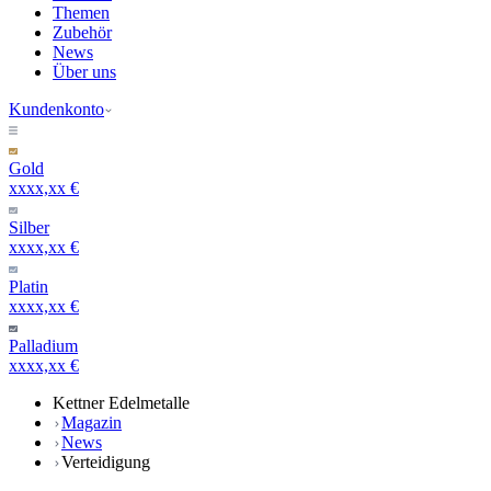
Themen
Zubehör
News
Über uns
Kundenkonto
Gold
xxxx,xx €
Silber
xxxx,xx €
Platin
xxxx,xx €
Palladium
xxxx,xx €
Kettner Edelmetalle
Magazin
News
Verteidigung