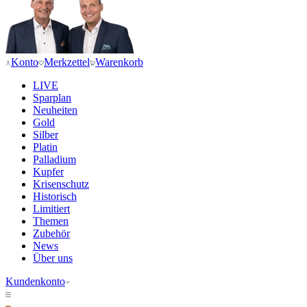
Konto
Merkzettel
Warenkorb
LIVE
Sparplan
Neuheiten
Gold
Silber
Platin
Palladium
Kupfer
Krisenschutz
Historisch
Limitiert
Themen
Zubehör
News
Über uns
Kundenkonto