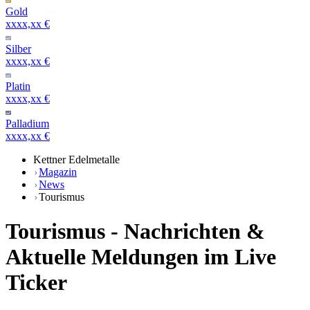
Gold
xxxx,xx €
Silber
xxxx,xx €
Platin
xxxx,xx €
Palladium
xxxx,xx €
Kettner Edelmetalle
Magazin
News
Tourismus
Tourismus - Nachrichten &
Aktuelle Meldungen im Live
Ticker