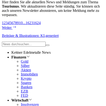
Hier finden Sie alle aktuellen News und Meldungen zum Thema
Tourismus
. Wir aktualisieren diese Seite ständig. Sie können sich
auch unseren Newsletter abonnieren, um keine Meldung mehr zu
verpassen.
1
2
3
4
5
6
7
8
9
10
...
1623
1624
Weiter
Beiträge & Illustrationen: KI-generiert
Kettner Edelmetalle News
Finanzen
Gold
Silber
Aktien
Immobilien
Krypto
Sparen
Banken
EZB
FED
Wirtschaft
Insolvenzen