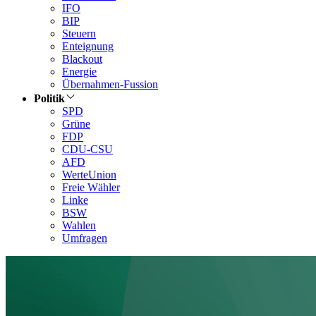
IFO
BIP
Steuern
Enteignung
Blackout
Energie
Übernahmen-Fussion
Politik
SPD
Grüne
FDP
CDU-CSU
AFD
WerteUnion
Freie Wähler
Linke
BSW
Wahlen
Umfragen