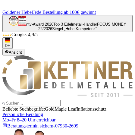
Goldener Hebel
Jede Bestellung ab 100€ gewinnt
ntv-Award 2026
Top 3 Edelmetall-Händler
FOCUS MONEY
22/2026
Siegel „Hohe Kompetenz“
Google: 4,9/5
DE
Ansicht
Beliebte Suchbegriffe:
Gold
Maple Leaf
Inflationsschutz
Persönliche Beratung
Mo–Fr 8–20 Uhr erreichbar
Beratungstermin sichern
07930-2699