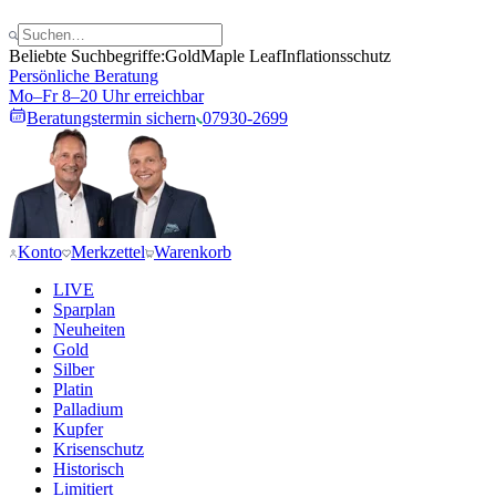
Beliebte Suchbegriffe:
Gold
Maple Leaf
Inflationsschutz
Persönliche Beratung
Mo–Fr 8–20 Uhr erreichbar
Beratungstermin sichern
07930-2699
Konto
Merkzettel
Warenkorb
LIVE
Sparplan
Neuheiten
Gold
Silber
Platin
Palladium
Kupfer
Krisenschutz
Historisch
Limitiert