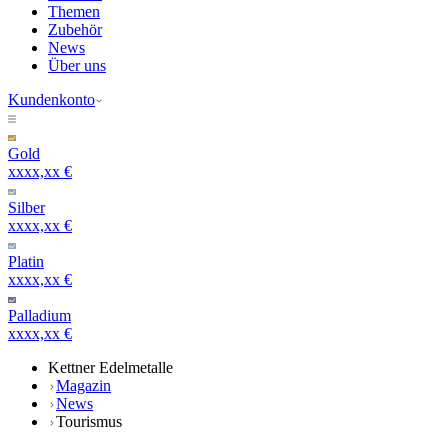
Themen
Zubehör
News
Über uns
Kundenkonto
Gold
xxxx,xx €
Silber
xxxx,xx €
Platin
xxxx,xx €
Palladium
xxxx,xx €
Kettner Edelmetalle
Magazin
News
Tourismus