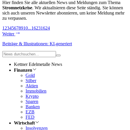
Hier finden Sie alle aktuellen News und Meldungen zum Thema
Stromnetzkrise
. Wir aktualisieren diese Seite ständig. Sie können
sich auch unseren Newsletter abonnieren, um keine Meldung mehr
zu verpassen.
1
2
3
4
5
6
7
8
9
10
...
1623
1624
Weiter
Beiträge & Illustrationen: KI-generiert
Kettner Edelmetalle News
Finanzen
Gold
Silber
Aktien
Immobilien
Krypto
Sparen
Banken
EZB
FED
Wirtschaft
Insolvenzen