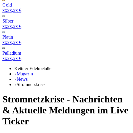
Gold
xxxx,xx €
Silber
xxxx,xx €
Platin
xxxx,xx €
Palladium
xxxx,xx €
Kettner Edelmetalle
Magazin
News
Stromnetzkrise
Stromnetzkrise - Nachrichten
& Aktuelle Meldungen im Live
Ticker