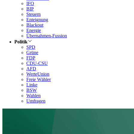
IFO
BIP
Steuern
Enteignung
Blackout
Energie
Übernahmen-Fussion
Politik
SPD
Grüne
FDP
CDU-CSU
AFD
WerteUnion
Freie Wähler
Linke
BSW
Wahlen
Umfragen