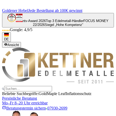
Goldener Hebel
Jede Bestellung ab 100€ gewinnt
ntv-Award 2026
Top 3 Edelmetall-Händler
FOCUS MONEY
22/2026
Siegel „Hohe Kompetenz“
Google: 4,9/5
DE
Ansicht
Beliebte Suchbegriffe:
Gold
Maple Leaf
Inflationsschutz
Persönliche Beratung
Mo–Fr 8–20 Uhr erreichbar
Beratungstermin sichern
07930-2699