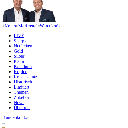
Konto
Merkzettel
Warenkorb
LIVE
Sparplan
Neuheiten
Gold
Silber
Platin
Palladium
Kupfer
Krisenschutz
Historisch
Limitiert
Themen
Zubehör
News
Über uns
Kundenkonto