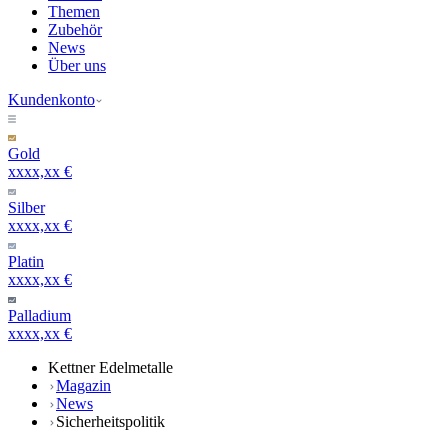
Themen
Zubehör
News
Über uns
Kundenkonto
Gold
xxxx,xx €
Silber
xxxx,xx €
Platin
xxxx,xx €
Palladium
xxxx,xx €
Kettner Edelmetalle
Magazin
News
Sicherheitspolitik