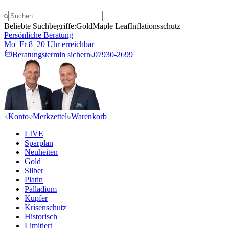
Beliebte Suchbegriffe:
Gold
Maple Leaf
Inflationsschutz
Persönliche Beratung
Mo–Fr 8–20 Uhr erreichbar
Beratungstermin sichern
07930-2699
Konto
Merkzettel
Warenkorb
LIVE
Sparplan
Neuheiten
Gold
Silber
Platin
Palladium
Kupfer
Krisenschutz
Historisch
Limitiert