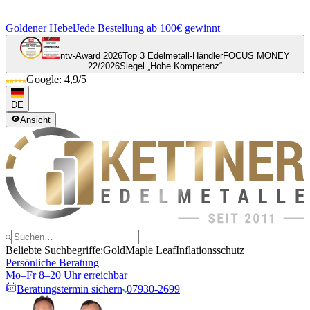
Goldener Hebel
Jede Bestellung ab 100€ gewinnt
ntv-Award 2026
Top 3 Edelmetall-Händler
FOCUS MONEY
22/2026
Siegel „Hohe Kompetenz“
Google: 4,9/5
DE
Ansicht
Beliebte Suchbegriffe:
Gold
Maple Leaf
Inflationsschutz
Persönliche Beratung
Mo–Fr 8–20 Uhr erreichbar
Beratungstermin sichern
07930-2699