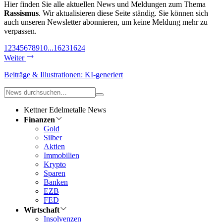
Hier finden Sie alle aktuellen News und Meldungen zum Thema
Rassismus
. Wir aktualisieren diese Seite ständig. Sie können sich
auch unseren Newsletter abonnieren, um keine Meldung mehr zu
verpassen.
1
2
3
4
5
6
7
8
9
10
...
1623
1624
Weiter
Beiträge & Illustrationen: KI-generiert
Kettner Edelmetalle News
Finanzen
Gold
Silber
Aktien
Immobilien
Krypto
Sparen
Banken
EZB
FED
Wirtschaft
Insolvenzen