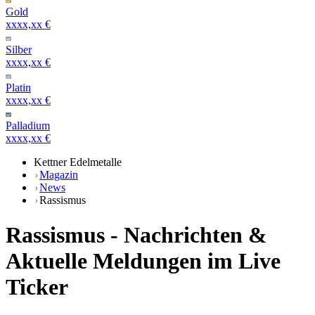
Gold
xxxx,xx €
Silber
xxxx,xx €
Platin
xxxx,xx €
Palladium
xxxx,xx €
Kettner Edelmetalle
Magazin
News
Rassismus
Rassismus - Nachrichten &
Aktuelle Meldungen im Live
Ticker