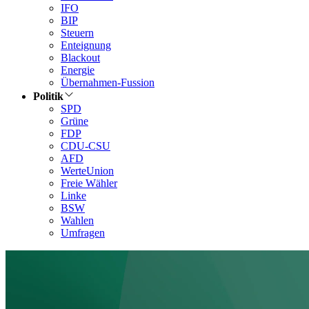
IFO
BIP
Steuern
Enteignung
Blackout
Energie
Übernahmen-Fussion
Politik
SPD
Grüne
FDP
CDU-CSU
AFD
WerteUnion
Freie Wähler
Linke
BSW
Wahlen
Umfragen