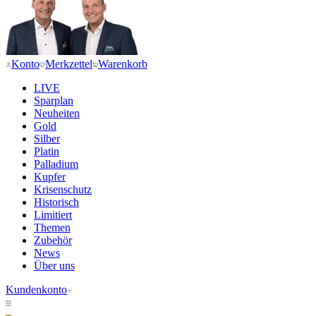
Konto
Merkzettel
Warenkorb
LIVE
Sparplan
Neuheiten
Gold
Silber
Platin
Palladium
Kupfer
Krisenschutz
Historisch
Limitiert
Themen
Zubehör
News
Über uns
Kundenkonto