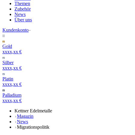
Themen
Zubehör
News
Über uns
Kundenkonto
Gold
xxxx,xx €
Silber
xxxx,xx €
Platin
xxxx,xx €
Palladium
xxxx,xx €
Kettner Edelmetalle
Magazin
News
Migrationspolitik