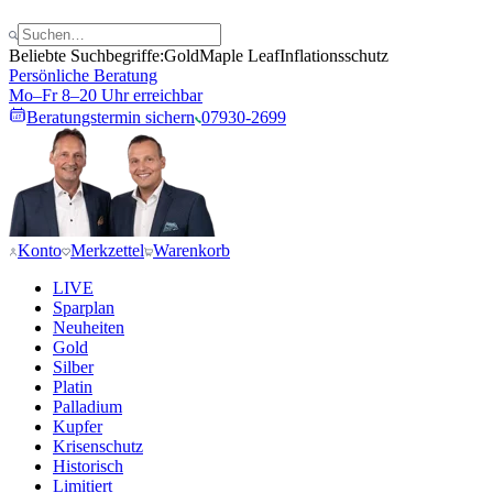
Beliebte Suchbegriffe:
Gold
Maple Leaf
Inflationsschutz
Persönliche Beratung
Mo–Fr 8–20 Uhr erreichbar
Beratungstermin sichern
07930-2699
Konto
Merkzettel
Warenkorb
LIVE
Sparplan
Neuheiten
Gold
Silber
Platin
Palladium
Kupfer
Krisenschutz
Historisch
Limitiert