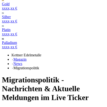
Gold
xxxx,xx €
Silber
xxxx,xx €
Platin
xxxx,xx €
Palladium
xxxx,xx €
Kettner Edelmetalle
Magazin
News
Migrationspolitik
Migrationspolitik -
Nachrichten & Aktuelle
Meldungen im Live Ticker