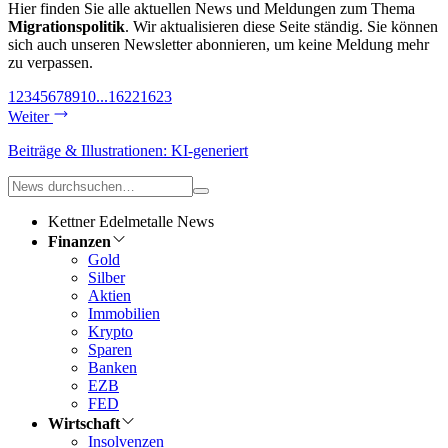
Hier finden Sie alle aktuellen News und Meldungen zum Thema
Migrationspolitik
. Wir aktualisieren diese Seite ständig. Sie können
sich auch unseren Newsletter abonnieren, um keine Meldung mehr
zu verpassen.
1
2
3
4
5
6
7
8
9
10
...
1622
1623
Weiter
Beiträge & Illustrationen: KI-generiert
Kettner Edelmetalle News
Finanzen
Gold
Silber
Aktien
Immobilien
Krypto
Sparen
Banken
EZB
FED
Wirtschaft
Insolvenzen