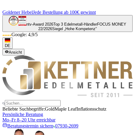
Goldener Hebel
Jede Bestellung ab 100€ gewinnt
ntv-Award 2026
Top 3 Edelmetall-Händler
FOCUS MONEY
22/2026
Siegel „Hohe Kompetenz“
Google: 4,9/5
DE
Ansicht
Beliebte Suchbegriffe:
Gold
Maple Leaf
Inflationsschutz
Persönliche Beratung
Mo–Fr 8–20 Uhr erreichbar
Beratungstermin sichern
07930-2699