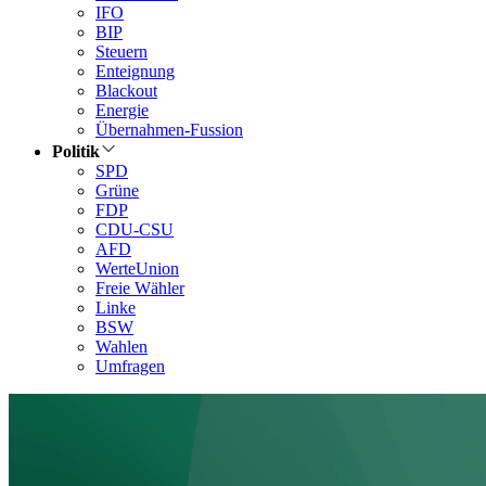
IFO
BIP
Steuern
Enteignung
Blackout
Energie
Übernahmen-Fussion
Politik
SPD
Grüne
FDP
CDU-CSU
AFD
WerteUnion
Freie Wähler
Linke
BSW
Wahlen
Umfragen