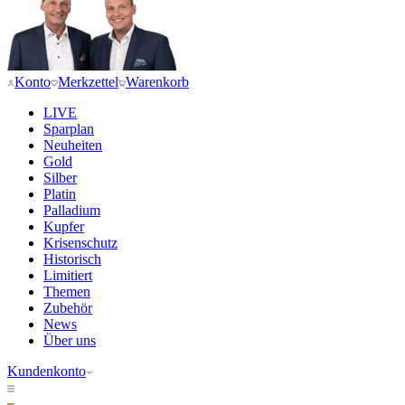
Konto
Merkzettel
Warenkorb
LIVE
Sparplan
Neuheiten
Gold
Silber
Platin
Palladium
Kupfer
Krisenschutz
Historisch
Limitiert
Themen
Zubehör
News
Über uns
Kundenkonto