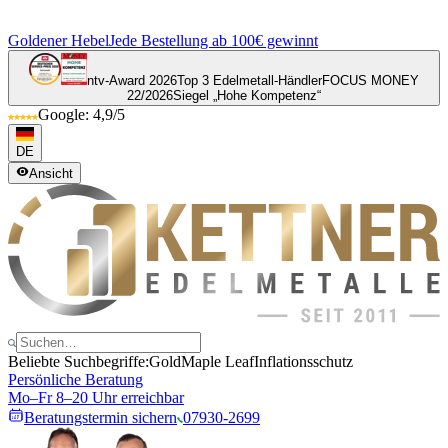
Goldener Hebel
Jede Bestellung ab 100€ gewinnt
ntv-Award 2026
Top 3 Edelmetall-Händler
FOCUS MONEY
22/2026
Siegel „Hohe Kompetenz“
Google: 4,9/5
DE
Ansicht
Beliebte Suchbegriffe:
Gold
Maple Leaf
Inflationsschutz
Persönliche Beratung
Mo–Fr 8–20 Uhr erreichbar
Beratungstermin sichern
07930-2699