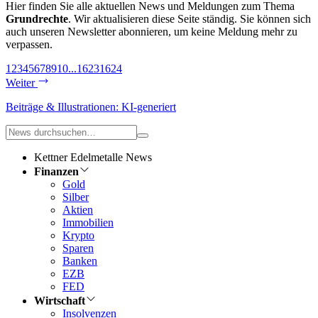
Hier finden Sie alle aktuellen News und Meldungen zum Thema
Grundrechte
. Wir aktualisieren diese Seite ständig. Sie können sich
auch unseren Newsletter abonnieren, um keine Meldung mehr zu
verpassen.
1
2
3
4
5
6
7
8
9
10
...
1623
1624
Weiter
Beiträge & Illustrationen: KI-generiert
Kettner Edelmetalle News
Finanzen
Gold
Silber
Aktien
Immobilien
Krypto
Sparen
Banken
EZB
FED
Wirtschaft
Insolvenzen