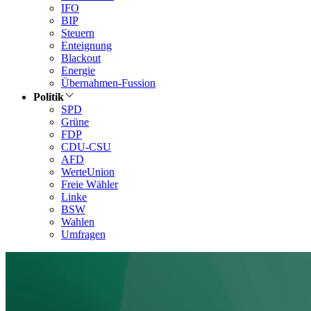
IFO
BIP
Steuern
Enteignung
Blackout
Energie
Übernahmen-Fussion
Politik
SPD
Grüne
FDP
CDU-CSU
AFD
WerteUnion
Freie Wähler
Linke
BSW
Wahlen
Umfragen