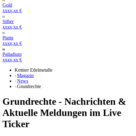
Gold
xxxx,xx €
Silber
xxxx,xx €
Platin
xxxx,xx €
Palladium
xxxx,xx €
Kettner Edelmetalle
Magazin
News
Grundrechte
Grundrechte - Nachrichten &
Aktuelle Meldungen im Live
Ticker