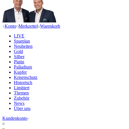
Konto
Merkzettel
Warenkorb
LIVE
Sparplan
Neuheiten
Gold
Silber
Platin
Palladium
Kupfer
Krisenschutz
Historisch
Limitiert
Themen
Zubehör
News
Über uns
Kundenkonto