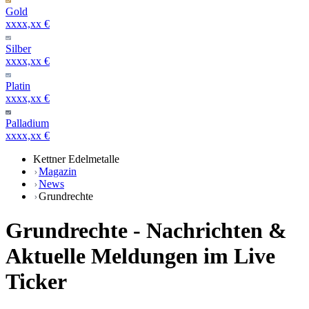
Gold
xxxx,xx €
Silber
xxxx,xx €
Platin
xxxx,xx €
Palladium
xxxx,xx €
Kettner Edelmetalle
Magazin
News
Grundrechte
Grundrechte - Nachrichten &
Aktuelle Meldungen im Live
Ticker