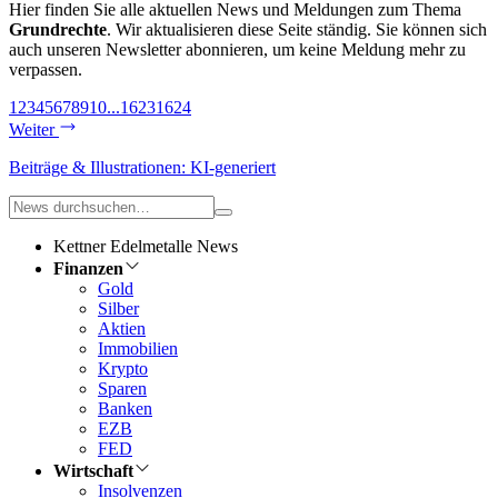
Hier finden Sie alle aktuellen News und Meldungen zum Thema
Grundrechte
. Wir aktualisieren diese Seite ständig. Sie können sich
auch unseren Newsletter abonnieren, um keine Meldung mehr zu
verpassen.
1
2
3
4
5
6
7
8
9
10
...
1623
1624
Weiter
Beiträge & Illustrationen: KI-generiert
Kettner Edelmetalle News
Finanzen
Gold
Silber
Aktien
Immobilien
Krypto
Sparen
Banken
EZB
FED
Wirtschaft
Insolvenzen