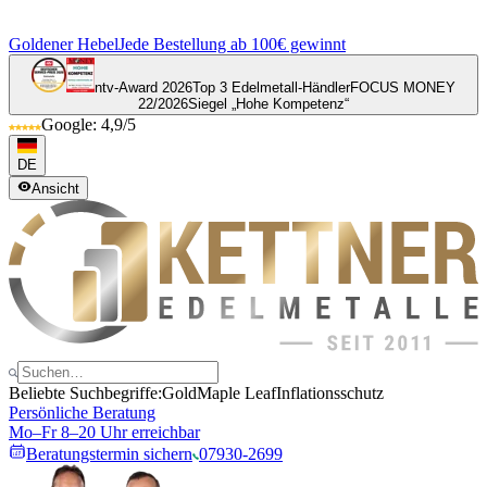
Goldener Hebel
Jede Bestellung ab 100€ gewinnt
ntv-Award 2026
Top 3 Edelmetall-Händler
FOCUS MONEY
22/2026
Siegel „Hohe Kompetenz“
Google: 4,9/5
DE
Ansicht
Beliebte Suchbegriffe:
Gold
Maple Leaf
Inflationsschutz
Persönliche Beratung
Mo–Fr 8–20 Uhr erreichbar
Beratungstermin sichern
07930-2699