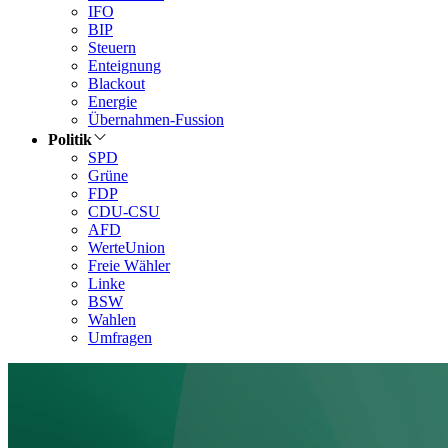
IFO
BIP
Steuern
Enteignung
Blackout
Energie
Übernahmen-Fussion
Politik
SPD
Grüne
FDP
CDU-CSU
AFD
WerteUnion
Freie Wähler
Linke
BSW
Wahlen
Umfragen