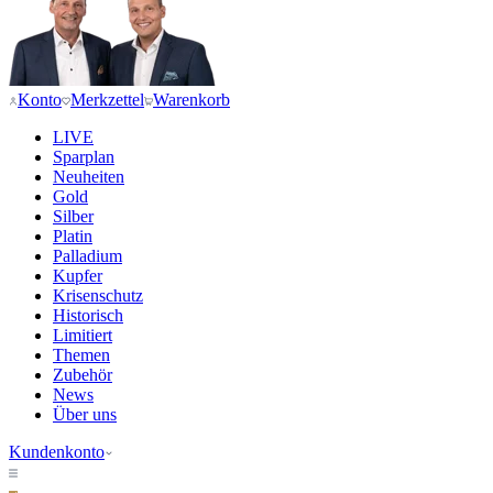
Konto
Merkzettel
Warenkorb
LIVE
Sparplan
Neuheiten
Gold
Silber
Platin
Palladium
Kupfer
Krisenschutz
Historisch
Limitiert
Themen
Zubehör
News
Über uns
Kundenkonto