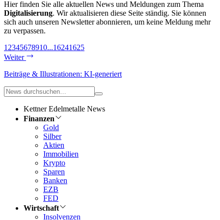
Hier finden Sie alle aktuellen News und Meldungen zum Thema
Digitalisierung
. Wir aktualisieren diese Seite ständig. Sie können
sich auch unseren Newsletter abonnieren, um keine Meldung mehr
zu verpassen.
1
2
3
4
5
6
7
8
9
10
...
1624
1625
Weiter
Beiträge & Illustrationen: KI-generiert
Kettner Edelmetalle News
Finanzen
Gold
Silber
Aktien
Immobilien
Krypto
Sparen
Banken
EZB
FED
Wirtschaft
Insolvenzen