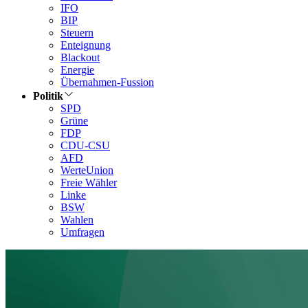
IFO
BIP
Steuern
Enteignung
Blackout
Energie
Übernahmen-Fussion
Politik
SPD
Grüne
FDP
CDU-CSU
AFD
WerteUnion
Freie Wähler
Linke
BSW
Wahlen
Umfragen