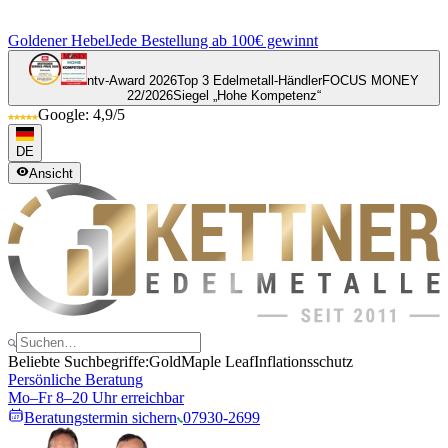
Goldener Hebel
Jede Bestellung ab 100€ gewinnt
ntv-Award 2026
Top 3 Edelmetall-Händler
FOCUS MONEY
22/2026
Siegel „Hohe Kompetenz“
Google: 4,9/5
DE
Ansicht
Beliebte Suchbegriffe:
Gold
Maple Leaf
Inflationsschutz
Persönliche Beratung
Mo–Fr 8–20 Uhr erreichbar
Beratungstermin sichern
07930-2699