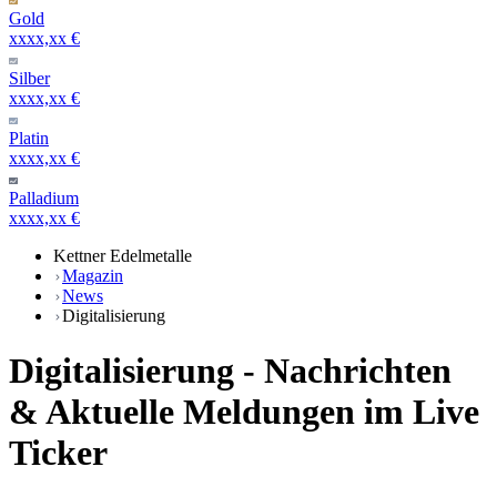
Gold
xxxx,xx €
Silber
xxxx,xx €
Platin
xxxx,xx €
Palladium
xxxx,xx €
Kettner Edelmetalle
Magazin
News
Digitalisierung
Digitalisierung - Nachrichten
& Aktuelle Meldungen im Live
Ticker