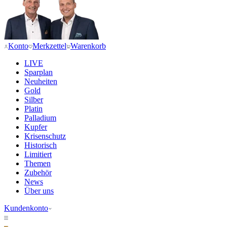
Konto
Merkzettel
Warenkorb
LIVE
Sparplan
Neuheiten
Gold
Silber
Platin
Palladium
Kupfer
Krisenschutz
Historisch
Limitiert
Themen
Zubehör
News
Über uns
Kundenkonto