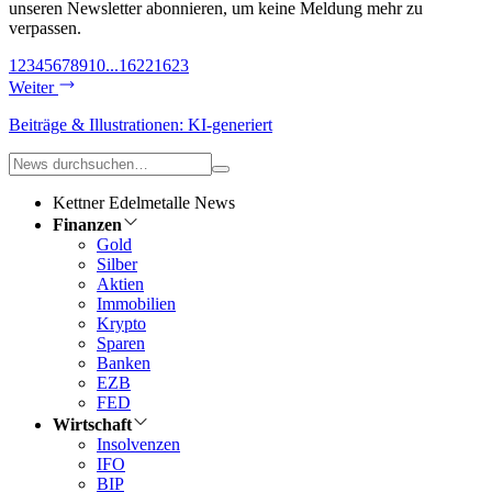
unseren Newsletter abonnieren, um keine Meldung mehr zu
verpassen.
1
2
3
4
5
6
7
8
9
10
...
1622
1623
Weiter
Beiträge & Illustrationen: KI-generiert
Kettner Edelmetalle News
Finanzen
Gold
Silber
Aktien
Immobilien
Krypto
Sparen
Banken
EZB
FED
Wirtschaft
Insolvenzen
IFO
BIP