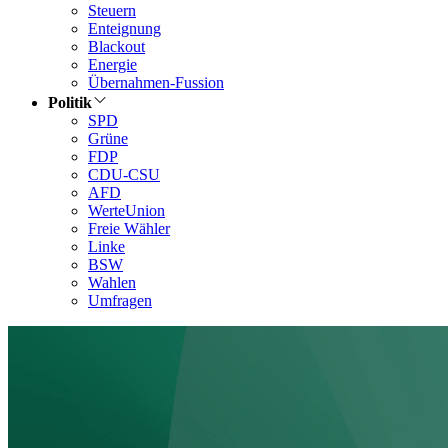
Steuern
Enteignung
Blackout
Energie
Übernahmen-Fussion
Politik
SPD
Grüne
FDP
CDU-CSU
AFD
WerteUnion
Freie Wähler
Linke
BSW
Wahlen
Umfragen