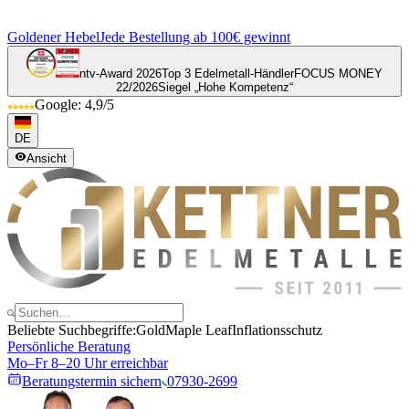
Goldener Hebel
Jede Bestellung ab 100€ gewinnt
ntv-Award 2026
Top 3 Edelmetall-Händler
FOCUS MONEY
22/2026
Siegel „Hohe Kompetenz“
Google: 4,9/5
DE
Ansicht
Beliebte Suchbegriffe:
Gold
Maple Leaf
Inflationsschutz
Persönliche Beratung
Mo–Fr 8–20 Uhr erreichbar
Beratungstermin sichern
07930-2699