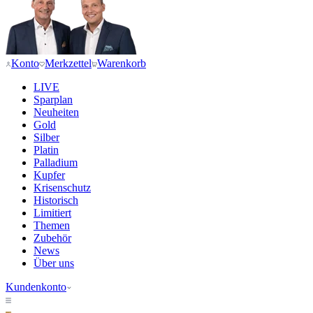
Konto
Merkzettel
Warenkorb
LIVE
Sparplan
Neuheiten
Gold
Silber
Platin
Palladium
Kupfer
Krisenschutz
Historisch
Limitiert
Themen
Zubehör
News
Über uns
Kundenkonto