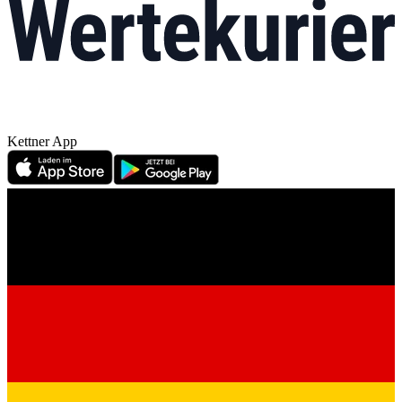
Kettner App