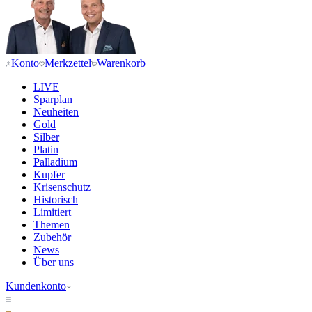
Konto
Merkzettel
Warenkorb
LIVE
Sparplan
Neuheiten
Gold
Silber
Platin
Palladium
Kupfer
Krisenschutz
Historisch
Limitiert
Themen
Zubehör
News
Über uns
Kundenkonto