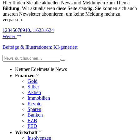
Hier finden Sie alle aktuellen News und Meldungen zum Thema
Bildung
. Wir aktualisieren diese Seite ständig. Sie können sich auch
unseren Newsletter abonnieren, um keine Meldung mehr zu
verpassen.
1
2
3
4
5
6
7
8
9
10
...
1623
1624
Weiter
Beiträge & Illustrationen: KI-generiert
Kettner Edelmetalle News
Finanzen
Gold
Silber
Aktien
Immobilien
Krypto
Sparen
Banken
EZB
FED
Wirtschaft
Insolvenzen