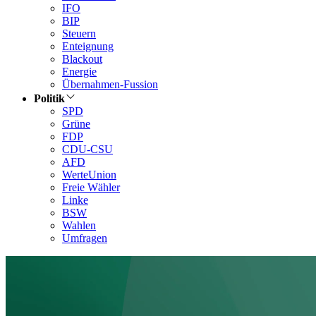
IFO
BIP
Steuern
Enteignung
Blackout
Energie
Übernahmen-Fussion
Politik
SPD
Grüne
FDP
CDU-CSU
AFD
WerteUnion
Freie Wähler
Linke
BSW
Wahlen
Umfragen