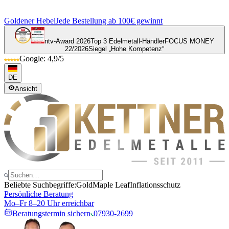
Goldener Hebel
Jede Bestellung ab 100€ gewinnt
ntv-Award 2026
Top 3 Edelmetall-Händler
FOCUS MONEY
22/2026
Siegel „Hohe Kompetenz“
Google: 4,9/5
DE
Ansicht
Beliebte Suchbegriffe:
Gold
Maple Leaf
Inflationsschutz
Persönliche Beratung
Mo–Fr 8–20 Uhr erreichbar
Beratungstermin sichern
07930-2699