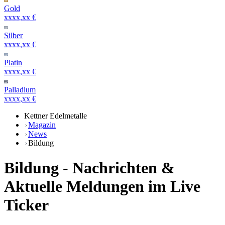
Gold
xxxx,xx €
Silber
xxxx,xx €
Platin
xxxx,xx €
Palladium
xxxx,xx €
Kettner Edelmetalle
Magazin
News
Bildung
Bildung - Nachrichten &
Aktuelle Meldungen im Live
Ticker