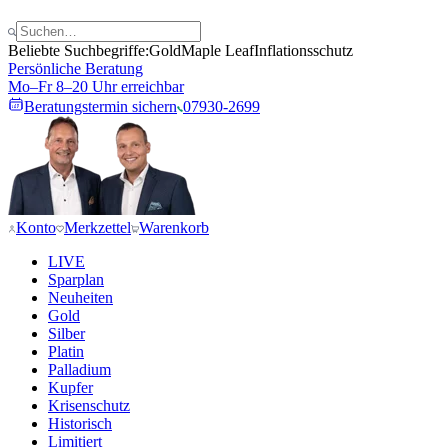
Beliebte Suchbegriffe:
Gold
Maple Leaf
Inflationsschutz
Persönliche Beratung
Mo–Fr 8–20 Uhr erreichbar
Beratungstermin sichern
07930-2699
Konto
Merkzettel
Warenkorb
LIVE
Sparplan
Neuheiten
Gold
Silber
Platin
Palladium
Kupfer
Krisenschutz
Historisch
Limitiert