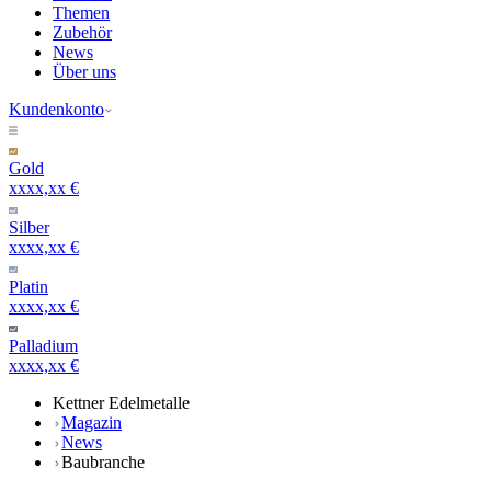
Themen
Zubehör
News
Über uns
Kundenkonto
Gold
xxxx,xx €
Silber
xxxx,xx €
Platin
xxxx,xx €
Palladium
xxxx,xx €
Kettner Edelmetalle
Magazin
News
Baubranche