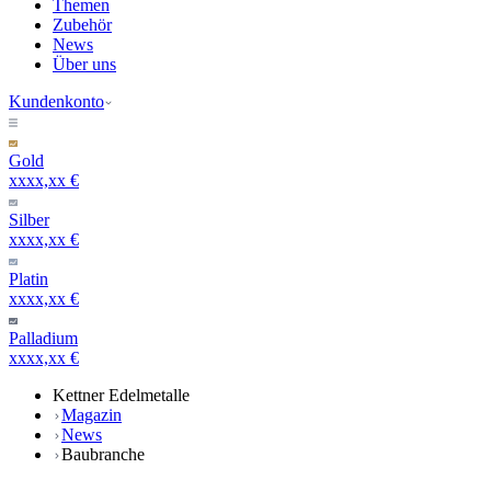
Themen
Zubehör
News
Über uns
Kundenkonto
Gold
xxxx,xx €
Silber
xxxx,xx €
Platin
xxxx,xx €
Palladium
xxxx,xx €
Kettner Edelmetalle
Magazin
News
Baubranche