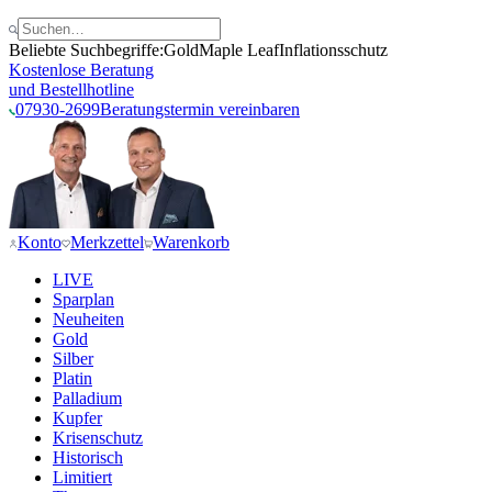
Beliebte Suchbegriffe:
Gold
Maple Leaf
Inflationsschutz
Kostenlose Beratung
und Bestellhotline
07930-2699
Beratungstermin vereinbaren
Konto
Merkzettel
Warenkorb
LIVE
Sparplan
Neuheiten
Gold
Silber
Platin
Palladium
Kupfer
Krisenschutz
Historisch
Limitiert