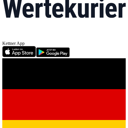
Kettner App