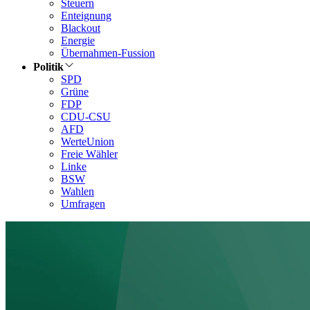
Steuern
Enteignung
Blackout
Energie
Übernahmen-Fussion
Politik
SPD
Grüne
FDP
CDU-CSU
AFD
WerteUnion
Freie Wähler
Linke
BSW
Wahlen
Umfragen