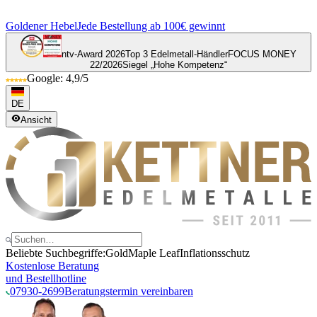
Goldener Hebel
Jede Bestellung ab 100€ gewinnt
ntv-Award 2026
Top 3 Edelmetall-Händler
FOCUS MONEY
22/2026
Siegel „Hohe Kompetenz“
Google: 4,9/5
DE
Ansicht
Beliebte Suchbegriffe:
Gold
Maple Leaf
Inflationsschutz
Kostenlose Beratung
und Bestellhotline
07930-2699
Beratungstermin vereinbaren