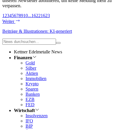
unseren Newsletter abonnieren, um keine Meldung mehr zu
verpassen.
1
2
3
4
5
6
7
8
9
10
...
1622
1623
Weiter
Beiträge & Illustrationen: KI-generiert
Kettner Edelmetalle News
Finanzen
Gold
Silber
Aktien
Immobilien
Krypto
Sparen
Banken
EZB
FED
Wirtschaft
Insolvenzen
IFO
BIP