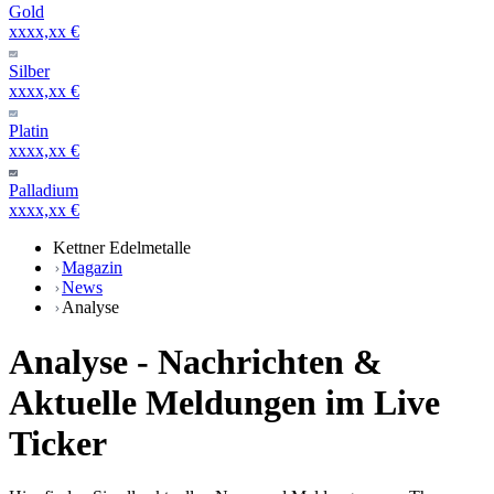
Gold
xxxx,xx €
Silber
xxxx,xx €
Platin
xxxx,xx €
Palladium
xxxx,xx €
Kettner Edelmetalle
Magazin
News
Analyse
Analyse - Nachrichten &
Aktuelle Meldungen im Live
Ticker