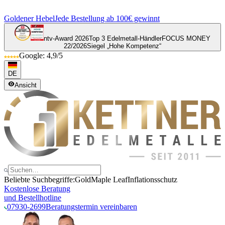
Goldener Hebel
Jede Bestellung ab 100€ gewinnt
ntv-Award 2026
Top 3 Edelmetall-Händler
FOCUS MONEY
22/2026
Siegel „Hohe Kompetenz“
Google: 4,9/5
DE
Ansicht
Beliebte Suchbegriffe:
Gold
Maple Leaf
Inflationsschutz
Kostenlose Beratung
und Bestellhotline
07930-2699
Beratungstermin vereinbaren