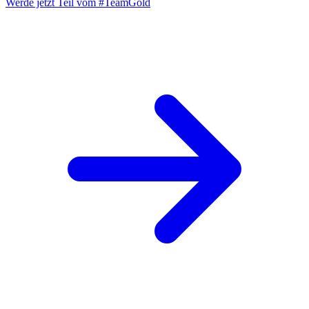
Werde jetzt Teil vom
#TeamGold