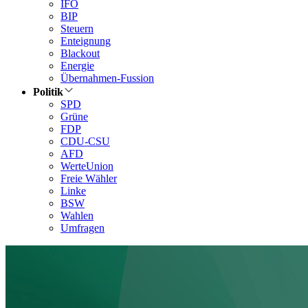
IFO
BIP
Steuern
Enteignung
Blackout
Energie
Übernahmen-Fussion
Politik
SPD
Grüne
FDP
CDU-CSU
AFD
WerteUnion
Freie Wähler
Linke
BSW
Wahlen
Umfragen