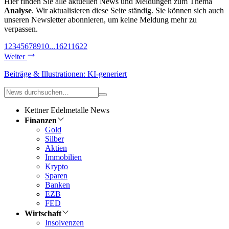
Hier finden Sie alle aktuellen News und Meldungen zum Thema
Analyse
. Wir aktualisieren diese Seite ständig. Sie können sich auch
unseren Newsletter abonnieren, um keine Meldung mehr zu
verpassen.
1
2
3
4
5
6
7
8
9
10
...
1621
1622
Weiter
Beiträge & Illustrationen: KI-generiert
Kettner Edelmetalle News
Finanzen
Gold
Silber
Aktien
Immobilien
Krypto
Sparen
Banken
EZB
FED
Wirtschaft
Insolvenzen