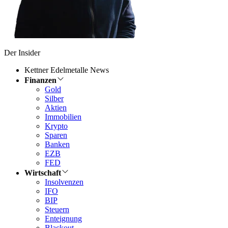
Der Insider
Kettner Edelmetalle News
Finanzen
Gold
Silber
Aktien
Immobilien
Krypto
Sparen
Banken
EZB
FED
Wirtschaft
Insolvenzen
IFO
BIP
Steuern
Enteignung
Blackout