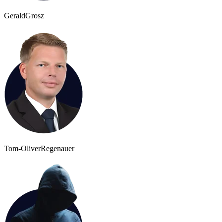
Gerald
Grosz
Tom-Oliver
Regenauer