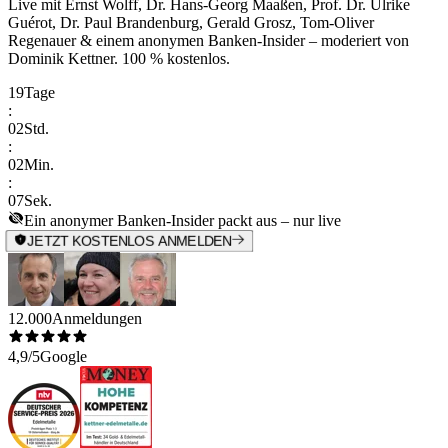
Live mit
Ernst Wolff, Dr. Hans-Georg Maaßen, Prof. Dr. Ulrike
Guérot, Dr. Paul Brandenburg, Gerald Grosz, Tom-Oliver
Regenauer & einem anonymen Banken-Insider
– moderiert von
Dominik Kettner
.
100 % kostenlos.
19
Tage
:
02
Std.
:
02
Min.
:
07
Sek.
Ein anonymer Banken-Insider packt aus – nur live
JETZT KOSTENLOS ANMELDEN
12.000
Anmeldungen
4,9/5
Google