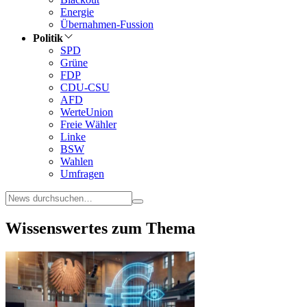
Energie
Übernahmen-Fussion
Politik
SPD
Grüne
FDP
CDU-CSU
AFD
WerteUnion
Freie Wähler
Linke
BSW
Wahlen
Umfragen
Wissenswertes zum Thema