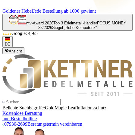
Goldener Hebel
Jede Bestellung ab 100€ gewinnt
ntv-Award 2026
Top 3 Edelmetall-Händler
FOCUS MONEY
22/2026
Siegel „Hohe Kompetenz“
Google: 4,9/5
DE
Ansicht
Beliebte Suchbegriffe:
Gold
Maple Leaf
Inflationsschutz
Kostenlose Beratung
und Bestellhotline
07930-2699
Beratungstermin vereinbaren