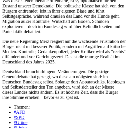
Was diese Generaldebatte offenbarte, ist symptomatisch für den
Zustand unserer Demokratie. Die politische Klasse hat sich von den
Bürgern entfremdet, lebt in ihrer eigenen Blase und führt
Selbstgespräche, während draußen das Land vor die Hunde geht.
Migration außer Kontrolle, Wirtschaft am Boden, Schulden
explodieren – doch im Bundestag wird über Befindlichkeiten und
Parteitaktik debattiert.
Die neue Regierung Merz reagiert auf die wachsende Frustration der
Bürger nicht mit besserer Politik, sondern mit Angriffen auf kritische
Medien. Kontrolle, Gedankenpolizei, jeder Kritiker wird als "rechts"
diffamiert und vor Gericht gezerrt. Das ist die traurige Realität im
Deutschland des Jahres 2025.
Deutschland braucht dringend Veränderungen. Die gestrige
Generaldebatte hat gezeigt, wo diese am nötigsten sind: im
Deutschen Bundestag selbst. Solange dort Apparatschiks, Ideologen
und Selbstdarsteller den Ton angeben, wird sich an der Misere
dieses Landes nichts ändern. Es ist höchste Zeit, dass die Bürger
ihre Stimme erheben – bevor es zu spät ist.
Themen:
#AFD
#SPD
#Grüne
#Linke