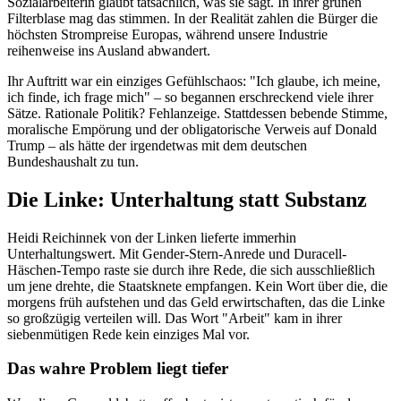
Sozialarbeiterin glaubt tatsächlich, was sie sagt. In ihrer grünen
Filterblase mag das stimmen. In der Realität zahlen die Bürger die
höchsten Strompreise Europas, während unsere Industrie
reihenweise ins Ausland abwandert.
Ihr Auftritt war ein einziges Gefühlschaos: "Ich glaube, ich meine,
ich finde, ich frage mich" – so begannen erschreckend viele ihrer
Sätze. Rationale Politik? Fehlanzeige. Stattdessen bebende Stimme,
moralische Empörung und der obligatorische Verweis auf Donald
Trump – als hätte der irgendetwas mit dem deutschen
Bundeshaushalt zu tun.
Die Linke: Unterhaltung statt Substanz
Heidi Reichinnek von der Linken lieferte immerhin
Unterhaltungswert. Mit Gender-Stern-Anrede und Duracell-
Häschen-Tempo raste sie durch ihre Rede, die sich ausschließlich
um jene drehte, die Staatsknete empfangen. Kein Wort über die, die
morgens früh aufstehen und das Geld erwirtschaften, das die Linke
so großzügig verteilen will. Das Wort "Arbeit" kam in ihrer
siebenmütigen Rede kein einziges Mal vor.
Das wahre Problem liegt tiefer