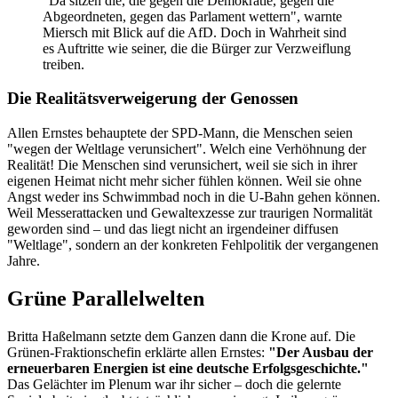
"Da sitzen die, die gegen die Demokratie, gegen die
Abgeordneten, gegen das Parlament wettern", warnte
Miersch mit Blick auf die AfD. Doch in Wahrheit sind
es Auftritte wie seiner, die die Bürger zur Verzweiflung
treiben.
Die Realitätsverweigerung der Genossen
Allen Ernstes behauptete der SPD-Mann, die Menschen seien
"wegen der Weltlage verunsichert". Welch eine Verhöhnung der
Realität! Die Menschen sind verunsichert, weil sie sich in ihrer
eigenen Heimat nicht mehr sicher fühlen können. Weil sie ohne
Angst weder ins Schwimmbad noch in die U-Bahn gehen können.
Weil Messerattacken und Gewaltexzesse zur traurigen Normalität
geworden sind – und das liegt nicht an irgendeiner diffusen
"Weltlage", sondern an der konkreten Fehlpolitik der vergangenen
Jahre.
Grüne Parallelwelten
Britta Haßelmann setzte dem Ganzen dann die Krone auf. Die
Grünen-Fraktionschefin erklärte allen Ernstes:
"Der Ausbau der
erneuerbaren Energien ist eine deutsche Erfolgsgeschichte."
Das Gelächter im Plenum war ihr sicher – doch die gelernte