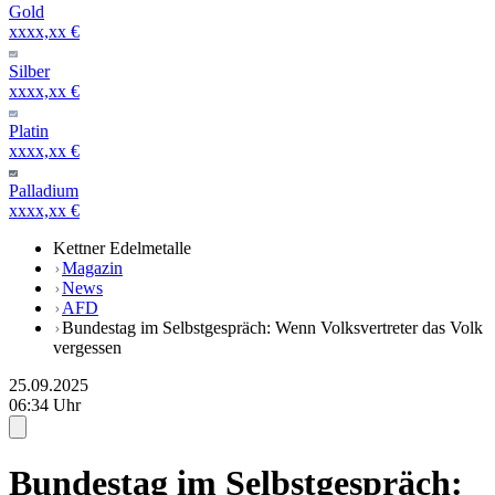
Gold
xxxx,xx €
Silber
xxxx,xx €
Platin
xxxx,xx €
Palladium
xxxx,xx €
Kettner Edelmetalle
Magazin
News
AFD
Bundestag im Selbstgespräch: Wenn Volksvertreter das Volk
vergessen
25.09.2025
06:34 Uhr
Bundestag im Selbstgespräch: