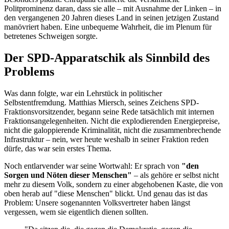
Politprominenz daran, dass sie alle – mit Ausnahme der Linken – in
den vergangenen 20 Jahren dieses Land in seinen jetzigen Zustand
manövriert haben. Eine unbequeme Wahrheit, die im Plenum für
betretenes Schweigen sorgte.
Der SPD-Apparatschik als Sinnbild des
Problems
Was dann folgte, war ein Lehrstück in politischer
Selbstentfremdung. Matthias Miersch, seines Zeichens SPD-
Fraktionsvorsitzender, begann seine Rede tatsächlich mit internen
Fraktionsangelegenheiten. Nicht die explodierenden Energiepreise,
nicht die galoppierende Kriminalität, nicht die zusammenbrechende
Infrastruktur – nein, wer heute weshalb in seiner Fraktion reden
dürfe, das war sein erstes Thema.
Noch entlarvender war seine Wortwahl: Er sprach von
"den
Sorgen und Nöten dieser Menschen"
– als gehöre er selbst nicht
mehr zu diesem Volk, sondern zu einer abgehobenen Kaste, die von
oben herab auf "diese Menschen" blickt. Und genau das ist das
Problem: Unsere sogenannten Volksvertreter haben längst
vergessen, wem sie eigentlich dienen sollten.