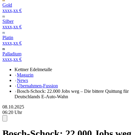
Gold
xxxx,xx €
Silber
xxxx,xx €
Platin
xxxx,xx €
Palladium
xxxx,xx €
Kettner Edelmetalle
Magazin
News
Übernahmen-Fussion
Bosch-Schock: 22.000 Jobs weg – Die bittere Quittung für
Deutschlands E-Auto-Wahn
08.10.2025
06:20 Uhr
Bosch-Schock: 22.000 Jobs weg