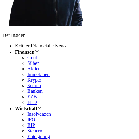
Der Insider
Kettner Edelmetalle News
Finanzen
Gold
Silber
Aktien
Immobilien
Krypto
Sparen
Banken
EZB
FED
Wirtschaft
Insolvenzen
IFO
BIP
Steuern
Enteignung