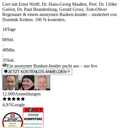
Live mit
Ernst Wolff, Dr. Hans-Georg Maaßen, Prof. Dr. Ulrike
Guérot, Dr. Paul Brandenburg, Gerald Grosz, Tom-Oliver
Regenauer & einem anonymen Banken-Insider
– moderiert von
Dominik Kettner
.
100 % kostenlos.
18
Tage
:
08
Std.
:
48
Min.
:
35
Sek.
Ein anonymer Banken-Insider packt aus – nur live
JETZT KOSTENLOS ANMELDEN
12.000
Anmeldungen
4,9/5
Google