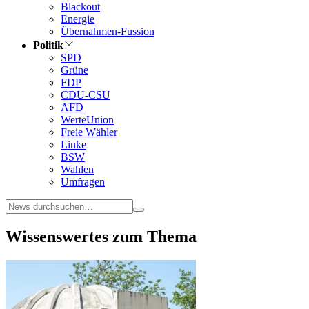
Blackout
Energie
Übernahmen-Fussion
Politik
SPD
Grüne
FDP
CDU-CSU
AFD
WerteUnion
Freie Wähler
Linke
BSW
Wahlen
Umfragen
Wissenswertes zum Thema