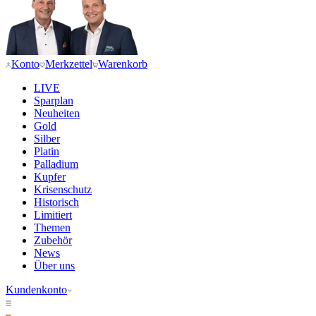
Konto
Merkzettel
Warenkorb
LIVE
Sparplan
Neuheiten
Gold
Silber
Platin
Palladium
Kupfer
Krisenschutz
Historisch
Limitiert
Themen
Zubehör
News
Über uns
Kundenkonto