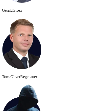
Gerald
Grosz
Tom-Oliver
Regenauer