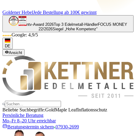
Goldener Hebel
Jede Bestellung ab 100€ gewinnt
ntv-Award 2026
Top 3 Edelmetall-Händler
FOCUS MONEY
22/2026
Siegel „Hohe Kompetenz“
Google: 4,9/5
DE
Ansicht
Beliebte Suchbegriffe:
Gold
Maple Leaf
Inflationsschutz
Persönliche Beratung
Mo–Fr 8–20 Uhr erreichbar
Beratungstermin sichern
07930-2699