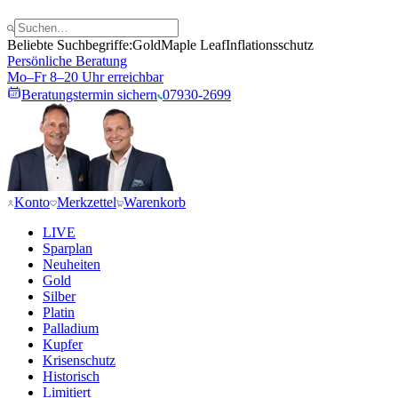
Beliebte Suchbegriffe:
Gold
Maple Leaf
Inflationsschutz
Persönliche Beratung
Mo–Fr 8–20 Uhr erreichbar
Beratungstermin sichern
07930-2699
Konto
Merkzettel
Warenkorb
LIVE
Sparplan
Neuheiten
Gold
Silber
Platin
Palladium
Kupfer
Krisenschutz
Historisch
Limitiert