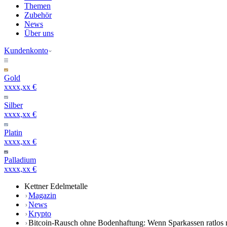
Themen
Zubehör
News
Über uns
Kundenkonto
Gold
xxxx,xx €
Silber
xxxx,xx €
Platin
xxxx,xx €
Palladium
xxxx,xx €
Kettner Edelmetalle
Magazin
News
Krypto
Bitcoin-Rausch ohne Bodenhaftung: Wenn Sparkassen ratlos