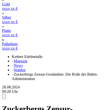
Gold
xxxx,xx €
Silber
xxxx,xx €
Platin
xxxx,xx €
Palladium
xxxx,xx €
Kettner Edelmetalle
Magazin
News
Wahlen
Zuckerbergs Zensur-Geständnis: Die Rolle der Biden-
Administration
28.08.2024
09:28 Uhr
Zuckerbergs Zensur-