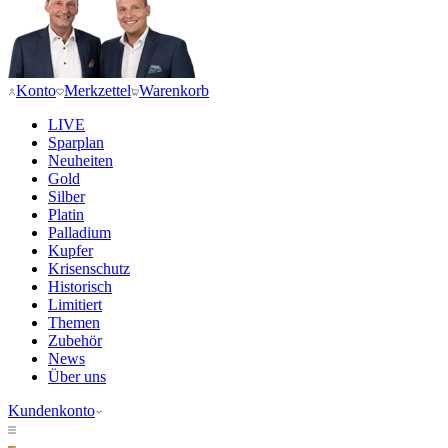
Konto
Merkzettel
Warenkorb
LIVE
Sparplan
Neuheiten
Gold
Silber
Platin
Palladium
Kupfer
Krisenschutz
Historisch
Limitiert
Themen
Zubehör
News
Über uns
Kundenkonto