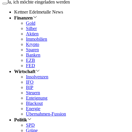
Ja, ich möchte eingeladen werden
Kettner Edelmetalle News
Finanzen
Gold
Silber
Aktien
Immobilien
Krypto
Sparen
Banken
EZB
FED
Wirtschaft
Insolvenzen
IFO
BIP
Steuern
Enteignung
Blackout
Energie
Übernahmen-Fussion
Politik
SPD
Grüne