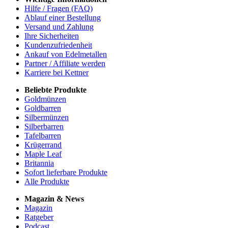
Hilfe / Fragen (FAQ)
Ablauf einer Bestellung
Versand und Zahlung
Ihre Sicherheiten
Kundenzufriedenheit
Ankauf von Edelmetallen
Partner / Affiliate werden
Karriere bei Kettner
Beliebte Produkte
Goldmünzen
Goldbarren
Silbermünzen
Silberbarren
Tafelbarren
Krügerrand
Maple Leaf
Britannia
Sofort lieferbare Produkte
Alle Produkte
Magazin & News
Magazin
Ratgeber
Podcast