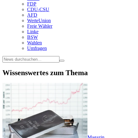
FDP
CDU-CSU
AFD
WerteUnion
Freie Wähler
Linke
BSW
Wahlen
Umfragen
Wissenswertes zum Thema
Magazin