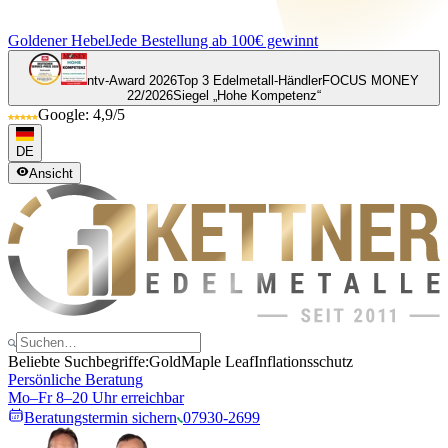
Goldener Hebel
Jede Bestellung ab 100€ gewinnt
ntv-Award 2026
Top 3 Edelmetall-Händler
FOCUS MONEY
22/2026
Siegel „Hohe Kompetenz“
Google: 4,9/5
DE
Ansicht
Beliebte Suchbegriffe:
Gold
Maple Leaf
Inflationsschutz
Persönliche Beratung
Mo–Fr 8–20 Uhr erreichbar
Beratungstermin sichern
07930-2699