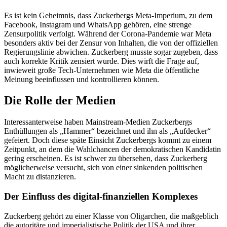
Es ist kein Geheimnis, dass Zuckerbergs Meta-Imperium, zu dem
Facebook, Instagram und WhatsApp gehören, eine strenge
Zensurpolitik verfolgt. Während der Corona-Pandemie war Meta
besonders aktiv bei der Zensur von Inhalten, die von der offiziellen
Regierungslinie abwichen. Zuckerberg musste sogar zugeben, dass
auch korrekte Kritik zensiert wurde. Dies wirft die Frage auf,
inwieweit große Tech-Unternehmen wie Meta die öffentliche
Meinung beeinflussen und kontrollieren können.
Die Rolle der Medien
Interessanterweise haben Mainstream-Medien Zuckerbergs
Enthüllungen als „Hammer“ bezeichnet und ihn als „Aufdecker“
gefeiert. Doch diese späte Einsicht Zuckerbergs kommt zu einem
Zeitpunkt, an dem die Wahlchancen der demokratischen Kandidatin
gering erscheinen. Es ist schwer zu übersehen, dass Zuckerberg
möglicherweise versucht, sich von einer sinkenden politischen
Macht zu distanzieren.
Der Einfluss des digital-finanziellen Komplexes
Zuckerberg gehört zu einer Klasse von Oligarchen, die maßgeblich
die autoritäre und imperialistische Politik der USA und ihrer