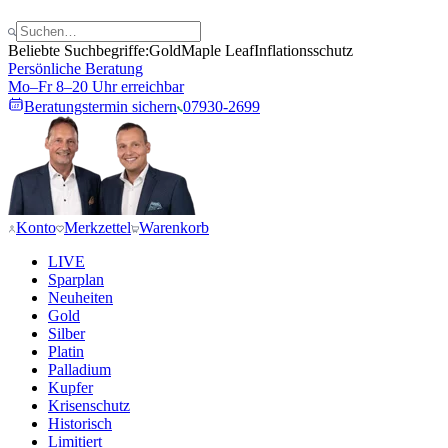
Beliebte Suchbegriffe:
Gold
Maple Leaf
Inflationsschutz
Persönliche Beratung
Mo–Fr 8–20 Uhr erreichbar
Beratungstermin sichern
07930-2699
Konto
Merkzettel
Warenkorb
LIVE
Sparplan
Neuheiten
Gold
Silber
Platin
Palladium
Kupfer
Krisenschutz
Historisch
Limitiert