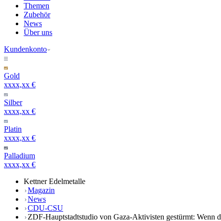
Themen
Zubehör
News
Über uns
Kundenkonto
Gold
xxxx,xx €
Silber
xxxx,xx €
Platin
xxxx,xx €
Palladium
xxxx,xx €
Kettner Edelmetalle
Magazin
News
CDU-CSU
ZDF-Hauptstadtstudio von Gaza-Aktivisten gestürmt: Wenn de