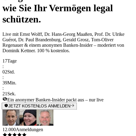
wie Sie Ihr Vermögen legal
schützen.
Live mit
Ernst Wolff, Dr. Hans-Georg Maaßen, Prof. Dr. Ulrike
Guérot, Dr. Paul Brandenburg, Gerald Grosz, Tom-Oliver
Regenauer & einem anonymen Banken-Insider
– moderiert von
Dominik Kettner
.
100 % kostenlos.
17
Tage
:
02
Std.
:
39
Min.
:
21
Sek.
Ein anonymer Banken-Insider packt aus – nur live
JETZT KOSTENLOS ANMELDEN
12.000
Anmeldungen