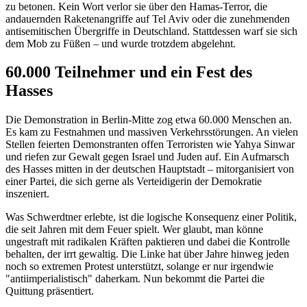
zu betonen. Kein Wort verlor sie über den Hamas-Terror, die
andauernden Raketenangriffe auf Tel Aviv oder die zunehmenden
antisemitischen Übergriffe in Deutschland. Stattdessen warf sie sich
dem Mob zu Füßen – und wurde trotzdem abgelehnt.
60.000 Teilnehmer und ein Fest des
Hasses
Die Demonstration in Berlin-Mitte zog etwa 60.000 Menschen an.
Es kam zu Festnahmen und massiven Verkehrsstörungen. An vielen
Stellen feierten Demonstranten offen Terroristen wie Yahya Sinwar
und riefen zur Gewalt gegen Israel und Juden auf. Ein Aufmarsch
des Hasses mitten in der deutschen Hauptstadt – mitorganisiert von
einer Partei, die sich gerne als Verteidigerin der Demokratie
inszeniert.
Was Schwerdtner erlebte, ist die logische Konsequenz einer Politik,
die seit Jahren mit dem Feuer spielt. Wer glaubt, man könne
ungestraft mit radikalen Kräften paktieren und dabei die Kontrolle
behalten, der irrt gewaltig. Die Linke hat über Jahre hinweg jeden
noch so extremen Protest unterstützt, solange er nur irgendwie
"antiimperialistisch" daherkam. Nun bekommt die Partei die
Quittung präsentiert.