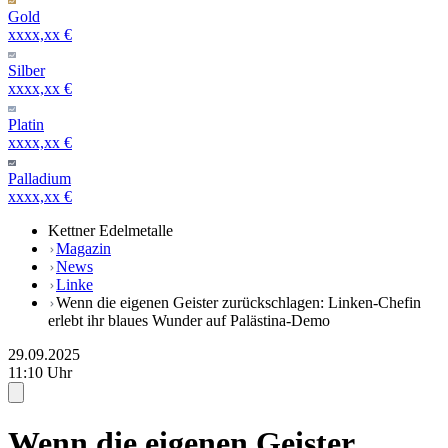
Gold
xxxx,xx €
Silber
xxxx,xx €
Platin
xxxx,xx €
Palladium
xxxx,xx €
Kettner Edelmetalle
Magazin
News
Linke
Wenn die eigenen Geister zurückschlagen: Linken-Chefin
erlebt ihr blaues Wunder auf Palästina-Demo
29.09.2025
11:10 Uhr
Wenn die eigenen Geister