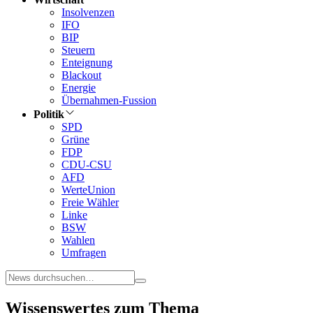
Insolvenzen
IFO
BIP
Steuern
Enteignung
Blackout
Energie
Übernahmen-Fussion
Politik
SPD
Grüne
FDP
CDU-CSU
AFD
WerteUnion
Freie Wähler
Linke
BSW
Wahlen
Umfragen
Wissenswertes zum Thema