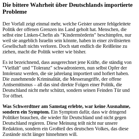
Die bittere Wahrheit über Deutschlands importierte
Probleme
Der Vorfall zeigt einmal mehr, welche Geister unsere fehlgeleitete
Politik der offenen Grenzen ins Land geholt hat. Menschen, die
selbst eine Linken-Chefin als "Kindermörderin" beschimpfen, nur
weil sie angeblich Israelin sein könnte, haben in einer zivilisierten
Gesellschaft nichts verloren. Doch statt endlich die Reißleine zu
ziehen, macht die Politik weiter wie bisher.
Es ist bezeichnend, dass ausgerechnet jene Kräfte, die ständig von
"Vielfalt" und "Toleranz" schwadronieren, nun selbst Opfer der
Intoleranz werden, die sie jahrelang importiert und hofiert haben.
Die zunehmende Kriminalität, die Messerangriffe, der offene
Antisemitismus – all das sind direkte Folgen einer Politik, die
Deutschland nicht mehr schützt, sondern seinen Feinden Tür und
Tor öffnet.
Was Schwerdtner am Samstag erlebte, war keine Ausnahme,
sondern ein Symptom.
Ein Symptom dafür, dass wir dringend
Politiker brauchen, die wieder für Deutschland und nicht gegen
Deutschland regieren. Diese Meinung teilt nicht nur unsere
Redaktion, sondern ein Großteil des deutschen Volkes, das diese
Zustände nicht länger hinnehmen will.