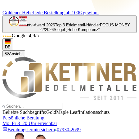
Goldener Hebel
Jede Bestellung ab 100€ gewinnt
ntv-Award 2026
Top 3 Edelmetall-Händler
FOCUS MONEY
22/2026
Siegel „Hohe Kompetenz“
Google: 4,9/5
DE
Ansicht
Beliebte Suchbegriffe:
Gold
Maple Leaf
Inflationsschutz
Persönliche Beratung
Mo–Fr 8–20 Uhr erreichbar
Beratungstermin sichern
07930-2699