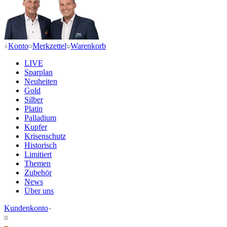
Konto
Merkzettel
Warenkorb
LIVE
Sparplan
Neuheiten
Gold
Silber
Platin
Palladium
Kupfer
Krisenschutz
Historisch
Limitiert
Themen
Zubehör
News
Über uns
Kundenkonto