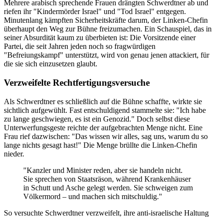
Mehrere arabisch sprechende Frauen drängten Schwerdtner ab und
riefen ihr "Kindermörder Israel" und "Tod Israel" entgegen.
Minutenlang kämpften Sicherheitskräfte darum, der Linken-Chefin
überhaupt den Weg zur Bühne freizumachen. Ein Schauspiel, das in
seiner Absurdität kaum zu überbieten ist: Die Vorsitzende einer
Partei, die seit Jahren jeden noch so fragwürdigen
"Befreiungskampf" unterstützt, wird von genau jenen attackiert, für
die sie sich einzusetzen glaubt.
Verzweifelte Rechtfertigungsversuche
Als Schwerdtner es schließlich auf die Bühne schaffte, wirkte sie
sichtlich aufgewühlt. Fast entschuldigend stammelte sie: "Ich habe
zu lange geschwiegen, es ist ein Genozid." Doch selbst diese
Unterwerfungsgeste reichte der aufgebrachten Menge nicht. Eine
Frau rief dazwischen: "Das wissen wir alles, sag uns, warum du so
lange nichts gesagt hast!" Die Menge brüllte die Linken-Chefin
nieder.
"Kanzler und Minister reden, aber sie handeln nicht.
Sie sprechen von Staatsräson, während Krankenhäuser
in Schutt und Asche gelegt werden. Sie schweigen zum
Völkermord – und machen sich mitschuldig."
So versuchte Schwerdtner verzweifelt, ihre anti-israelische Haltung