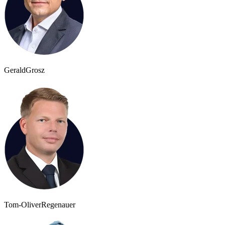
Gerald
Grosz
Tom-Oliver
Regenauer