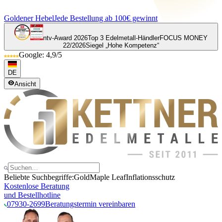
Goldener Hebel
Jede Bestellung ab 100€ gewinnt
ntv-Award 2026
Top 3 Edelmetall-Händler
FOCUS MONEY
22/2026
Siegel „Hohe Kompetenz“
Google: 4,9/5
DE
Ansicht
Beliebte Suchbegriffe:
Gold
Maple Leaf
Inflationsschutz
Kostenlose Beratung
und Bestellhotline
07930-2699
Beratungstermin vereinbaren