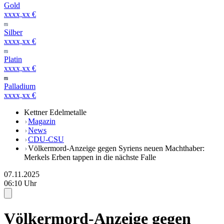
Gold
xxxx,xx €
Silber
xxxx,xx €
Platin
xxxx,xx €
Palladium
xxxx,xx €
Kettner Edelmetalle
Magazin
News
CDU-CSU
Völkermord-Anzeige gegen Syriens neuen Machthaber:
Merkels Erben tappen in die nächste Falle
07.11.2025
06:10 Uhr
Völkermord-Anzeige gegen