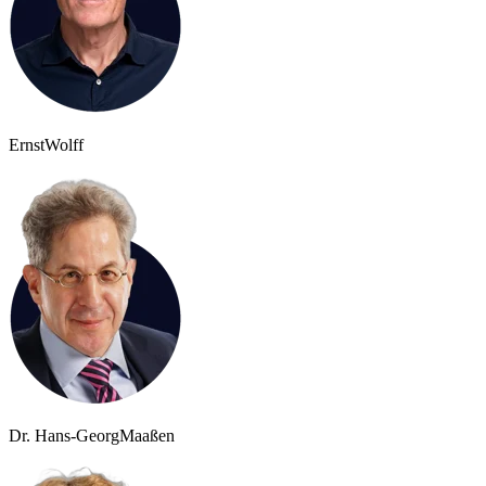
Ernst
Wolff
Dr. Hans-Georg
Maaßen