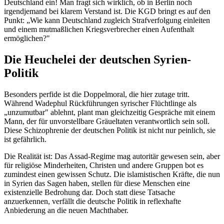
Deutschland ein! Man fragt sich wirklich, ob in Berlin noch
irgendjemand bei klarem Verstand ist. Die KGD bringt es auf den
Punkt: „Wie kann Deutschland zugleich Strafverfolgung einleiten
und einem mutmaßlichen Kriegsverbrecher einen Aufenthalt
ermöglichen?"
Die Heuchelei der deutschen Syrien-
Politik
Besonders perfide ist die Doppelmoral, die hier zutage tritt.
Während Wadephul Rückführungen syrischer Flüchtlinge als
„unzumutbar" ablehnt, plant man gleichzeitig Gespräche mit einem
Mann, der für unvorstellbare Gräueltaten verantwortlich sein soll.
Diese Schizophrenie der deutschen Politik ist nicht nur peinlich, sie
ist gefährlich.
Die Realität ist: Das Assad-Regime mag autoritär gewesen sein, aber
für religiöse Minderheiten, Christen und andere Gruppen bot es
zumindest einen gewissen Schutz. Die islamistischen Kräfte, die nun
in Syrien das Sagen haben, stellen für diese Menschen eine
existenzielle Bedrohung dar. Doch statt diese Tatsache
anzuerkennen, verfällt die deutsche Politik in reflexhafte
Anbiederung an die neuen Machthaber.