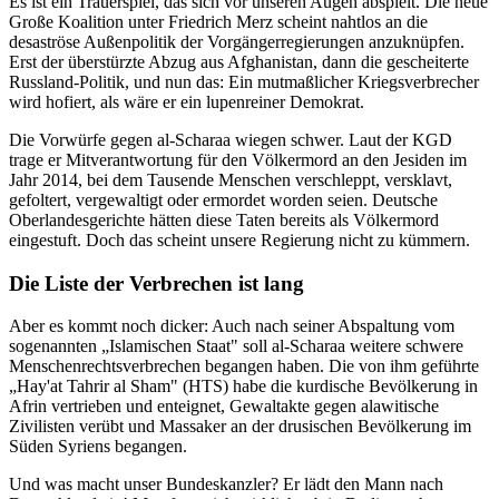
Es ist ein Trauerspiel, das sich vor unseren Augen abspielt. Die neue
Große Koalition unter Friedrich Merz scheint nahtlos an die
desaströse Außenpolitik der Vorgängerregierungen anzuknüpfen.
Erst der überstürzte Abzug aus Afghanistan, dann die gescheiterte
Russland-Politik, und nun das: Ein mutmaßlicher Kriegsverbrecher
wird hofiert, als wäre er ein lupenreiner Demokrat.
Die Vorwürfe gegen al-Scharaa wiegen schwer. Laut der KGD
trage er Mitverantwortung für den Völkermord an den Jesiden im
Jahr 2014, bei dem Tausende Menschen verschleppt, versklavt,
gefoltert, vergewaltigt oder ermordet worden seien. Deutsche
Oberlandesgerichte hätten diese Taten bereits als Völkermord
eingestuft. Doch das scheint unsere Regierung nicht zu kümmern.
Die Liste der Verbrechen ist lang
Aber es kommt noch dicker: Auch nach seiner Abspaltung vom
sogenannten „Islamischen Staat" soll al-Scharaa weitere schwere
Menschenrechtsverbrechen begangen haben. Die von ihm geführte
„Hay'at Tahrir al Sham" (HTS) habe die kurdische Bevölkerung in
Afrin vertrieben und enteignet, Gewaltakte gegen alawitische
Zivilisten verübt und Massaker an der drusischen Bevölkerung im
Süden Syriens begangen.
Und was macht unser Bundeskanzler? Er lädt den Mann nach