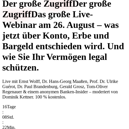
Der große
Zugriff
Der große
Zugriff
Das große Live-
Webinar am 26. August – was
jetzt über Konto, Erbe und
Bargeld entschieden wird. Und
wie Sie Ihr Vermögen legal
schützen.
Live mit
Ernst Wolff, Dr. Hans-Georg Maaßen, Prof. Dr. Ulrike
Guérot, Dr. Paul Brandenburg, Gerald Grosz, Tom-Oliver
Regenauer & einem anonymen Banken-Insider
– moderiert von
Dominik Kettner
.
100 % kostenlos.
16
Tage
:
08
Std.
:
22
Min.