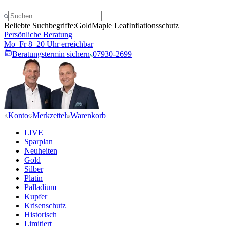
Beliebte Suchbegriffe:
Gold
Maple Leaf
Inflationsschutz
Persönliche Beratung
Mo–Fr 8–20 Uhr erreichbar
Beratungstermin sichern
07930-2699
Konto
Merkzettel
Warenkorb
LIVE
Sparplan
Neuheiten
Gold
Silber
Platin
Palladium
Kupfer
Krisenschutz
Historisch
Limitiert