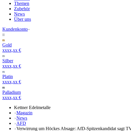
Themen
Zubehör
News
Über uns
Kundenkonto
Gold
xxxx,xx €
Silber
xxxx,xx €
Platin
xxxx,xx €
Palladium
xxxx,xx €
Kettner Edelmetalle
Magazin
News
AFD
Verwirrung um Höckes Absage: AfD-Spitzenkandidat sagt TV-