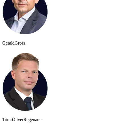
Gerald
Grosz
Tom-Oliver
Regenauer