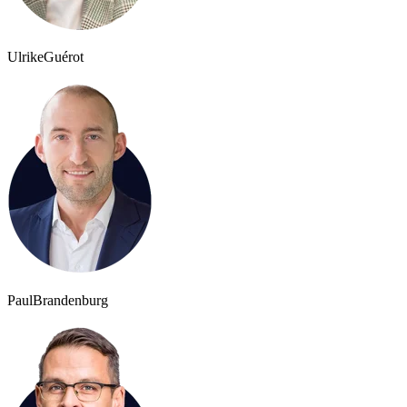
Ulrike
Guérot
Paul
Brandenburg