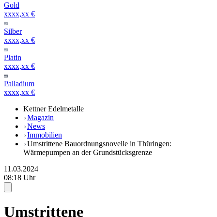
Gold
xxxx,xx €
Silber
xxxx,xx €
Platin
xxxx,xx €
Palladium
xxxx,xx €
Kettner Edelmetalle
Magazin
News
Immobilien
Umstrittene Bauordnungsnovelle in Thüringen:
Wärmepumpen an der Grundstücksgrenze
11.03.2024
08:18 Uhr
Umstrittene