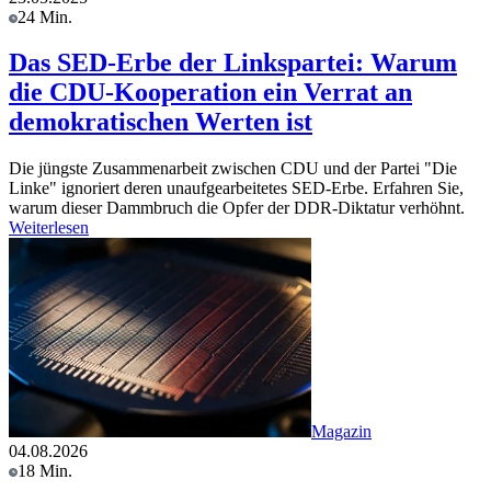
24 Min.
Das SED-Erbe der Linkspartei: Warum
die CDU-Kooperation ein Verrat an
demokratischen Werten ist
Die jüngste Zusammenarbeit zwischen CDU und der Partei "Die
Linke" ignoriert deren unaufgearbeitetes SED-Erbe. Erfahren Sie,
warum dieser Dammbruch die Opfer der DDR-Diktatur verhöhnt.
Weiterlesen
Magazin
04.08.2026
18 Min.