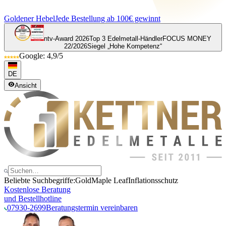
Goldener Hebel
Jede Bestellung ab 100€ gewinnt
ntv-Award 2026
Top 3 Edelmetall-Händler
FOCUS MONEY
22/2026
Siegel „Hohe Kompetenz“
Google: 4,9/5
DE
Ansicht
Beliebte Suchbegriffe:
Gold
Maple Leaf
Inflationsschutz
Kostenlose Beratung
und Bestellhotline
07930-2699
Beratungstermin vereinbaren