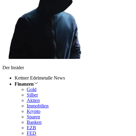
Der Insider
Kettner Edelmetalle News
Finanzen
Gold
Silber
Aktien
Immobilien
Krypto
Sparen
Banken
EZB
FED