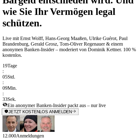
Bargeld entschieden wird. Und
wie Sie Ihr Vermögen legal
schützen.
Live mit
Ernst Wolff, Hans-Georg Maaßen, Ulrike Guérot, Paul
Brandenburg, Gerald Grosz, Tom-Oliver Regenauer & einem
anonymen Banken-Insider
– moderiert von
Dominik Kettner
.
100 %
kostenlos.
19
Tage
:
05
Std.
:
09
Min.
:
33
Sek.
Ein anonymer Banken-Insider packt aus – nur live
JETZT KOSTENLOS ANMELDEN
12.000
Anmeldungen