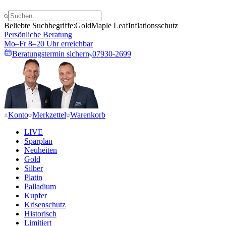
Beliebte Suchbegriffe:
Gold
Maple Leaf
Inflationsschutz
Persönliche Beratung
Mo–Fr 8–20 Uhr erreichbar
Beratungstermin sichern
07930-2699
Konto
Merkzettel
Warenkorb
LIVE
Sparplan
Neuheiten
Gold
Silber
Platin
Palladium
Kupfer
Krisenschutz
Historisch
Limitiert