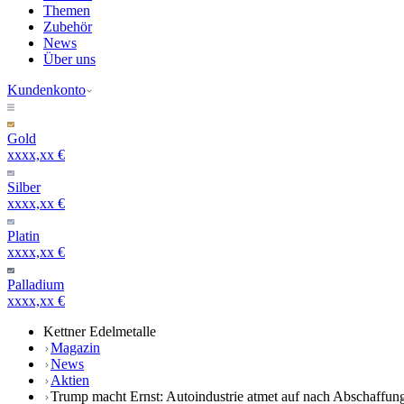
Themen
Zubehör
News
Über uns
Kundenkonto
Gold
xxxx,xx €
Silber
xxxx,xx €
Platin
xxxx,xx €
Palladium
xxxx,xx €
Kettner Edelmetalle
Magazin
News
Aktien
Trump macht Ernst: Autoindustrie atmet auf nach Abschaffun