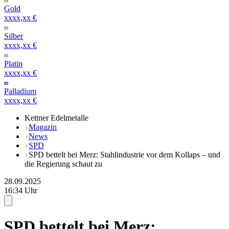
Gold
xxxx,xx €
Silber
xxxx,xx €
Platin
xxxx,xx €
Palladium
xxxx,xx €
Kettner Edelmetalle
Magazin
News
SPD
SPD bettelt bei Merz: Stahlindustrie vor dem Kollaps – und
die Regierung schaut zu
28.09.2025
16:34 Uhr
SPD bettelt bei Merz: