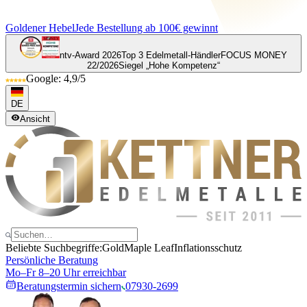
Goldener Hebel
Jede Bestellung ab 100€ gewinnt
ntv-Award 2026
Top 3 Edelmetall-Händler
FOCUS MONEY
22/2026
Siegel „Hohe Kompetenz“
Google: 4,9/5
DE
Ansicht
Beliebte Suchbegriffe:
Gold
Maple Leaf
Inflationsschutz
Persönliche Beratung
Mo–Fr 8–20 Uhr erreichbar
Beratungstermin sichern
07930-2699