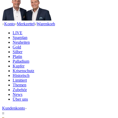
Konto
Merkzettel
Warenkorb
LIVE
Sparplan
Neuheiten
Gold
Silber
Platin
Palladium
Kupfer
Krisenschutz
Historisch
Limitiert
Themen
Zubehör
News
Über uns
Kundenkonto