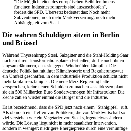
"Die Möglichkeiten des europäischen Beihilferahmens
für einen Industriestrompreis sind auszuschöpfen",
fordert die SPD. Übersetzt bedeutet das: Noch mehr
Subventionen, noch mehr Marktverzerrung, noch mehr
Abhängigkeit vom Staat.
Die wahren Schuldigen sitzen in Berlin
und Brüssel
Während Thyssenkrupp Steel, Salzgitter und die Stahl-Holding-Saar
noch an ihren Transformationsplänen festhalten, dürfte auch ihnen
langsam dämmern, dass sie gegen Windmühlen kämpfen. Die
deutsche Politik hat mit ihrer Klimahysterie und Regulierungswut
ein Umfeld geschaffen, in dem industrielle Produktion schlicht nicht
mehr konkurrenzfähig ist. Die neue Merz-Regierung hatte
versprochen, keine neuen Schulden zu machen – stattdessen plant
sie ein 500 Milliarden Euro Sondervermögen für Infrastruktur. Die
Zeche zahlen wieder einmal die Bürger und die Industrie.
Es ist bezeichnend, dass die SPD jetzt nach einem "Stahlgipfel" ruft.
Als ob noch ein Treffen von Politikern, die von Marktwirtschaft so
viel verstehen wie ein Vegetarier von Steaks, irgendetwas ändern
würde. Die Lösung liegt nicht in mehr staatlicher Intervention,
sondern in weniger: niedrigere Energiepreise durch eine vernünftige