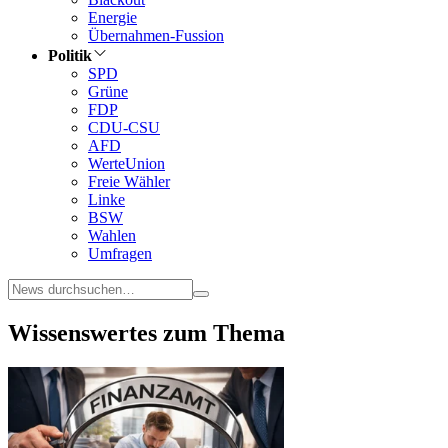
Energie
Übernahmen-Fussion
Politik
SPD
Grüne
FDP
CDU-CSU
AFD
WerteUnion
Freie Wähler
Linke
BSW
Wahlen
Umfragen
Wissenswertes zum Thema