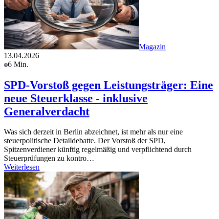
Magazin
13.04.2026
6 Min.
SPD-Vorstoß gegen Leistungsträger: Eine
neue Steuerklasse - inklusive
Generalverdacht
Was sich derzeit in Berlin abzeichnet, ist mehr als nur eine
steuerpolitische Detaildebatte. Der Vorstoß der SPD,
Spitzenverdiener künftig regelmäßig und verpflichtend durch
Steuerprüfungen zu kontro…
Weiterlesen