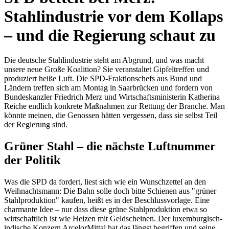
Stahlindustrie vor dem Kollaps
– und die Regierung schaut zu
Die deutsche Stahlindustrie steht am Abgrund, und was macht
unsere neue Große Koalition? Sie veranstaltet Gipfeltreffen und
produziert heiße Luft. Die SPD-Fraktionschefs aus Bund und
Ländern treffen sich am Montag in Saarbrücken und fordern von
Bundeskanzler Friedrich Merz und Wirtschaftsministerin Katherina
Reiche endlich konkrete Maßnahmen zur Rettung der Branche. Man
könnte meinen, die Genossen hätten vergessen, dass sie selbst Teil
der Regierung sind.
Grüner Stahl – die nächste Luftnummer
der Politik
Was die SPD da fordert, liest sich wie ein Wunschzettel an den
Weihnachtsmann: Die Bahn solle doch bitte Schienen aus "grüner
Stahlproduktion" kaufen, heißt es in der Beschlussvorlage. Eine
charmante Idee – nur dass diese grüne Stahlproduktion etwa so
wirtschaftlich ist wie Heizen mit Geldscheinen. Der luxemburgisch-
indische Konzern ArcelorMittal hat das längst begriffen und seine