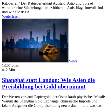
Kilobarren? Der Ratgeber erklärt Aufgeld, Agio und Spread –
warum kleine Stückelungen trotz höherem Aufschlag sinnvoll sind
und wie Sie das A…
Weiterlesen
News
13.07.2026
12 Min.
Shanghai statt London: Wie Asien die
Preisbildung bei Gold übernimmt
Der Westen verkauft Papiergold, der Osten kauft physisches Metall:
Warum die Shanghai Gold Exchange, chinesische Importe und
lokale Aufgelder die Goldpreisbildung neu ordnen -- und was das