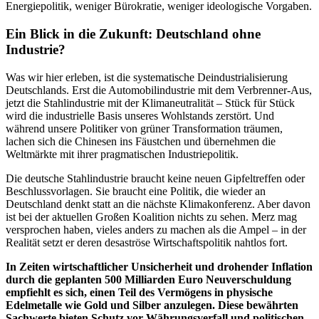
Energiepolitik, weniger Bürokratie, weniger ideologische Vorgaben.
Ein Blick in die Zukunft: Deutschland ohne
Industrie?
Was wir hier erleben, ist die systematische Deindustrialisierung
Deutschlands. Erst die Automobilindustrie mit dem Verbrenner-Aus,
jetzt die Stahlindustrie mit der Klimaneutralität – Stück für Stück
wird die industrielle Basis unseres Wohlstands zerstört. Und
während unsere Politiker von grüner Transformation träumen,
lachen sich die Chinesen ins Fäustchen und übernehmen die
Weltmärkte mit ihrer pragmatischen Industriepolitik.
Die deutsche Stahlindustrie braucht keine neuen Gipfeltreffen oder
Beschlussvorlagen. Sie braucht eine Politik, die wieder an
Deutschland denkt statt an die nächste Klimakonferenz. Aber davon
ist bei der aktuellen Großen Koalition nichts zu sehen. Merz mag
versprochen haben, vieles anders zu machen als die Ampel – in der
Realität setzt er deren desaströse Wirtschaftspolitik nahtlos fort.
In Zeiten wirtschaftlicher Unsicherheit und drohender Inflation
durch die geplanten 500 Milliarden Euro Neuverschuldung
empfiehlt es sich, einen Teil des Vermögens in physische
Edelmetalle wie Gold und Silber anzulegen. Diese bewährten
Sachwerte bieten Schutz vor Währungsverfall und politischen