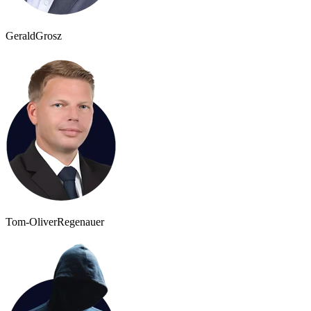
Gerald
Grosz
Tom-Oliver
Regenauer