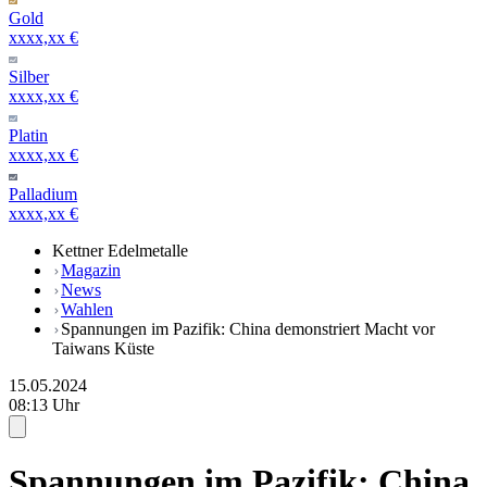
Gold
xxxx,xx €
Silber
xxxx,xx €
Platin
xxxx,xx €
Palladium
xxxx,xx €
Kettner Edelmetalle
Magazin
News
Wahlen
Spannungen im Pazifik: China demonstriert Macht vor
Taiwans Küste
15.05.2024
08:13 Uhr
Spannungen im Pazifik: China