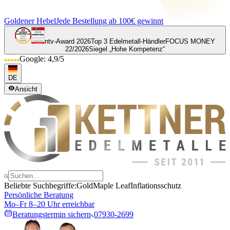
Goldener Hebel
Jede Bestellung ab 100€ gewinnt
ntv-Award 2026
Top 3 Edelmetall-Händler
FOCUS MONEY
22/2026
Siegel „Hohe Kompetenz“
Google: 4,9/5
DE
Ansicht
Beliebte Suchbegriffe:
Gold
Maple Leaf
Inflationsschutz
Persönliche Beratung
Mo–Fr 8–20 Uhr erreichbar
Beratungstermin sichern
07930-2699