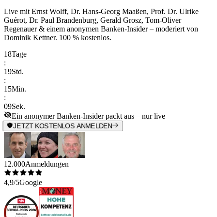
Live mit
Ernst Wolff, Dr. Hans-Georg Maaßen, Prof. Dr. Ulrike
Guérot, Dr. Paul Brandenburg, Gerald Grosz, Tom-Oliver
Regenauer & einem anonymen Banken-Insider
– moderiert von
Dominik Kettner
.
100 % kostenlos.
18
Tage
:
19
Std.
:
15
Min.
:
09
Sek.
Ein anonymer Banken-Insider packt aus – nur live
JETZT KOSTENLOS ANMELDEN
12.000
Anmeldungen
4,9/5
Google