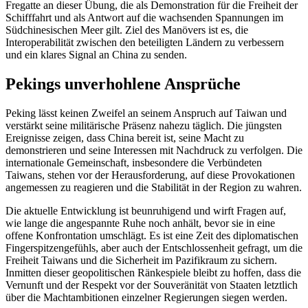
Fregatte an dieser Übung, die als Demonstration für die Freiheit der
Schifffahrt und als Antwort auf die wachsenden Spannungen im
Südchinesischen Meer gilt. Ziel des Manövers ist es, die
Interoperabilität zwischen den beteiligten Ländern zu verbessern
und ein klares Signal an China zu senden.
Pekings unverhohlene Ansprüche
Peking lässt keinen Zweifel an seinem Anspruch auf Taiwan und
verstärkt seine militärische Präsenz nahezu täglich. Die jüngsten
Ereignisse zeigen, dass China bereit ist, seine Macht zu
demonstrieren und seine Interessen mit Nachdruck zu verfolgen. Die
internationale Gemeinschaft, insbesondere die Verbündeten
Taiwans, stehen vor der Herausforderung, auf diese Provokationen
angemessen zu reagieren und die Stabilität in der Region zu wahren.
Die aktuelle Entwicklung ist beunruhigend und wirft Fragen auf,
wie lange die angespannte Ruhe noch anhält, bevor sie in eine
offene Konfrontation umschlägt. Es ist eine Zeit des diplomatischen
Fingerspitzengefühls, aber auch der Entschlossenheit gefragt, um die
Freiheit Taiwans und die Sicherheit im Pazifikraum zu sichern.
Inmitten dieser geopolitischen Ränkespiele bleibt zu hoffen, dass die
Vernunft und der Respekt vor der Souveränität von Staaten letztlich
über die Machtambitionen einzelner Regierungen siegen werden.