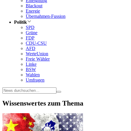
Enteignung
Blackout
Energie
Übernahmen-Fussion
Politik
SPD
Grüne
FDP
CDU-CSU
AFD
WerteUnion
Freie Wähler
Linke
BSW
Wahlen
Umfragen
Wissenswertes zum Thema