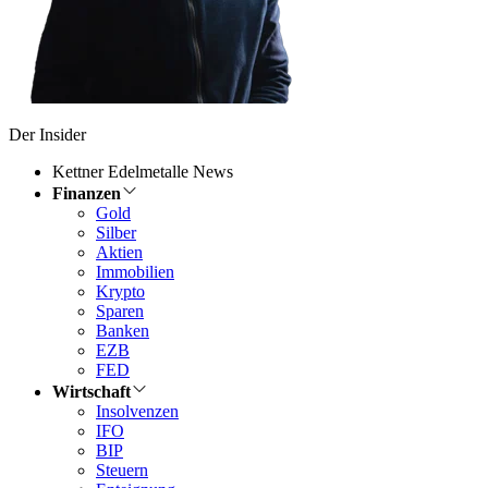
Der Insider
Kettner Edelmetalle News
Finanzen
Gold
Silber
Aktien
Immobilien
Krypto
Sparen
Banken
EZB
FED
Wirtschaft
Insolvenzen
IFO
BIP
Steuern