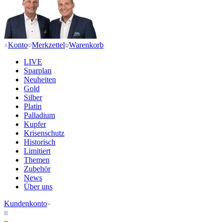
Konto
Merkzettel
Warenkorb
LIVE
Sparplan
Neuheiten
Gold
Silber
Platin
Palladium
Kupfer
Krisenschutz
Historisch
Limitiert
Themen
Zubehör
News
Über uns
Kundenkonto