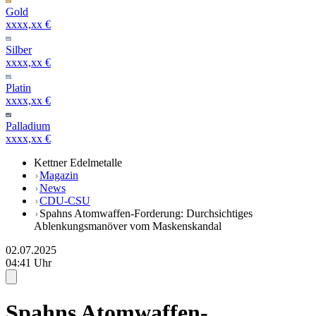
Gold
xxxx,xx €
Silber
xxxx,xx €
Platin
xxxx,xx €
Palladium
xxxx,xx €
Kettner Edelmetalle
Magazin
News
CDU-CSU
Spahns Atomwaffen-Forderung: Durchsichtiges
Ablenkungsmanöver vom Maskenskandal
02.07.2025
04:41 Uhr
Spahns Atomwaffen-