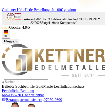
Goldener Hebel
Jede Bestellung ab 100€ gewinnt
ntv-Award 2026
Top 3 Edelmetall-Händler
FOCUS MONEY
22/2026
Siegel „Hohe Kompetenz“
Google: 4,9/5
DE
Ansicht
Beliebte Suchbegriffe:
Gold
Maple Leaf
Inflationsschutz
Persönliche Beratung
Mo–Fr 8–20 Uhr erreichbar
Beratungstermin sichern
07930-2699