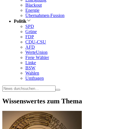
Blackout
Energie
Übernahmen-Fussion
Politik
SPD
Grüne
FDP
CDU-CSU
AFD
WerteUnion
Freie Wähler
Linke
BSW
Wahlen
Umfragen
Wissenswertes zum Thema