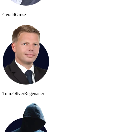
Gerald
Grosz
Tom-Oliver
Regenauer