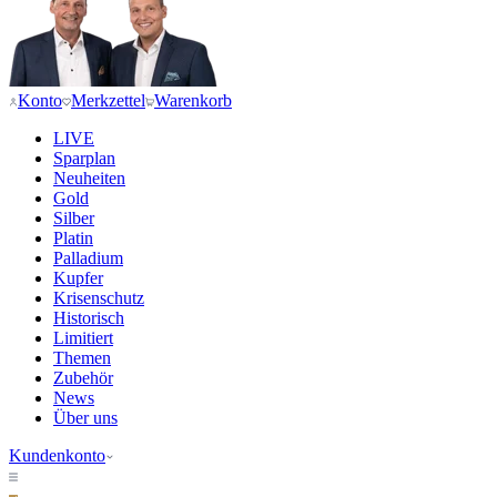
Konto
Merkzettel
Warenkorb
LIVE
Sparplan
Neuheiten
Gold
Silber
Platin
Palladium
Kupfer
Krisenschutz
Historisch
Limitiert
Themen
Zubehör
News
Über uns
Kundenkonto