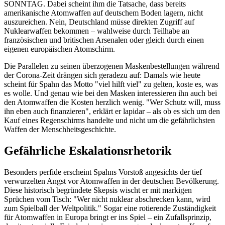
SONNTAG. Dabei scheint ihm die Tatsache, dass bereits
amerikanische Atomwaffen auf deutschem Boden lagern, nicht
auszureichen. Nein, Deutschland müsse direkten Zugriff auf
Nuklearwaffen bekommen – wahlweise durch Teilhabe an
französischen und britischen Arsenalen oder gleich durch einen
eigenen europäischen Atomschirm.
Die Parallelen zu seinen überzogenen Maskenbestellungen während
der Corona-Zeit drängen sich geradezu auf: Damals wie heute
scheint für Spahn das Motto "viel hilft viel" zu gelten, koste es, was
es wolle. Und genau wie bei den Masken interessieren ihn auch bei
den Atomwaffen die Kosten herzlich wenig. "Wer Schutz will, muss
ihn eben auch finanzieren", erklärt er lapidar – als ob es sich um den
Kauf eines Regenschirms handelte und nicht um die gefährlichsten
Waffen der Menschheitsgeschichte.
Gefährliche Eskalationsrhetorik
Besonders perfide erscheint Spahns Vorstoß angesichts der tief
verwurzelten Angst vor Atomwaffen in der deutschen Bevölkerung.
Diese historisch begründete Skepsis wischt er mit markigen
Sprüchen vom Tisch: "Wer nicht nuklear abschrecken kann, wird
zum Spielball der Weltpolitik." Sogar eine rotierende Zuständigkeit
für Atomwaffen in Europa bringt er ins Spiel – ein Zufallsprinzip,