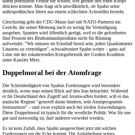
damit potenzielle Feinde nie wissen, wer gerade den roten Knopf
drücken könnte. Man fragt sich unwillkürlich, ob Spahn seine
außenpolitischen Ideen aus einem schlechten Actionfilm bezieht.
Gleichzeitig geht der CDU-Mann hart mit NATO-Partnern ins
Gericht, die seiner Meinung nach zu wenig für Verteidigung
ausgeben. Spanien wird öffentlich gerügt, weil es die geforderten
fünf Prozent des Bruttoinlandsprodukts nicht für Rüstung
aufwendet. "Wir müssen im Ernstfall bereit sein, jeden Quadratmeter
Litauens zu verteidigen", schwadroniert Spahn weiter – ganz auf
Linie mit der eskalierenden Kriegsrhetorik der Großen Koalition
unter Kanzler Merz.
Doppelmoral bei der Atomfrage
Die Scheinheiligkeit von Spahns Forderungen wird besonders
deutlich, wenn man seinen Blick auf den Iran betrachtet. Während
er für Deutschland den Zugriff auf Atomwaffen fordert, will er das
iranische Regime "generell daran hindern, sein Atomprogramm
fortzusetzen" – und zwar explizit auch bei zivilen Anwendungen.
Diese Doppelmoral ist typisch für die westliche Politik: Was für uns
gut und notwendig ist, darf anderen verwehrt werden.
Es ist kein Zufall, dass Spahn ausgerechnet jetzt mit solchen
Forderungen um die Ecke kommt. Die Aufarbeitung seines