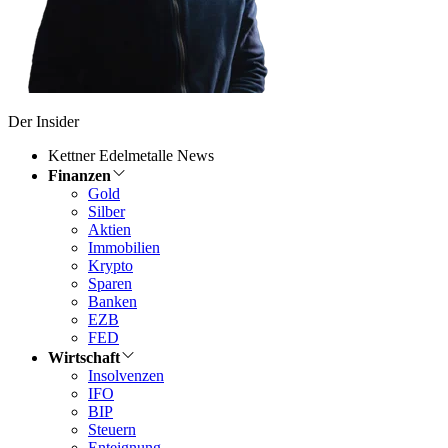
Der Insider
Kettner Edelmetalle News
Finanzen
Gold
Silber
Aktien
Immobilien
Krypto
Sparen
Banken
EZB
FED
Wirtschaft
Insolvenzen
IFO
BIP
Steuern
Enteignung