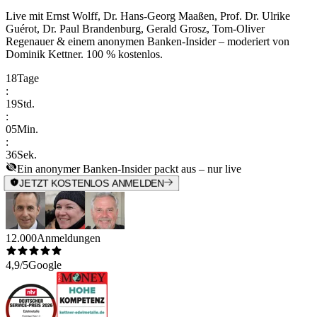
Live mit
Ernst Wolff, Dr. Hans-Georg Maaßen, Prof. Dr. Ulrike
Guérot, Dr. Paul Brandenburg, Gerald Grosz, Tom-Oliver
Regenauer & einem anonymen Banken-Insider
– moderiert von
Dominik Kettner
.
100 % kostenlos.
18
Tage
:
19
Std.
:
05
Min.
:
36
Sek.
Ein anonymer Banken-Insider packt aus – nur live
JETZT KOSTENLOS ANMELDEN
12.000
Anmeldungen
4,9/5
Google