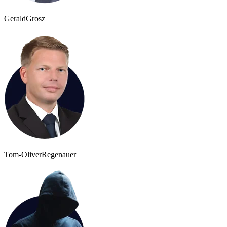
Gerald
Grosz
Tom-Oliver
Regenauer