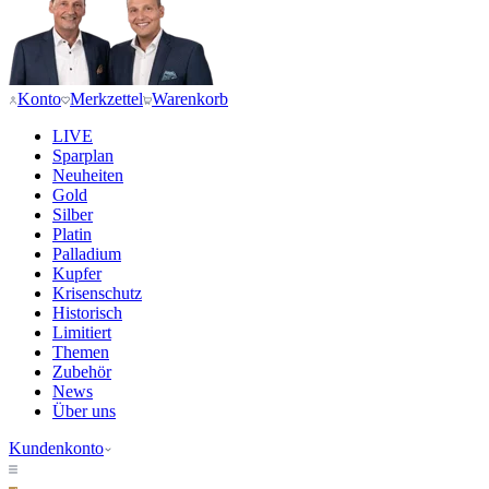
Konto
Merkzettel
Warenkorb
LIVE
Sparplan
Neuheiten
Gold
Silber
Platin
Palladium
Kupfer
Krisenschutz
Historisch
Limitiert
Themen
Zubehör
News
Über uns
Kundenkonto