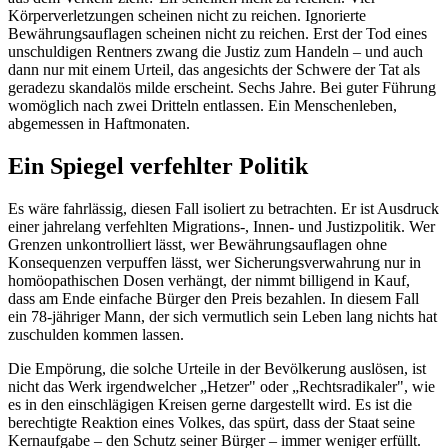
Körperverletzungen scheinen nicht zu reichen. Ignorierte
Bewährungsauflagen scheinen nicht zu reichen. Erst der Tod eines
unschuldigen Rentners zwang die Justiz zum Handeln – und auch
dann nur mit einem Urteil, das angesichts der Schwere der Tat als
geradezu skandalös milde erscheint. Sechs Jahre. Bei guter Führung
womöglich nach zwei Dritteln entlassen. Ein Menschenleben,
abgemessen in Haftmonaten.
Ein Spiegel verfehlter Politik
Es wäre fahrlässig, diesen Fall isoliert zu betrachten. Er ist Ausdruck
einer jahrelang verfehlten Migrations-, Innen- und Justizpolitik. Wer
Grenzen unkontrolliert lässt, wer Bewährungsauflagen ohne
Konsequenzen verpuffen lässt, wer Sicherungsverwahrung nur in
homöopathischen Dosen verhängt, der nimmt billigend in Kauf,
dass am Ende einfache Bürger den Preis bezahlen. In diesem Fall
ein 78-jähriger Mann, der sich vermutlich sein Leben lang nichts hat
zuschulden kommen lassen.
Die Empörung, die solche Urteile in der Bevölkerung auslösen, ist
nicht das Werk irgendwelcher „Hetzer" oder „Rechtsradikaler", wie
es in den einschlägigen Kreisen gerne dargestellt wird. Es ist die
berechtigte Reaktion eines Volkes, das spürt, dass der Staat seine
Kernaufgabe – den Schutz seiner Bürger – immer weniger erfüllt.