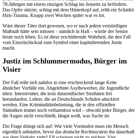
78-Jährigen mit einem einzigen Schlag ins Jenseits zu befördern.
Das Opfer stürzte, schlug mit dem Hinterkopf auf, erlitt ein Schädel-
Hirn-Trauma. Knapp zwei Wochen später war es tot.
Wäre dieser Täter dort gewesen, wo er nach jedem vernünftigen
Maßstab hätte sein müssen – nämlich in Haft – würde der Senior
heute noch leben. Es ist diese erschütternde Wahrheit, die den Fall
vom Einzelschicksal zum Symbol einer kapitulierenden Justiz
macht.
Justiz im Schlummermodus, Bürger im
Visier
Der Fall reiht sich nahtlos in eine erschreckend lange Kette
ähnlicher Vorfälle ein. Abgelehnte Asylbewerber, die Jugendliche
töten. Intensivtäter, die trotz dutzendfacher Straftaten frei
herumlaufen. Lehrer, die an Deutschlands Schulen attackiert
werden. Eine Kriminalitätsbelastung, die in den offiziellen
Statistiken immer noch verharmlost wird – obwohl jeder Bürger, der
die Augen nicht verschließt, längst weiß, was Sache ist.
Die Frage drängt sich auf: Wie viele Vorstrafen muss ein Mensch
eigentlich anhäufen, bevor das deutsche Rechtssystem ihn dauerhaft
aus dem Verkehr zieht? Elf scheinen nicht zu reichen. Vier