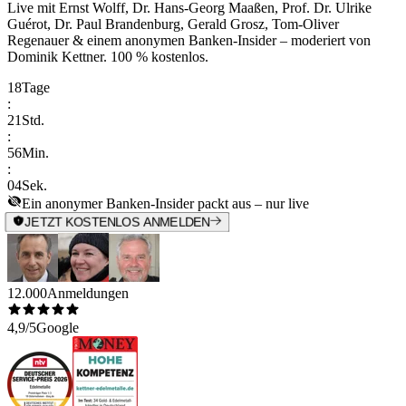
Live mit
Ernst Wolff, Dr. Hans-Georg Maaßen, Prof. Dr. Ulrike
Guérot, Dr. Paul Brandenburg, Gerald Grosz, Tom-Oliver
Regenauer & einem anonymen Banken-Insider
– moderiert von
Dominik Kettner
.
100 % kostenlos.
18
Tage
:
21
Std.
:
56
Min.
:
04
Sek.
Ein anonymer Banken-Insider packt aus – nur live
JETZT KOSTENLOS ANMELDEN
12.000
Anmeldungen
4,9/5
Google