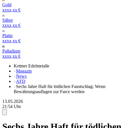
Gold
xxxx,xx €
Silber
xxxx,xx €
Platin
xxxx,xx €
Palladium
xxxx,xx €
Kettner Edelmetalle
Magazin
News
AFD
Sechs Jahre Haft für tödlichen Faustschlag: Wenn
Bewährungsauflagen zur Farce werden
13.05.2026
21:54 Uhr
Sechs Jahre Haft für tödlichen