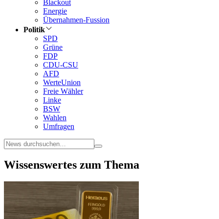
Blackout
Energie
Übernahmen-Fussion
Politik
SPD
Grüne
FDP
CDU-CSU
AFD
WerteUnion
Freie Wähler
Linke
BSW
Wahlen
Umfragen
Wissenswertes zum Thema