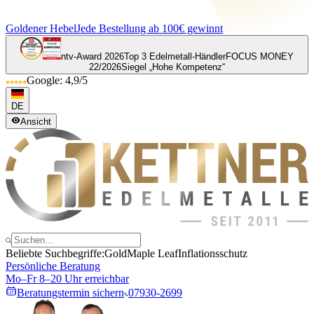
Goldener Hebel
Jede Bestellung ab 100€ gewinnt
ntv-Award 2026
Top 3 Edelmetall-Händler
FOCUS MONEY
22/2026
Siegel „Hohe Kompetenz“
Google: 4,9/5
DE
Ansicht
Beliebte Suchbegriffe:
Gold
Maple Leaf
Inflationsschutz
Persönliche Beratung
Mo–Fr 8–20 Uhr erreichbar
Beratungstermin sichern
07930-2699