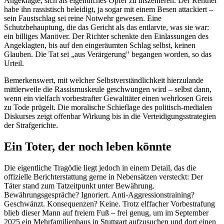
Angeklagte, sich als eigentliches Opfer zu inszenieren. Der Rentner
habe ihn rassistisch beleidigt, ja sogar mit einem Besen attackiert –
sein Faustschlag sei reine Notwehr gewesen. Eine
Schutzbehauptung, die das Gericht als das entlarvte, was sie war:
ein billiges Manöver. Der Richter schenkte den Einlassungen des
Angeklagten, bis auf den eingeräumten Schlag selbst, keinen
Glauben. Die Tat sei „aus Verärgerung" begangen worden, so das
Urteil.
Bemerkenswert, mit welcher Selbstverständlichkeit hierzulande
mittlerweile die Rassismuskeule geschwungen wird – selbst dann,
wenn ein vielfach vorbestrafter Gewalttäter einen wehrlosen Greis
zu Tode prügelt. Die moralische Schieflage des politisch-medialen
Diskurses zeigt offenbar Wirkung bis in die Verteidigungsstrategien
der Strafgerichte.
Ein Toter, der noch leben könnte
Die eigentliche Tragödie liegt jedoch in einem Detail, das die
offizielle Berichterstattung gerne in Nebensätzen versteckt: Der
Täter stand zum Tatzeitpunkt unter Bewährung.
Bewährungsgespräche? Ignoriert. Anti-Aggressionstraining?
Geschwänzt. Konsequenzen? Keine. Trotz elffacher Vorbestrafung
blieb dieser Mann auf freiem Fuß – frei genug, um im September
2025 ein Mehrfamilienhaus in Stuttgart aufzusuchen und dort einen