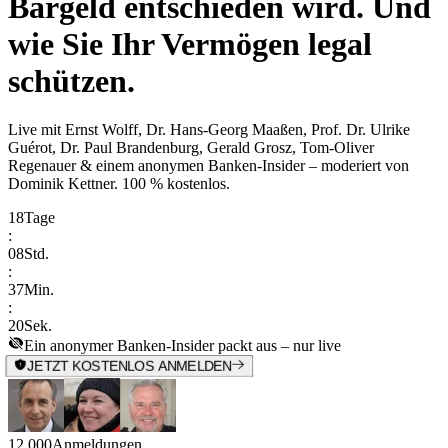
Bargeld entschieden wird. Und
wie Sie Ihr Vermögen legal
schützen.
Live mit
Ernst Wolff, Dr. Hans-Georg Maaßen, Prof. Dr. Ulrike
Guérot, Dr. Paul Brandenburg, Gerald Grosz, Tom-Oliver
Regenauer & einem anonymen Banken-Insider
– moderiert von
Dominik Kettner
.
100 % kostenlos.
18
Tage
:
08
Std.
:
37
Min.
:
20
Sek.
Ein anonymer Banken-Insider packt aus – nur live
JETZT KOSTENLOS ANMELDEN
12.000
Anmeldungen