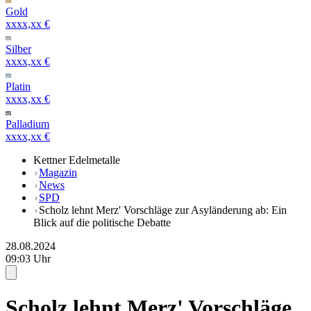
Gold
xxxx,xx €
Silber
xxxx,xx €
Platin
xxxx,xx €
Palladium
xxxx,xx €
Kettner Edelmetalle
Magazin
News
SPD
Scholz lehnt Merz' Vorschläge zur Asyländerung ab: Ein
Blick auf die politische Debatte
28.08.2024
09:03 Uhr
Scholz lehnt Merz' Vorschläge