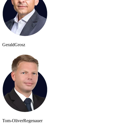
Gerald
Grosz
Tom-Oliver
Regenauer