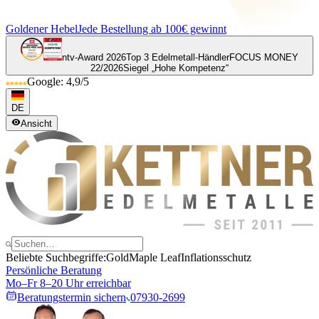
Goldener Hebel
Jede Bestellung ab 100€ gewinnt
ntv-Award 2026
Top 3 Edelmetall-Händler
FOCUS MONEY
22/2026
Siegel „Hohe Kompetenz“
Google: 4,9/5
DE
Ansicht
Beliebte Suchbegriffe:
Gold
Maple Leaf
Inflationsschutz
Persönliche Beratung
Mo–Fr 8–20 Uhr erreichbar
Beratungstermin sichern
07930-2699