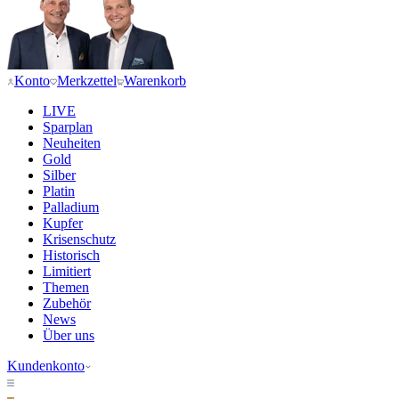
Konto
Merkzettel
Warenkorb
LIVE
Sparplan
Neuheiten
Gold
Silber
Platin
Palladium
Kupfer
Krisenschutz
Historisch
Limitiert
Themen
Zubehör
News
Über uns
Kundenkonto