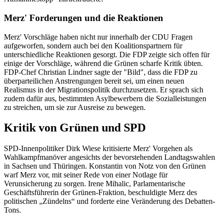
Merz' Forderungen und die Reaktionen
Merz' Vorschläge haben nicht nur innerhalb der CDU Fragen
aufgeworfen, sondern auch bei den Koalitionspartnern für
unterschiedliche Reaktionen gesorgt. Die FDP zeigte sich offen für
einige der Vorschläge, während die Grünen scharfe Kritik übten.
FDP-Chef Christian Lindner sagte der "Bild", dass die FDP zu
überparteilichen Anstrengungen bereit sei, um einen neuen
Realismus in der Migrationspolitik durchzusetzen. Er sprach sich
zudem dafür aus, bestimmten Asylbewerbern die Sozialleistungen
zu streichen, um sie zur Ausreise zu bewegen.
Kritik von Grünen und SPD
SPD-Innenpolitiker Dirk Wiese kritisierte Merz' Vorgehen als
Wahlkampfmanöver angesichts der bevorstehenden Landtagswahlen
in Sachsen und Thüringen. Konstantin von Notz von den Grünen
warf Merz vor, mit seiner Rede von einer Notlage für
Verunsicherung zu sorgen. Irene Mihalic, Parlamentarische
Geschäftsführerin der Grünen-Fraktion, beschuldigte Merz des
politischen „Zündelns“ und forderte eine Veränderung des Debatten-
Tons.