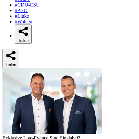
#CDU-CSU
#AFD
#Linke
#Wahlen
Teilen
Teilen
Exklusive Live-Events: Sind Sie dabei?