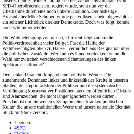
unseres Landes. Eine Stadt, die seit der Wende ausschließlich von
SPD-Oberbürgermeistern regiert wurde, steht nun vor der
Übernahme durch eine noch linkere Koalition. Der bisherige
Amtsinhaber Mike Schubert wurde per Volksentscheid abgewählt -
ein seltener Lichtblick direkter Demokratie. Doch was folgt, könnte
noch schlimmer werden.
Die Wahlbeteiligung von nur 55,5 Prozent zeigt zudem die
Politikverdrossenheit vieler Bürger. Fast die Hälfte der
Wahlberechtigten blieb zu Hause - vermutlich aus Resignation über
die politischen Zustände. Wer kann es ihnen verdenken, wenn die
Wahl nur zwischen verschiedenen Schattierungen des linken
Spektrums stattfindet?
Deutschland braucht dringend eine politische Wende. Die
zunehmende Dominanz linker und linksradikaler Kräfte in unseren
Städten, der Import ortsfremder Politiker und die systematische
Verdrängung konservativer Positionen aus dem öffentlichen Diskurs
sind Alarmzeichen, die nicht länger ignoriert werden dürfen.
Potsdam ist nur ein weiteres Symptom einer kranken politischen
Kultur, die unsere traditionellen Werte und unsere nationale Identität
Stück für Stück zerstört.
Themen:
#SPD
#Grüne