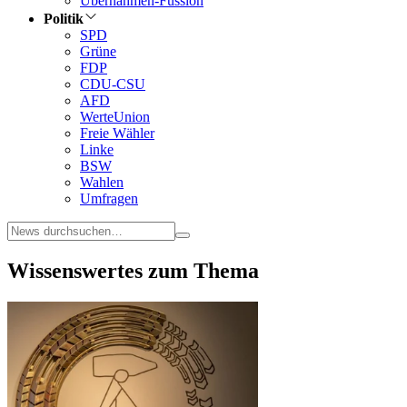
Übernahmen-Fussion
Politik
SPD
Grüne
FDP
CDU-CSU
AFD
WerteUnion
Freie Wähler
Linke
BSW
Wahlen
Umfragen
Wissenswertes zum Thema