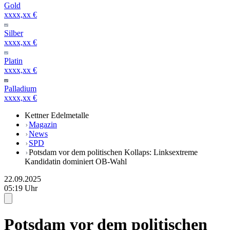
Gold
xxxx,xx €
Silber
xxxx,xx €
Platin
xxxx,xx €
Palladium
xxxx,xx €
Kettner Edelmetalle
Magazin
News
SPD
Potsdam vor dem politischen Kollaps: Linksextreme
Kandidatin dominiert OB-Wahl
22.09.2025
05:19 Uhr
Potsdam vor dem politischen