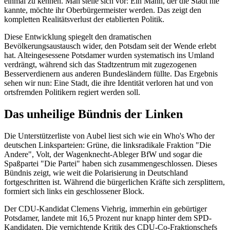
einmal zu kennen. Man stelle sich vor: Ein Mann, der die Stadt nie
kannte, möchte ihr Oberbürgermeister werden. Das zeigt den
kompletten Realitätsverlust der etablierten Politik.
Diese Entwicklung spiegelt den dramatischen
Bevölkerungsaustausch wider, den Potsdam seit der Wende erlebt
hat. Alteingesessene Potsdamer wurden systematisch ins Umland
verdrängt, während sich das Stadtzentrum mit zugezogenen
Besserverdienern aus anderen Bundesländern füllte. Das Ergebnis
sehen wir nun: Eine Stadt, die ihre Identität verloren hat und von
ortsfremden Politikern regiert werden soll.
Das unheilige Bündnis der Linken
Die Unterstützerliste von Aubel liest sich wie ein Who's Who der
deutschen Linksparteien: Grüne, die linksradikale Fraktion "Die
Andere", Volt, der Wagenknecht-Ableger BfW und sogar die
Spaßpartei "Die Partei" haben sich zusammengeschlossen. Dieses
Bündnis zeigt, wie weit die Polarisierung in Deutschland
fortgeschritten ist. Während die bürgerlichen Kräfte sich zersplittern,
formiert sich links ein geschlossener Block.
Der CDU-Kandidat Clemens Viehrig, immerhin ein gebürtiger
Potsdamer, landete mit 16,5 Prozent nur knapp hinter dem SPD-
Kandidaten. Die vernichtende Kritik des CDU-Co-Fraktionschefs