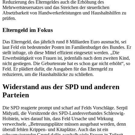
Reduzierung des Elterngeldes auch die Erhöhung des
Mehrwertsteuersatzes und das Streichen der steuerlichen
Absetzbarkeit von Handwerkerleistungen und Haushaltshilfen zu
prüfen.
Elterngeld im Fokus
Das Elterngeld, das jährlich rund 8 Milliarden Euro ausmacht, sei
laut Feld ein bedeutender Posten im Familienbudget des Bundes. Er
stellt infrage, ob diese Mittel effizient eingesetzt werden. „Die
Erwerbstätigkeit von Frauen ist, jedenfalls nach dem zweiten Kind,
nicht gestiegen. Die Geburtenrate hat es schon gar nicht erhöht“, so
Feld. Er plädiert dafür, die Ausgaben für das Elterngeld zu
reduzieren, um die Haushaltslücke zu schließen.
Widerstand aus der SPD und anderen
Parteien
Die SPD reagierte prompt und scharf auf Felds Vorschläge. Serpil
Midyatli, die Vorsitzende des SPD-Landesverbandes Schleswig-
Holstein, wies darauf hin, dass Feld Ursache und Wirkung
verwechsele. „Betreuungsplätze müssen ausgebaut werden, denn
überall fehlen Krippen- und Kitaplätze. Auch das ist ein
schwerwiegender Grund dafür, weshalb viele Frauen in Teilzeit