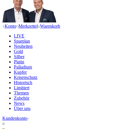
Konto
Merkzettel
Warenkorb
LIVE
Sparplan
Neuheiten
Gold
Silber
Platin
Palladium
Kupfer
Krisenschutz
Historisch
Limitiert
Themen
Zubehör
News
Über uns
Kundenkonto