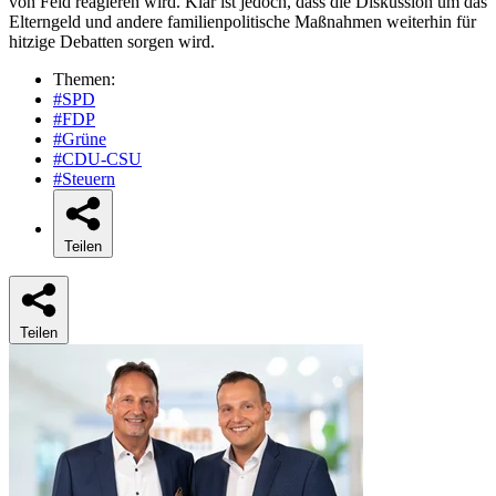
von Feld reagieren wird. Klar ist jedoch, dass die Diskussion um das
Elterngeld und andere familienpolitische Maßnahmen weiterhin für
hitzige Debatten sorgen wird.
Themen:
#SPD
#FDP
#Grüne
#CDU-CSU
#Steuern
Teilen
Teilen