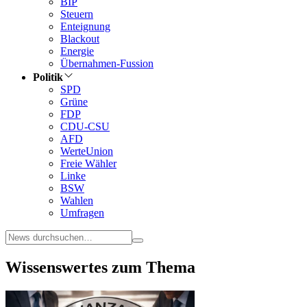
BIP
Steuern
Enteignung
Blackout
Energie
Übernahmen-Fussion
Politik
SPD
Grüne
FDP
CDU-CSU
AFD
WerteUnion
Freie Wähler
Linke
BSW
Wahlen
Umfragen
Wissenswertes zum Thema