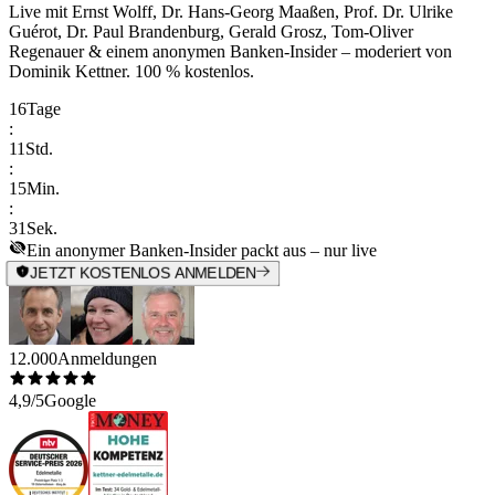
Live mit
Ernst Wolff, Dr. Hans-Georg Maaßen, Prof. Dr. Ulrike
Guérot, Dr. Paul Brandenburg, Gerald Grosz, Tom-Oliver
Regenauer & einem anonymen Banken-Insider
– moderiert von
Dominik Kettner
.
100 % kostenlos.
16
Tage
:
11
Std.
:
15
Min.
:
31
Sek.
Ein anonymer Banken-Insider packt aus – nur live
JETZT KOSTENLOS ANMELDEN
12.000
Anmeldungen
4,9/5
Google