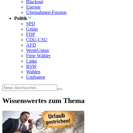
Blackout
Energie
Übernahmen-Fussion
Politik
SPD
Grüne
FDP
CDU-CSU
AFD
WerteUnion
Freie Wähler
Linke
BSW
Wahlen
Umfragen
Wissenswertes zum Thema