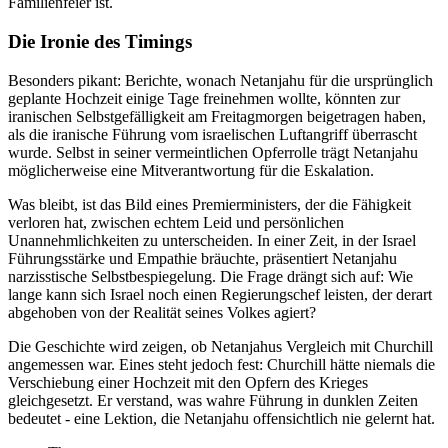
Familienfeier ist.
Die Ironie des Timings
Besonders pikant: Berichte, wonach Netanjahu für die ursprünglich
geplante Hochzeit einige Tage freinehmen wollte, könnten zur
iranischen Selbstgefälligkeit am Freitagmorgen beigetragen haben,
als die iranische Führung vom israelischen Luftangriff überrascht
wurde. Selbst in seiner vermeintlichen Opferrolle trägt Netanjahu
möglicherweise eine Mitverantwortung für die Eskalation.
Was bleibt, ist das Bild eines Premierministers, der die Fähigkeit
verloren hat, zwischen echtem Leid und persönlichen
Unannehmlichkeiten zu unterscheiden. In einer Zeit, in der Israel
Führungsstärke und Empathie bräuchte, präsentiert Netanjahu
narzisstische Selbstbespiegelung. Die Frage drängt sich auf: Wie
lange kann sich Israel noch einen Regierungschef leisten, der derart
abgehoben von der Realität seines Volkes agiert?
Die Geschichte wird zeigen, ob Netanjahus Vergleich mit Churchill
angemessen war. Eines steht jedoch fest: Churchill hätte niemals die
Verschiebung einer Hochzeit mit den Opfern des Krieges
gleichgesetzt. Er verstand, was wahre Führung in dunklen Zeiten
bedeutet - eine Lektion, die Netanjahu offensichtlich nie gelernt hat.