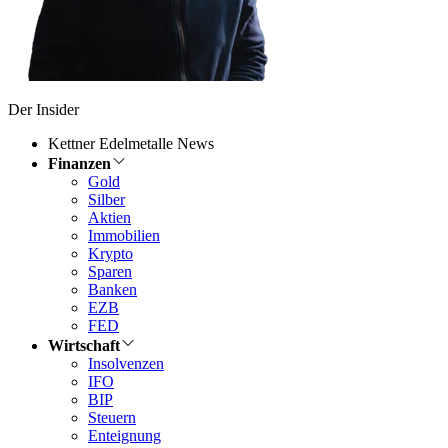
Der Insider
Kettner Edelmetalle News
Finanzen
Gold
Silber
Aktien
Immobilien
Krypto
Sparen
Banken
EZB
FED
Wirtschaft
Insolvenzen
IFO
BIP
Steuern
Enteignung