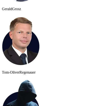
Gerald
Grosz
Tom-Oliver
Regenauer