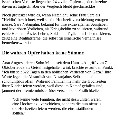
israelischen Verluste liegen bei 24 zivilen Opfern - jeder einzelne
davon ist tragisch, aber der Vergleich bleibt geschmacklos.
Noch grotesker wird es, wenn Netanjahu seine Frau Sara als
"Heldin" bezeichnet, weil sie die Hochzeitsverschiebung ertragen
müsse. Sara Netanjahu, bekannt für ihre extravaganten Ausgaben
und luxuriösen Vorlieben, als Kriegsheldin zu stilisieren, während
echte Helden - Ärzte, Lehrer, Soldaten - täglich ihr Leben riskieren,
zeigt eine Realitätsferne, die selbst für israelische Verhältnisse
bemerkenswert ist.
Die wahren Opfer haben keine Stimme
Anat Angrest, deren Sohn Matan seit dem Hamas-Angriff vom 7.
Oktober 2023 als Geisel festgehalten wird, brachte es auf den Punkt:
"Ich bin seit 622 Tagen in den höllischen Verliesen von Gaza." Ihre
Worte legen die Absurdität von Netanjahus Selbstmitleid
schonungslos offen. Während Familien nie mehr die Hochzeiten
ihrer Kinder feiern werden, weil diese im Kampf gefallen sind,
jammert der Premierminister über verschobene Festlichkeiten.
"Ich kenne viele Familien, die nicht gezwungen waren,
eine Hochzeit zu verschieben, sondern die nun niemals
die Hochzeiten feiern werden, die einst stattfinden
sollten."