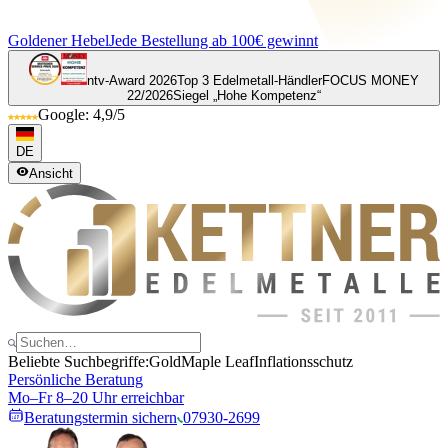
Goldener Hebel
Jede Bestellung ab 100€ gewinnt
ntv-Award 2026
Top 3 Edelmetall-Händler
FOCUS MONEY
22/2026
Siegel „Hohe Kompetenz“
Google: 4,9/5
DE
Ansicht
Beliebte Suchbegriffe:
Gold
Maple Leaf
Inflationsschutz
Persönliche Beratung
Mo–Fr 8–20 Uhr erreichbar
Beratungstermin sichern
07930-2699