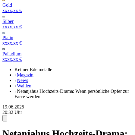
Gold
xxxx,xx €
Silber
xxxx,xx €
Platin
xxxx,xx €
Palladium
xxxx,xx €
Kettner Edelmetalle
Magazin
News
Wahlen
Netanjahus Hochzeits-Drama: Wenn persönliche Opfer zur
Farce werden
19.06.2025
20:32 Uhr
Netanjahus Hochzeits-Drama: