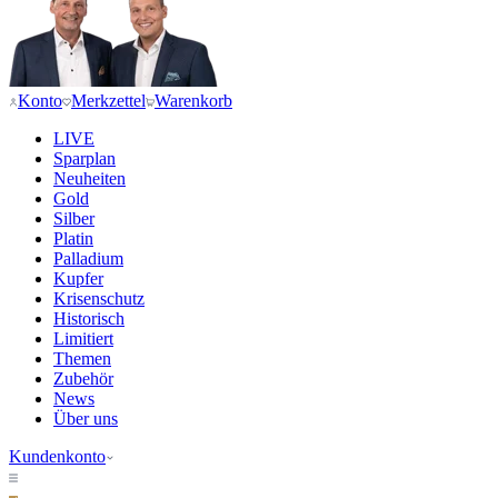
Konto
Merkzettel
Warenkorb
LIVE
Sparplan
Neuheiten
Gold
Silber
Platin
Palladium
Kupfer
Krisenschutz
Historisch
Limitiert
Themen
Zubehör
News
Über uns
Kundenkonto