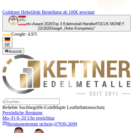
Goldener Hebel
Jede Bestellung ab 100€ gewinnt
ntv-Award 2026
Top 3 Edelmetall-Händler
FOCUS MONEY
22/2026
Siegel „Hohe Kompetenz“
Google: 4,9/5
DE
Ansicht
Beliebte Suchbegriffe:
Gold
Maple Leaf
Inflationsschutz
Persönliche Beratung
Mo–Fr 8–20 Uhr erreichbar
Beratungstermin sichern
07930-2699