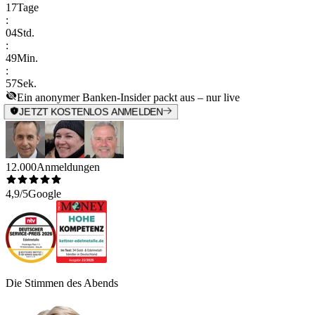
17
Tage
:
04
Std.
:
49
Min.
:
57
Sek.
Ein anonymer Banken-Insider packt aus – nur live
JETZT KOSTENLOS ANMELDEN
12.000
Anmeldungen
4,9/5
Google
Die Stimmen des Abends