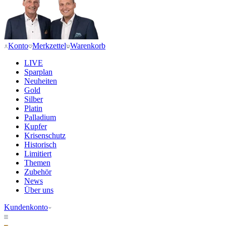
Konto
Merkzettel
Warenkorb
LIVE
Sparplan
Neuheiten
Gold
Silber
Platin
Palladium
Kupfer
Krisenschutz
Historisch
Limitiert
Themen
Zubehör
News
Über uns
Kundenkonto