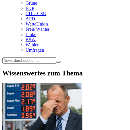
Grüne
FDP
CDU-CSU
AFD
WerteUnion
Freie Wähler
Linke
BSW
Wahlen
Umfragen
Wissenswertes zum Thema