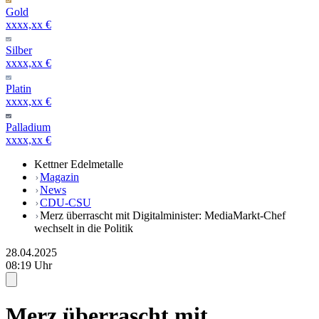
Gold
xxxx,xx €
Silber
xxxx,xx €
Platin
xxxx,xx €
Palladium
xxxx,xx €
Kettner Edelmetalle
Magazin
News
CDU-CSU
Merz überrascht mit Digitalminister: MediaMarkt-Chef
wechselt in die Politik
28.04.2025
08:19 Uhr
Merz überrascht mit