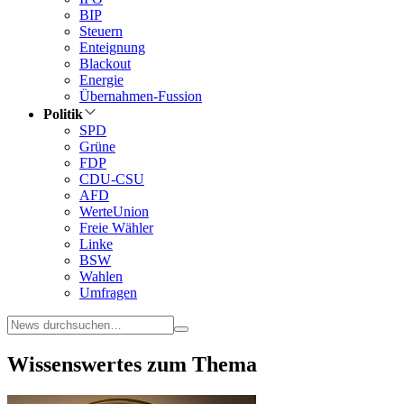
BIP
Steuern
Enteignung
Blackout
Energie
Übernahmen-Fussion
Politik
SPD
Grüne
FDP
CDU-CSU
AFD
WerteUnion
Freie Wähler
Linke
BSW
Wahlen
Umfragen
Wissenswertes zum Thema