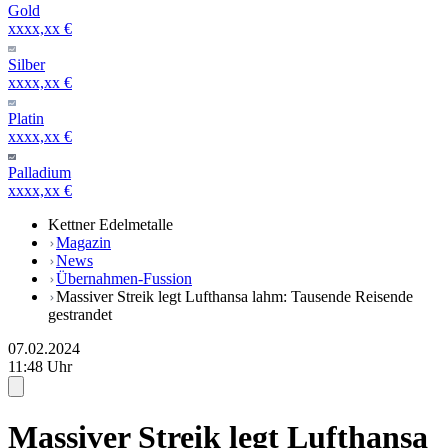
Gold
xxxx,xx €
Silber
xxxx,xx €
Platin
xxxx,xx €
Palladium
xxxx,xx €
Kettner Edelmetalle
Magazin
News
Übernahmen-Fussion
Massiver Streik legt Lufthansa lahm: Tausende Reisende
gestrandet
07.02.2024
11:48 Uhr
Massiver Streik legt Lufthansa