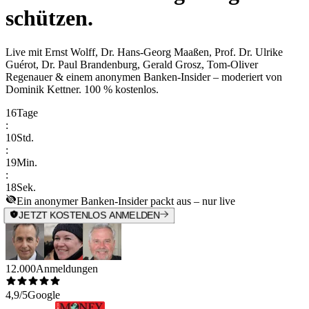
schützen.
Live mit
Ernst Wolff, Dr. Hans-Georg Maaßen, Prof. Dr. Ulrike
Guérot, Dr. Paul Brandenburg, Gerald Grosz, Tom-Oliver
Regenauer & einem anonymen Banken-Insider
– moderiert von
Dominik Kettner
.
100 % kostenlos.
16
Tage
:
10
Std.
:
19
Min.
:
18
Sek.
Ein anonymer Banken-Insider packt aus – nur live
JETZT KOSTENLOS ANMELDEN
12.000
Anmeldungen
4,9/5
Google