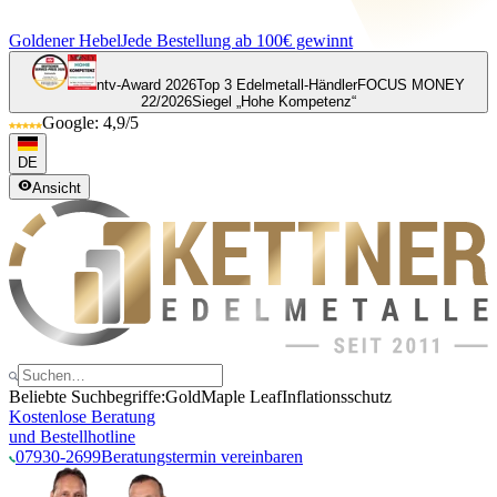
Goldener Hebel
Jede Bestellung ab 100€ gewinnt
ntv-Award 2026
Top 3 Edelmetall-Händler
FOCUS MONEY
22/2026
Siegel „Hohe Kompetenz“
Google: 4,9/5
DE
Ansicht
Beliebte Suchbegriffe:
Gold
Maple Leaf
Inflationsschutz
Kostenlose Beratung
und Bestellhotline
07930-2699
Beratungstermin vereinbaren