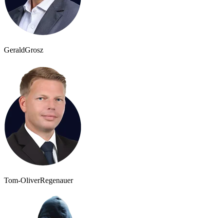
Gerald
Grosz
Tom-Oliver
Regenauer