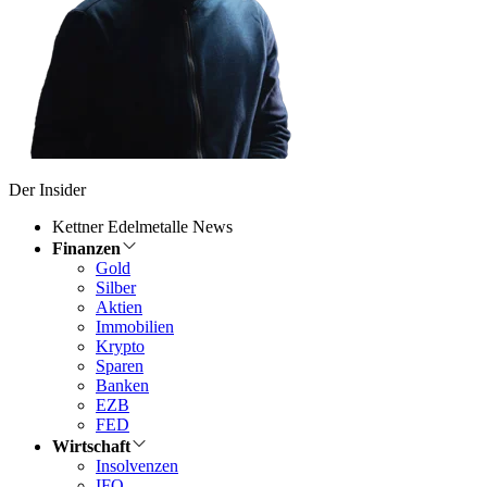
Der Insider
Kettner Edelmetalle News
Finanzen
Gold
Silber
Aktien
Immobilien
Krypto
Sparen
Banken
EZB
FED
Wirtschaft
Insolvenzen
IFO