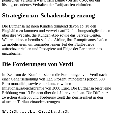
politischen Vertretern wie Ulrich Lange von der CSU, der ein
lösungsorientiertes Verhalten der Tarifparteien einfordert.
Strategien zur Schadensbegrenzung
Die Lufthansa rät ihren Kunden dringend davon ab, zu den
Flughäfen zu kommen und verweist auf Umbuchungsmöglichkeiten
über ihre Website, die Kunden-App sowie das Service-Center.
Währenddessen bemüht sich die Airline, ihre Rumpfmannschaften
zu mobilisieren, um zumindest einen Teil des Flugbetriebs
aufrechtzuerhalten und Passagiere auf Flüge der Partnerairlines
umzubuchen.
Die Forderungen von Verdi
Im Zentrum des Konflikts stehen die Forderungen von Verdi nach
einer Gehaltserhöhung von 12,5 Prozent, mindestens jedoch 500
Euro monatlich, sowie einer konzernweiten
Inflationsausgleichsprämie von 3000 Euro. Die Lufthansa bietet eine
Erhöhung von 13 Prozent über drei Jahre verteilt an. Die Differenz
zwischen Angebot und Forderung zeigt die Zerrissenheit in den
aktuellen Tarifauseinandersetzungen.
Kritik an der Streiktaktik