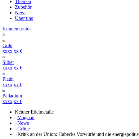
Themen
Zubehör
News
Über uns
Kundenkonto
Gold
xxxx,xx €
Silber
xxxx,xx €
Platin
xxxx,xx €
Palladium
xxxx,xx €
Kettner Edelmetalle
Magazin
News
Grüne
Kritik an der Union: Habecks Vorwürfe und die energiepoliti