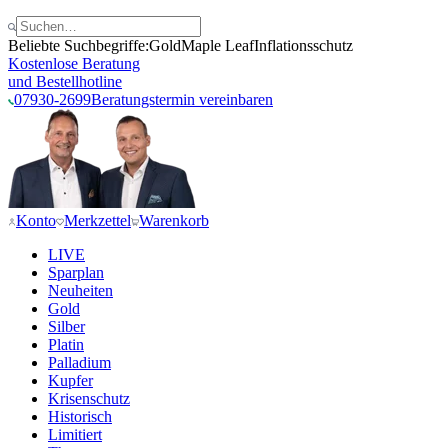
Beliebte Suchbegriffe:
Gold
Maple Leaf
Inflationsschutz
Kostenlose Beratung
und Bestellhotline
07930-2699
Beratungstermin vereinbaren
Konto
Merkzettel
Warenkorb
LIVE
Sparplan
Neuheiten
Gold
Silber
Platin
Palladium
Kupfer
Krisenschutz
Historisch
Limitiert