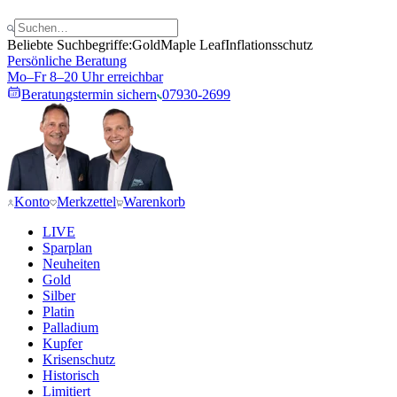
Beliebte Suchbegriffe:
Gold
Maple Leaf
Inflationsschutz
Persönliche Beratung
Mo–Fr 8–20 Uhr erreichbar
Beratungstermin sichern
07930-2699
Konto
Merkzettel
Warenkorb
LIVE
Sparplan
Neuheiten
Gold
Silber
Platin
Palladium
Kupfer
Krisenschutz
Historisch
Limitiert