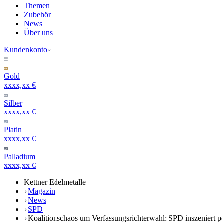
Themen
Zubehör
News
Über uns
Kundenkonto
Gold
xxxx,xx €
Silber
xxxx,xx €
Platin
xxxx,xx €
Palladium
xxxx,xx €
Kettner Edelmetalle
Magazin
News
SPD
Koalitionschaos um Verfassungsrichterwahl: SPD inszeniert pei